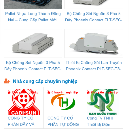
Pallet Nhựa Long Thành Đồng
Bộ Chống Sét Nguồn 3 Pha 5
Nai – Cung Cấp Pallet Mới,
Dây Phoenix Contact FLT-SEC-
C
Pallet Cũ Giá Tốt
P-T1-3S-264/50-FM - 2909589
Bộ Chống Sét Nguồn 3 Pha 5
Thiết Bị Chống Sét Lan Truyền
B
Dây Phoenix Contact FLT-SEC-
Phoenix Contact PLT-SEC-T3-
P-T1-3S-440/35-FM - 2908264
230-FM-PT - 2907928
Nhà cung cấp chuyên nghiệp
CÔNG TY CỔ
CÔNG TY CỔ
Công Ty TNHH
PHẦN DÂY VÀ
PHẦN TỰ ĐỘNG
Thiết Bị Điện