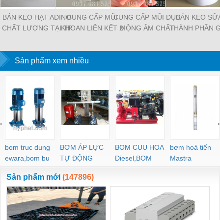
BÁN KEO HẠT ADINO
CUNG CẤP MŨI
CUNG CẤP MŨI ĐỤC
BÁN KEO SỮA
CHẤT LƯỢNG TẠI TP
KHOAN LIÊN KẾT 2
MỘNG ÂM CHẤT
THÀNH PHẦN 
HỒ CHÍ MINH
TẦNG CHẤT LƯỢNG
LƯỢNG TẠI TP HỒ
GỖ TỰ NHIÊN
TẠI TP HỒ CHÍ MINH
CHÍ MINH
NHẤT TẠI QUẬ
Sản phẩm xem nhiều
‹
›
bom truc dung
BƠM ÁP LỰC
BOM CUU HOA
bơm hoả tiển
ewara,bom bu
TỰ ĐỘNG
Diesel,BOM
Mastra
ewara
CHUA CHAY
Sản phẩm mới
(147896)