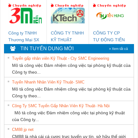
CÁP ĐIỆN
TIẾN HƯNG
Nam Quốc Thịnh
THƯỢNG ĐÌNH
Công ty TNHH
CÔNG TY TNHH
CÔNG TY CP
Thương Mại SX
KỸ THUẬT
TỰ ĐỘNG TIẾN
Ba Miền
KTECH VIỆT
HƯNG
TIN TUYỂN DỤNG MỚI
» Xem tất cả
NAM
Tuyển gấp nhân viên Kỹ Thuật - Cty SMC Engineering
Mô tả công việc Đảm nhiệm công việc tại phòng kỹ thuật của
Công ty theo...
Tuyển Nhanh Nhân Viên Kỹ Thuật- SMC
Mô tả công việc Đảm nhiệm công việc tại phòng kỹ thuật của
Công ty theo...
Công Ty SMC Tuyển Gấp Nhân Viên Kỹ Thuật- Hà Nội
Mô tả công việc Đảm nhiệm công việc tại phòng kỹ thuật
của Công ty...
CM88 jp net
CM88 là nhà cái cá cược trực tuyến uy tín, sở hữu thế giới