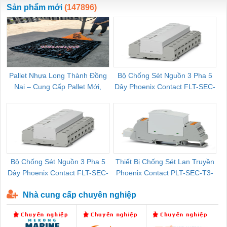
Sản phẩm mới
(147896)
Pallet Nhựa Long Thành Đồng
Bộ Chống Sét Nguồn 3 Pha 5
Nai – Cung Cấp Pallet Mới,
Dây Phoenix Contact FLT-SEC-
C
Pallet Cũ Giá Tốt
P-T1-3S-264/50-FM - 2909589
Bộ Chống Sét Nguồn 3 Pha 5
Thiết Bị Chống Sét Lan Truyền
B
Dây Phoenix Contact FLT-SEC-
Phoenix Contact PLT-SEC-T3-
P-T1-3S-440/35-FM - 2908264
230-FM-PT - 2907928
Nhà cung cấp chuyên nghiệp