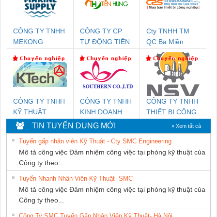
CÔNG TY TNHH
CÔNG TY CP
Cty TNHH TM
MEKONG
TỰ ĐỘNG TIẾN
QC Ba Miền
MARINE SUPPLY
HƯNG
CÔNG TY TNHH
CÔNG TY TNHH
CÔNG TY TNHH
KỸ THUẬT
KINH DOANH
THIẾT BỊ CÔNG
KTECH VIỆT
DỊCH VỤ XNK
NGHIỆP NIHON
TIN TUYỂN DỤNG MỚI
» Xem tất cả
NAM
PHƯƠNG NAM
SETSUBI VIỆT
Tuyển gấp nhân viên Kỹ Thuật - Cty SMC Engineering
NAM
Mô tả công việc Đảm nhiệm công việc tại phòng kỹ thuật của
Công ty theo...
Tuyển Nhanh Nhân Viên Kỹ Thuật- SMC
Mô tả công việc Đảm nhiệm công việc tại phòng kỹ thuật của
Công ty theo...
Công Ty SMC Tuyển Gấp Nhân Viên Kỹ Thuật- Hà Nội