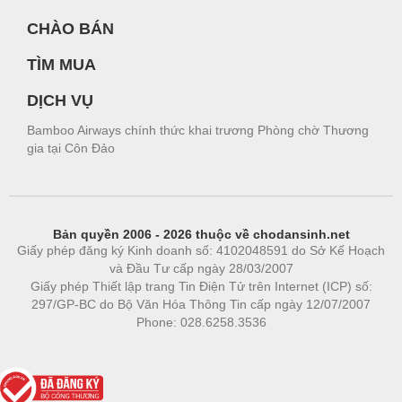
CHÀO BÁN
TÌM MUA
DỊCH VỤ
Bamboo Airways chính thức khai trương Phòng chờ Thương
gia tại Côn Đảo
Bản quyền 2006 - 2026 thuộc về chodansinh.net
Giấy phép đăng ký Kinh doanh số: 4102048591 do Sở Kế Hoạch
và Đầu Tư cấp ngày 28/03/2007
Giấy phép Thiết lập trang Tin Điện Tử trên Internet (ICP) số:
297/GP-BC do Bộ Văn Hóa Thông Tin cấp ngày 12/07/2007
Phone: 028.6258.3536
Phòng trọ
|
https://bdsgroup.vn
https://kqxs123.com