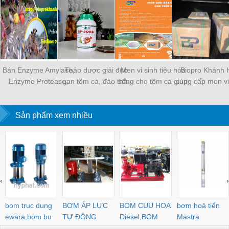
Bán Enzyme Amylase,
Thảo dược giải độc
Men vi sinh tiêu hóa
Biopro Khánh 
Enzyme Protease,
gan tôm cá, đào thải
sống cho tôm cá giúp
cung cấp men vi
Enzyme Cellulase
kháng sinh
nông to ruột, ngừa ruột
Bacillus Megate
đứt khúc ở tôm
Bacillus Coagu
Sản phẩm xem nhiều
‹
›
bom truc dung
BƠM ÁP LỰC
BOM CUU HOA
bơm hoả tiển
ewara,bom bu
TỰ ĐỘNG
Diesel,BOM
Mastra
ewara
CHUA CHAY