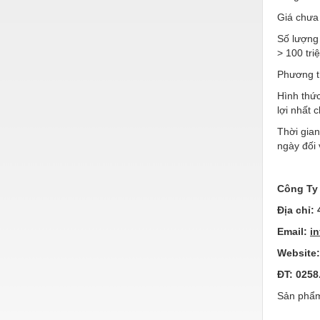
Hóa chất-Trang thiết bị
Giá chưa
Kệ công nghiệp
Số lượng 
> 100 tri
Khí nén - Thiết bị
Phương t
Khuôn mẫu - Phụ tùng
Hình thức
Lọc công nghiệp
lợi nhất
Thời gian
Máy công cụ - Phụ tùng
ngày đối 
Mỏ - Trang thiết bị
Mô tơ - Hộp số
Công Ty
Môi trường - Thiết bị
Địa chỉ:
4
Email:
i
Nâng hạ - Trang thiết bị
Website
Nội - Ngoại thất - văn phòng
ĐT: 0258
Nồi hơi - Trang thiết bị
Sản phẩm
Nông nghiệp - Thiết bị