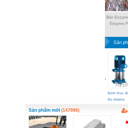
Thiết bị làm sạch
Thiết bị sơn - Sơn
Bán Enzyme
Thiết bị nhà bếp
Enzyme P
Enzyme C
Thiết bị nhiệt
Sản ph
Thiêt bị PCCC
Thiết bị truyền động
Thiết bị văn phòng
Thiết bị viễn thông
‹
Thủy lực-Thiết bị
bom truc 
Thủy sản - Trang thiết bị
bu ewara
Tự động hoá
Sản phẩm mới
(147896)
Van - Co các loại
Vật liệu mài mòn