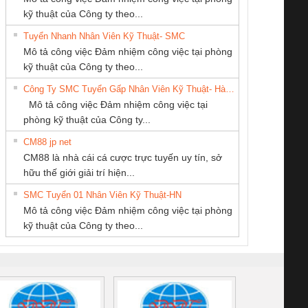
kỹ thuật của Công ty theo...
Tuyển Nhanh Nhân Viên Kỹ Thuật- SMC
CÔNG TY CỔ
CÔNG TY TNHH
Tan Dong Cang
 Le An Toàn
Bộ giám sát chuỗi
Bộ giám sát dòng
Bộ ng
Mô tả công việc Đảm nhiệm công việc tại phòng
PHẦN TỰ ĐỘNG
THIẾT BỊ CÔNG
company LTD
enix Contact
tấm pin
điện chuỗi
ray W
kỹ thuật của Công ty theo...
TIẾN HƯNG
NGHIỆP NIHON
6960 – PSR-
TRANSCLINIC 16I+
TRANSCLINIC 16I+
BAS 
Công Ty SMC Tuyển Gấp Nhân Viên Kỹ Thuật- Hà Nội
SETSUBI VIỆT
SCP-
1K5 L (2433950000)
(2008130000)
(28
Mô tả công việc Đảm nhiệm công việc tại
NAM
/FSP/2X1/1X2
phòng kỹ thuật của Công ty...
CM88 jp net
CÔNG TY TNHH
CONG TY TNHH
Công Ty TNHH
CM88 là nhà cái cá cược trực tuyến uy tín, sở
THƯƠNG MẠI
TM-DV DAI DONG
Thiết Bị Điện Nam
iám sát chuỗi
Bộ chỉnh lưu nguồn
Nẹp nhôm chống
Bộ c
hữu thế giới giải trí hiện...
DỊCH VỤ KỸ
THANH
Quốc Thịnh
tấm pin
điện TRANSCLINIC
trơn Đà Nẵng
giám 
THUẬT ĐIỆN CƠ
SMC Tuyển 01 Nhân Viên Kỹ Thuật-HN
SCLINIC 16I+
BKE 1K5.4
Sola
GIA HƯNG PHÁT
Mô tả công việc Đảm nhiệm công việc tại phòng
 (2502520000)
(7791400879)2. Giá
TRAN
kỹ thuật của Công ty theo...
1K5.4