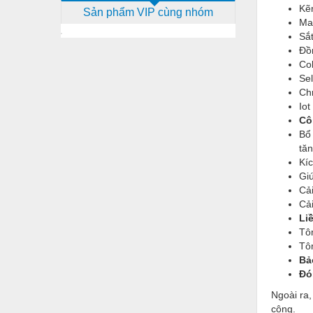
Kẽ
Sản phẩm VIP cùng nhóm
Dịch vụ - Thi công
Ma
Sắ
Điện công nghiệp
Đồ
Co
Điện gia dụng
Se
Điện Lạnh
Ch
Iot
Đóng tàu Thiết bị
Cô
Bổ 
Đúc chính xác Thiết bị
tăn
Kíc
Dụng cụ cầm tay
Gi
Cải
Dụng cụ cắt gọt
Cải
Dụng cụ điện
Li
Tô
Dụng cụ đo
Tô
Bả
Gỗ - Trang thiết bị
Đó
Hàn cắt - Thiết bị
Ngoài ra,
công.