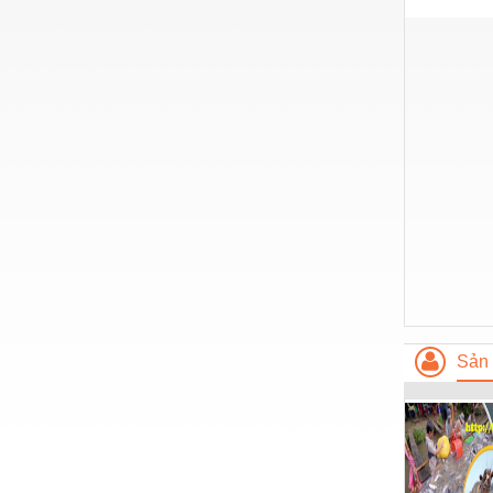
Nước-Vật tư thiết bị
Phốt cơ khí
Sắt, thép, inox các loại
Thí nghiệm-Trang thiết bị
Thiết bị chiếu sáng
Thiết bị chống sét
Thiết bị an ninh
Thiết bị công nghiệp
Thiết bị công trình
Sản 
Thiết bị điện
Thiết bị giáo dục
Thiết bị khác