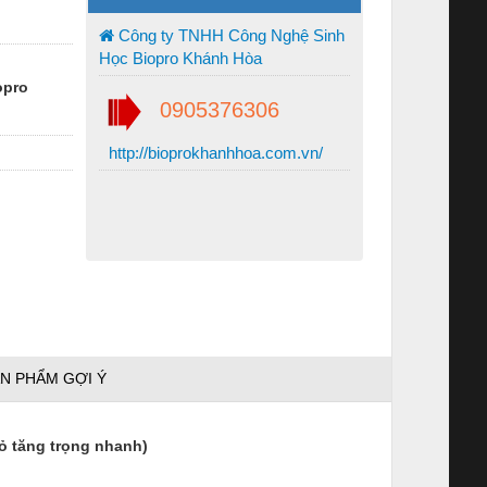
Công ty TNHH Công Nghệ Sinh
Học Biopro Khánh Hòa
opro
0905376306
http://bioprokhanhhoa.com.vn/
N PHẨM GỢI Ý
ỏ tăng trọng nhanh)