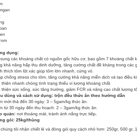
m
ngan
t
ng
ban
len
rom
ng dụng:
sung các khoáng chất có nguồn gốc hữu cơ, bao gồm 7 khoáng chất kết
g khả năng hấp thụ dinh dưỡng, tăng cường chất đề kháng trong các gi
h thích tôm lột xác giúp tôm lớn nhanh, cứng vỏ.
úp chống stress cho tôm, tăng cường khả năng miễn dịch và tạo điều 
 thiện nhanh chóng tình trạng thiếu vi lượng khoáng chất.
 thiện sức sống, sức tăng trưởng, giảm FCR và nâng cao chất lượng tô
ều dùng và cách sử dụng: trộn đều thức ăn theo hướng dẫn
m mới thả đến 30 ngày: 3 – 5gam/kg thức ăn.
m từ 30 ngày đến thu hoạch: 2 – 3gam/kg thức ăn.
o quản:
nơi thoáng mát, tránh ánh nắng trực tiếp
.
ng gói: 25kg/thùng
 chúng tôi nhận chiết lẻ và đóng gói quy cách nhỏ hơn: 250gr, 500 gr, 1