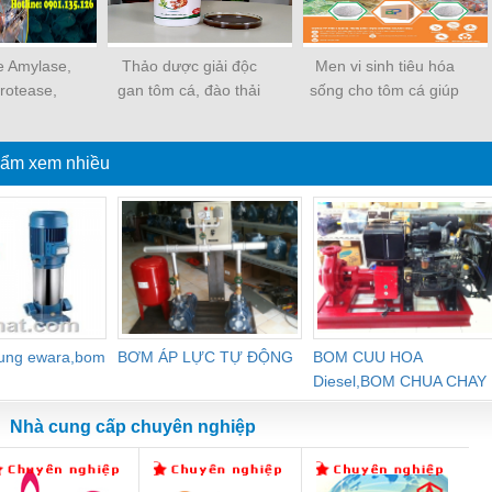
 Amylase,
Thảo dược giải độc
Men vi sinh tiêu hóa
rotease,
gan tôm cá, đào thải
sống cho tôm cá giúp
ellulase
kháng sinh
nông to ruột, ngừa ruột
đứt khúc ở tôm
ẩm xem nhiều
dung ewara,bom
BƠM ÁP LỰC TỰ ĐỘNG
BOM CUU HOA
Diesel,BOM CHUA CHAY
Nhà cung cấp chuyên nghiệp