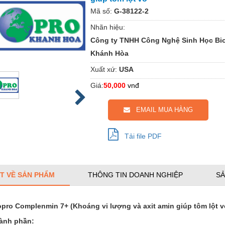
Mã số:
G-38122-2
Nhãn hiệu:
Công ty TNHH Công Nghệ Sinh Học Bi
Khánh Hòa
Xuất xứ:
USA
Giá:
50,000
vnđ
EMAIL MUA HÀNG
Tải file PDF
ẾT VỀ SẢN PHẨM
THÔNG TIN DOANH NGHIỆP
SẢ
opro Complenmin 7+ (Khoáng vi lượng và axit amin giúp tôm lột v
ành phần: