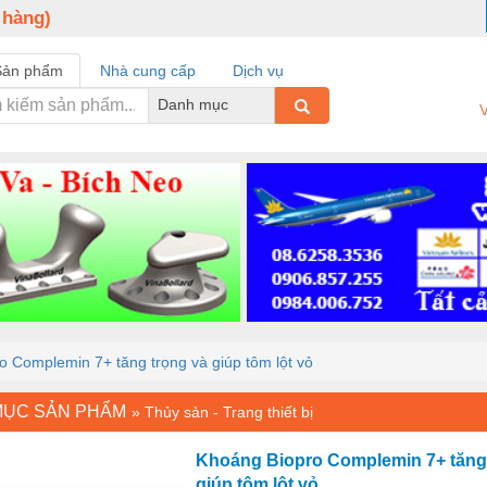
 hàng)
Sản phẩm
Nhà cung cấp
Dịch vụ
Danh mục
V
o Complemin 7+ tăng trọng và giúp tôm lột vỏ
MỤC SẢN PHẨM
»
Thủy sản - Trang thiết bị
Khoáng Biopro Complemin 7+ tăng 
giúp tôm lột vỏ