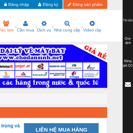
Đăng nhập
Đăng ký
Đăng sản phẩm
Tin tức
iệc làm
Cần mua
Dịch vụ
Nhà cung cấp
Video clip
Quy
định
Bảng
giá QC
trọng và
LIÊN HỆ MUA HÀNG