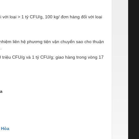
 với loại > 1 tỷ CFU/g, 100 kg/ đơn hàng đối với loại
ch nhiệm liên hệ phương tiện vận chuyển sao cho thuận
n.
0 triệu CFU/g và 1 tỷ CFU/g; giao hàng trong vòng 17
òa
 Hòa