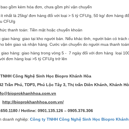
 bao gồm kèm hóa đơn, chưa gồm phí vận chuyển
ít nhất là 25kg/ đơn hàng đối với loại > 5 tỷ CFU/g, 50 kg/ đơn hàng đối
ệu CFU/g
hức thanh toán: Tiền mặt hoặc chuyển khoản
 giao hàng: giao tại kho người bán. Nếu khác tỉnh, người bán có trá
 cho bên giao và nhận hàng. Cước vận chuyển do người mua thanh toá
 giao hàng: giao hàng trong vòng 5 - 7 ngày đối với đơn hàng loại 10
với đơn hàng loại >5 tỷ CFU/g trở lên
 TNHH Công Nghệ Sinh Học Biopro Khánh Hòa
2 Trần Phú, TDP3, Phú Lộc Tây 3, Thị trấn Diên Khánh, Khánh H
nfo@bioprokhanhhoa.com.vn
:
http://bioprokhanhhoa.com.vn/
.650.1180 / Hotline:
0901.135.126 – 0905.376.306
 doanh nghiệp:
Công ty TNHH Công Nghệ Sinh Học Biopro Khánh