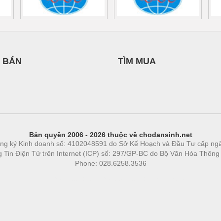
 BÁN
TÌM MUA
Bản quyền 2006 - 2026 thuộc về chodansinh.net
ng ký Kinh doanh số: 4102048591 do Sở Kế Hoạch và Đầu Tư cấp ng
ng Tin Điện Tử trên Internet (ICP) số: 297/GP-BC do Bộ Văn Hóa Thông
Phone: 028.6258.3536
Phòng trọ
|
https://bdsgroup.vn
https://kqxs123.com