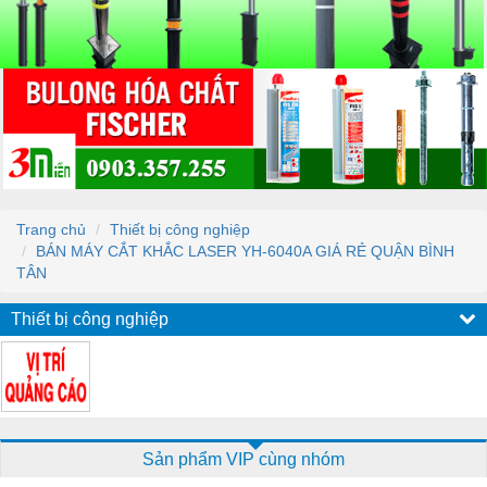
Trang chủ
Thiết bị công nghiệp
BÁN MÁY CẮT KHẮC LASER YH-6040A GIÁ RẺ QUẬN BÌNH
TÂN
Thiết bị công nghiệp
Sản phẩm VIP cùng nhóm