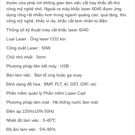
thước vừa phải với không gian làm việc cắt hay khắc đồ thủ
công mỹ nghệ nhỏ. Ngoài ra máy khắc laser 6040 được ứng
dụng rộng rãi nhiều hơn trong ngành quảng cáo, quà tặng, thủ
công mỹ nghệ, khắc ví da, khắc cắt tem nhãn tủ điện.
Thông số kỹ thuật máy cắt khắc laser 6040
Loại Laser : Ống laser CO2 kín
Công suất Laser : 50W
Chữ nhỏ nhất : 3mm
Phương pháp liên kết máy : USB
Bàn làm việc : Bàn tổ ong hoặc gá xoay
Định dạng đồ họa : BMP, PLT, AI, DST, DXF, etc
Phần mềm quản lý Phần mềm Laser Cad
Phương pháp làm mát : Hệ thống nước làm mát
Điện áp 220V±10% 50Hz
Nhiệt độ làm việc : 0-45℃
Độ ẩm làm việc : 5%-95%