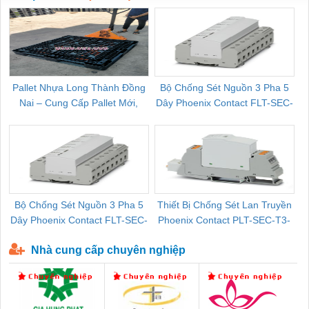
Pallet Nhựa Long Thành Đồng
Bộ Chống Sét Nguồn 3 Pha 5
Nai – Cung Cấp Pallet Mới,
Dây Phoenix Contact FLT-SEC-
C
Pallet Cũ Giá Tốt
P-T1-3S-264/50-FM - 2909589
Bộ Chống Sét Nguồn 3 Pha 5
Thiết Bị Chống Sét Lan Truyền
B
Dây Phoenix Contact FLT-SEC-
Phoenix Contact PLT-SEC-T3-
P-T1-3S-440/35-FM - 2908264
230-FM-PT - 2907928
Nhà cung cấp chuyên nghiệp