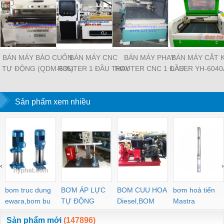
BÁN MÁY BÀO CUỐN
BÁN MÁY CNC
BÁN MÁY PHAY
BÁN MÁY CẮT 
TỰ ĐỘNG (QDM-635)
ROUTER 1 ĐẦU THAY
ROUTER CNC 1 ĐẦU
LASER YH-6040
MÁY MỚI 100% GIÁ
DAO TỰ ĐỘNG ATC-
THAY DAO TỰ ĐỘNG
RẺ QUẬN BÌNH
TỐT TẠI QUẬN 8
R8 GIÁ RẺ TẠI QUẬN
GIÁ RẺ TẠI QUẬN PHÚ
Sản phẩm xem nhiều
10
NHUẬN
‹
›
bom truc dung
BƠM ÁP LỰC
BOM CUU HOA
bơm hoả tiển
ewara,bom bu
TỰ ĐỘNG
Diesel,BOM
Mastra
ewara
CHUA CHAY
Sản phẩm mới
(147896)