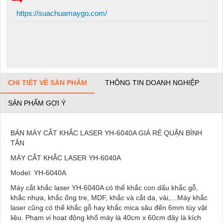
https://suachuamaygo.com/
CHI TIẾT VỀ SẢN PHẨM
THÔNG TIN DOANH NGHIỆP
SẢN PHẨM GỢI Ý
BÁN MÁY CẮT KHẮC LASER YH-6040A GIÁ RẺ QUẬN BÌNH
TÂN
MÁY CẮT KHẮC LASER YH-6040A
Model: YH-6040A
Máy cắt khắc laser YH-6040A có thể khắc con dấu khắc gỗ,
khắc nhựa, khắc ống tre, MDF, khắc và cắt da, vải,…Máy khắc
laser cũng có thể khắc gỗ hay khắc mica sâu đến 6mm tùy vật
liệu. Phạm vi hoạt động khổ máy là 40cm x 60cm đây là kích