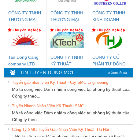
CÔNG TY TNHH
CÔNG TY TNHH
CÔNG TY TNHH
THƯƠNG MẠI
THƯƠNG MẠI
KINH DOANH
DỊCH VỤ KỸ
THIÊN ÂN VIỆT
DỊCH VỤ XNK
THUẬT ĐIỆN CƠ
NAM
PHƯƠNG NAM
GIA HƯNG PHÁT
Tan Dong Cang
CÔNG TY TNHH
CÔNG TY CỔ
company LTD
KỸ THUẬT
PHẦN TỰ ĐỘNG
KTECH VIỆT
TIẾN HƯNG
TIN TUYỂN DỤNG MỚI
» Xem tất cả
NAM
Tuyển gấp nhân viên Kỹ Thuật - Cty SMC Engineering
Mô tả công việc Đảm nhiệm công việc tại phòng kỹ thuật của
Công ty theo...
Tuyển Nhanh Nhân Viên Kỹ Thuật- SMC
Mô tả công việc Đảm nhiệm công việc tại phòng kỹ thuật của
Công ty theo...
Công Ty SMC Tuyển Gấp Nhân Viên Kỹ Thuật- Hà Nội
Mô tả công việc Đảm nhiệm công việc tại phòng kỹ thuật