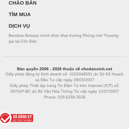
CHÀO BÁN
TÌM MUA
DỊCH VỤ
Bamboo Airways chính thức khai trương Phòng chờ Thương
gia tại Côn Đảo
Bản quyền 2006 - 2026 thuộc về chodansinh.net
Giấy phép đăng ký Kinh doanh số: 4102048591 do Sở Kế Hoạch
và Đầu Tư cấp ngày 28/03/2007
Giấy phép Thiết lập trang Tin Điện Tử trên Internet (ICP) số:
297/GP-BC do Bộ Văn Hóa Thông Tin cấp ngày 12/07/2007
Phone: 028.6258.3536
Phòng trọ
|
https://bdsgroup.vn
https://kqxs123.com