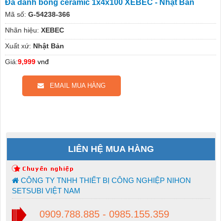
Đá đánh bóng ceramic 1x4x100 XEBEC - Nhật Bản
Mã số:
G-54238-366
Nhãn hiệu:
XEBEC
Xuất xứ:
Nhật Bản
Giá:
9,999
vnđ
EMAIL MUA HÀNG
LIÊN HỆ MUA HÀNG
CÔNG TY TNHH THIẾT BỊ CÔNG NGHIỆP NIHON
SETSUBI VIỆT NAM
0909.788.885 - 0985.155.359