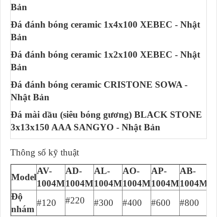
Bản
Đá đánh bóng ceramic 1x4x100 XEBEC - Nhật
Bản
Đá đánh bóng ceramic 1x2x100 XEBEC - Nhật
Bản
Đá đánh bóng ceramic CRISTONE SOWA -
Nhật Bản
Đá mài dầu (siêu bóng gương) BLACK STONE
3x13x150 AAA SANGYO - Nhật Bản
Thông số kỹ thuật
AV-
AD-
AL-
AO-
AP-
AB-
A
Model
1004M
1004M
1004M
1004M
1004M
1004M
1
Độ
#220
#120
#300
#400
#600
#800
#
nhám