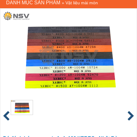
DANH MỤC SẢN PHẨM
»
Vật liệu mài mòn