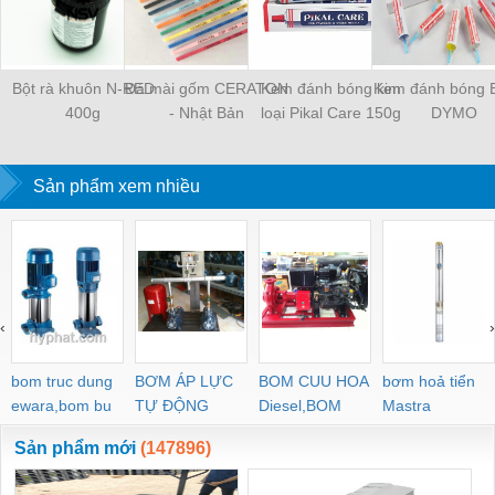
Bột rà khuôn N-RED
Đá mài gốm CERATON
Kem đánh bóng kim
Kem đánh bóng 
400g
- Nhật Bản
loại Pikal Care 150g
DYMO
Sản phẩm xem nhiều
‹
›
bom truc dung
BƠM ÁP LỰC
BOM CUU HOA
bơm hoả tiển
ewara,bom bu
TỰ ĐỘNG
Diesel,BOM
Mastra
ewara
CHUA CHAY
Sản phẩm mới
(147896)