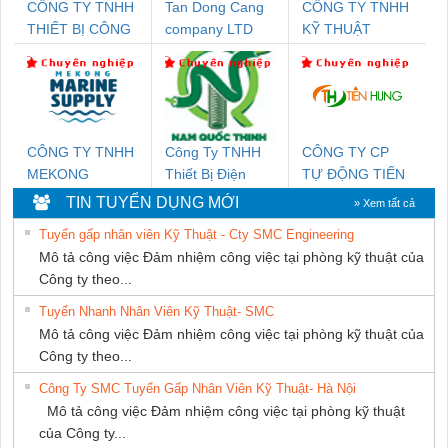
CÔNG TY TNHH
Tan Dong Cang
CÔNG TY TNHH
THIẾT BỊ CÔNG
company LTD
KỸ THUẬT
NGHIỆP NIHON
KTECH VIỆT
SETSUBI VIỆT
NAM
NAM
CÔNG TY TNHH
Công Ty TNHH
CÔNG TY CP
MEKONG
Thiết Bị Điện
TỰ ĐỘNG TIẾN
MARINE SUPPLY
Nam Quốc Thịnh
HƯNG
TIN TUYỂN DỤNG MỚI
» Xem tất cả
Tuyển gấp nhân viên Kỹ Thuật - Cty SMC Engineering
Mô tả công việc Đảm nhiệm công việc tại phòng kỹ thuật của
Công ty theo...
Tuyển Nhanh Nhân Viên Kỹ Thuật- SMC
Mô tả công việc Đảm nhiệm công việc tại phòng kỹ thuật của
Công ty theo...
Công Ty SMC Tuyển Gấp Nhân Viên Kỹ Thuật- Hà Nội
Mô tả công việc Đảm nhiệm công việc tại phòng kỹ thuật
của Công ty...