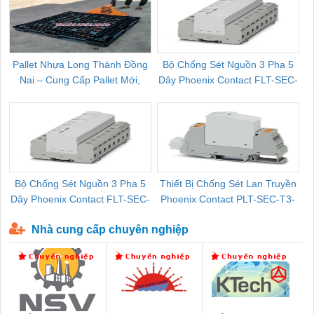
Pallet Nhựa Long Thành Đồng
Bộ Chống Sét Nguồn 3 Pha 5
Nai – Cung Cấp Pallet Mới,
Dây Phoenix Contact FLT-SEC-
C
Pallet Cũ Giá Tốt
P-T1-3S-264/50-FM - 2909589
Bộ Chống Sét Nguồn 3 Pha 5
Thiết Bị Chống Sét Lan Truyền
B
Dây Phoenix Contact FLT-SEC-
Phoenix Contact PLT-SEC-T3-
P-T1-3S-440/35-FM - 2908264
230-FM-PT - 2907928
Nhà cung cấp chuyên nghiệp