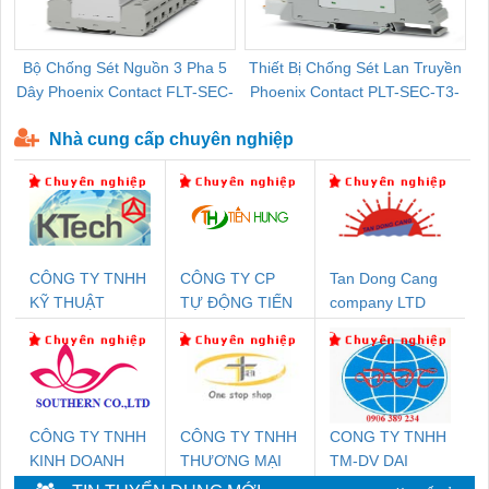
Bộ Chống Sét Nguồn 3 Pha 5
Thiết Bị Chống Sét Lan Truyền
B
Dây Phoenix Contact FLT-SEC-
Phoenix Contact PLT-SEC-T3-
P-T1-3S-440/35-FM - 2908264
230-FM-PT - 2907928
Nhà cung cấp chuyên nghiệp
CÔNG TY TNHH
CÔNG TY CP
Tan Dong Cang
KỸ THUẬT
TỰ ĐỘNG TIẾN
company LTD
KTECH VIỆT
HƯNG
NAM
CÔNG TY TNHH
CÔNG TY TNHH
CONG TY TNHH
KINH DOANH
THƯƠNG MẠI
TM-DV DAI
DỊCH VỤ XNK
THIÊN ÂN VIỆT
DONG THANH