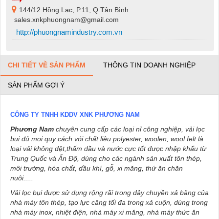
144/12 Hồng Lạc, P.11, Q.Tân Bình
sales.xnkphuongnam@gmail.com
http://phuongnamindustry.com.vn
CHI TIẾT VỀ SẢN PHẨM
THÔNG TIN DOANH NGHIỆP
SẢN PHẨM GỢI Ý
CÔNG TY TNHH KDDV XNK PHƯƠNG NAM
Phương Nam
chuyên cung cấp các loại nỉ công nghiệp, vải lọc
bụi đủ mọi quy cách với chất liệu polyester, woolen, wool felt là
loại vải không dệt,thấm dầu và nước cực tốt được nhập khẩu từ
Trung Quốc và Ấn Độ, dùng cho các ngành sản xuất tôn thép,
môi trường, hóa chất, dầu khí, gỗ, xi măng, thứ ăn chăn
nuôi.....
Vải lọc bụi được sử dụng rộng rãi trong dây chuyền xả băng của
nhà máy tôn thép, tạo lực căng tối đa trong xả cu
ộn, dùng trong
nhà máy inox, nhiệt điện, nhà máy xi măng, nhà máy thức ăn