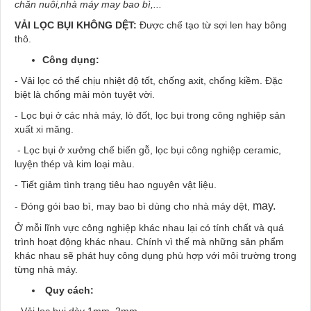
chăn nuôi,nhà máy may bao bì,...
VẢI LỌC BỤI KHÔNG DỆT:
Được chế tạo từ sợi len hay bông
thô.
Công dụng:
- Vải lọc có thể chịu nhiệt độ tốt, chống axit, chống kiềm. Đặc
biệt là chống mài mòn tuyệt vời.
- Lọc bụi ở các nhà máy, lò đốt, lọc bụi trong công nghiệp sản
xuất xi măng.
- Lọc bụi ở xưởng chế biến gỗ, lọc bụi công nghiệp ceramic,
luyện thép và kim loại màu.
- Tiết giảm tình trạng tiêu hao nguyên vật liệu.
may.
- Đóng gói bao bì, may bao bì dùng cho nhà máy dệt,
Ở mỗi lĩnh vực công nghiệp khác nhau lại có tính chất và quá
trình hoạt động khác nhau. Chính vì thế mà những sản phẩm
khác nhau sẽ phát huy công dụng phù hợp với môi trường trong
từng nhà máy.
Quy cách: