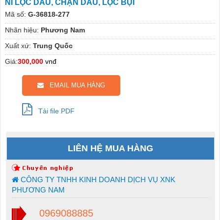
NỈ LỌC DẦU, CHẶN DẦU, LỌC BỤI
Mã số:
G-36818-277
Nhãn hiệu:
Phương Nam
Xuất xứ:
Trung Quốc
Giá:
300,000
vnđ
EMAIL MUA HÀNG
Tải file PDF
LIÊN HỆ MUA HÀNG
CÔNG TY TNHH KINH DOANH DỊCH VỤ XNK
PHƯƠNG NAM
0969088885