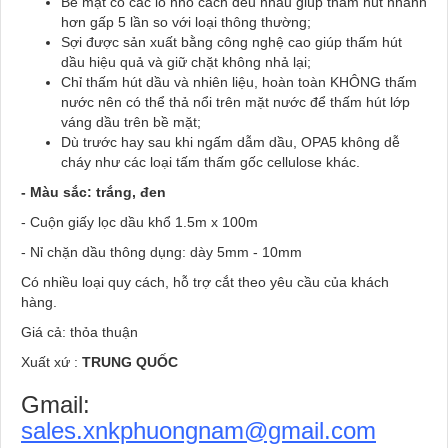
Bề mặt có các lỗ nhỏ cách đều nhau giúp thấm hút nhanh
hơn gấp 5 lần so với loại thông thường;
Sợi được sản xuất bằng công nghệ cao giúp thấm hút
dầu hiệu quả và giữ chặt không nhả lại;
Chỉ thấm hút dầu và nhiên liệu, hoàn toàn KHÔNG thấm
nước nên có thể thả nổi trên mặt nước để thấm hút lớp
váng dầu trên bề mặt;
Dù trước hay sau khi ngấm dẫm dầu, OPA5 không dễ
cháy như các loại tấm thấm gốc cellulose khác.
- Màu sắc: trắng, đen
- Cuộn giấy lọc dầu khổ 1.5m x 100m
- Nỉ chặn dầu thông dụng: dày 5mm - 10mm
Có nhiều loại quy cách, hỗ trợ cắt theo yêu cầu của khách
hàng.
Giá cả: thỏa thuận
Xuất xứ :
TRUNG QUỐC
Gmail:
sales.xnkphuongnam@gmail.com