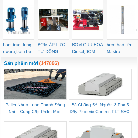
‹
›
bom truc dung
BƠM ÁP LỰC
BOM CUU HOA
bơm hoả tiển
ewara,bom bu
TỰ ĐỘNG
Diesel,BOM
Mastra
ewara
CHUA CHAY
Sản phẩm mới
(147896)
Pallet Nhựa Long Thành Đồng
Bộ Chống Sét Nguồn 3 Pha 5
Nai – Cung Cấp Pallet Mới,
Dây Phoenix Contact FLT-SEC-
C
Pallet Cũ Giá Tốt
P-T1-3S-264/50-FM - 2909589