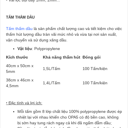
- Vải lọc bụi dày 1mm, 2mm...
TẤM THẮM DẦU
Tấm thấm dầu
là sản phẩm chất lượng cao và tiết kiệm cho việc
thấm hút lượng dầu tràn vãi mức nhỏ và vừa tại nơi sản xuất,
vận chuyển và sử dụng xăng dầu.
Vật liệu
: Polypropylene
Kích thước
Khả năng thấm hút
Đóng gói
40cm x 50cm x
1,5L/Tấm
100 Tấm/kiện
5mm
38cm x 46cm x
1,4L/Tấm
100 Tấm/kiện
4,5mm
‣
Đặc tính và lợi ích:
Mỗi tấm gồm 8 lớp chất liệu 100% polypropylene được ép
nhiệt lại với nhau khiến cho OPA5 có độ bền cao, không
bị sờn hay tung rách ngay cả khi đã ngấm đẫm dầu;