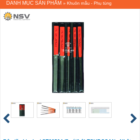
DANH MỤC SẢN PHẨM
»
Khuôn mẫu - Phụ tùng