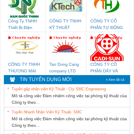
Công Ty TNHH
CÔNG TY TNHH
CÔNG TY CỔ
Thiết Bị Điện
KỸ THUẬT
PHẦN TỰ ĐỘNG
Nam Quốc Thịnh
KTECH VIỆT
TIẾN HƯNG
NAM
CÔNG TY TNHH
Tan Dong Cang
CÔNG TY CỔ
THƯƠNG MẠI
company LTD
PHẦN DÂY VÀ
THIÊN ÂN VIỆT
CÁP ĐIỆN
TIN TUYỂN DỤNG MỚI
» Xem tất cả
NAM
THƯỢNG ĐÌNH
Tuyển gấp nhân viên Kỹ Thuật - Cty SMC Engineering
Mô tả công việc Đảm nhiệm công việc tại phòng kỹ thuật của
Công ty theo...
Tuyển Nhanh Nhân Viên Kỹ Thuật- SMC
Mô tả công việc Đảm nhiệm công việc tại phòng kỹ thuật của
Công ty theo...