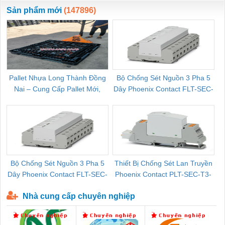
ewara
CHUA CHAY
Sản phẩm mới
(147896)
Pallet Nhựa Long Thành Đồng
Bộ Chống Sét Nguồn 3 Pha 5
Nai – Cung Cấp Pallet Mới,
Dây Phoenix Contact FLT-SEC-
C
Pallet Cũ Giá Tốt
P-T1-3S-264/50-FM - 2909589
Bộ Chống Sét Nguồn 3 Pha 5
Thiết Bị Chống Sét Lan Truyền
B
Dây Phoenix Contact FLT-SEC-
Phoenix Contact PLT-SEC-T3-
P-T1-3S-440/35-FM - 2908264
230-FM-PT - 2907928
Nhà cung cấp chuyên nghiệp