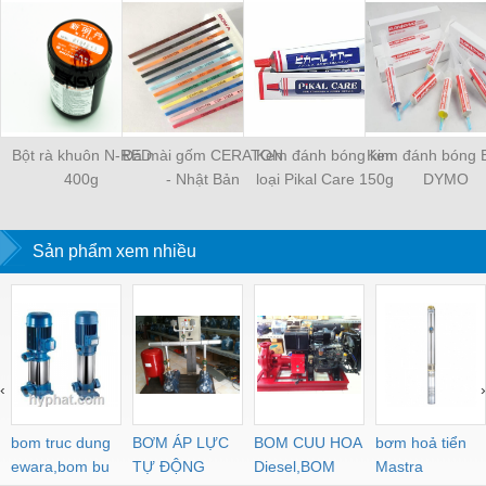
Bột rà khuôn N-RED
Đá mài gốm CERATON
Kem đánh bóng kim
Kem đánh bóng 
400g
- Nhật Bản
loại Pikal Care 150g
DYMO
Sản phẩm xem nhiều
‹
›
bom truc dung
BƠM ÁP LỰC
BOM CUU HOA
bơm hoả tiển
ewara,bom bu
TỰ ĐỘNG
Diesel,BOM
Mastra