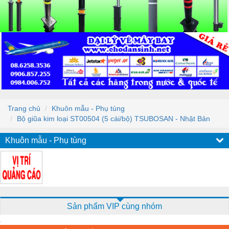
Trang chủ
Khuôn mẫu - Phụ tùng
Bộ giũa kim loại ST00504 (5 cái/bộ) TSUBOSAN - Nhật Bản
Khuôn mẫu - Phụ tùng
Sản phẩm VIP cùng nhóm