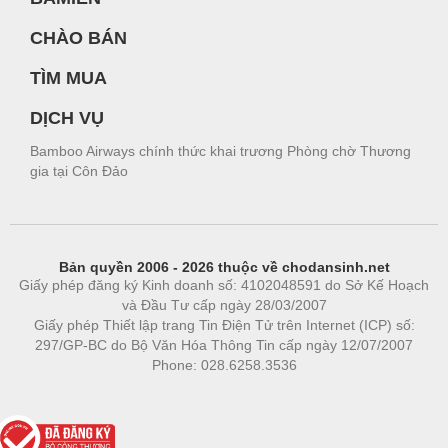
CHÀO BÁN
TÌM MUA
DỊCH VỤ
Bamboo Airways chính thức khai trương Phòng chờ Thương
gia tại Côn Đảo
Bản quyền 2006 - 2026 thuộc về chodansinh.net
Giấy phép đăng ký Kinh doanh số: 4102048591 do Sở Kế Hoạch
và Đầu Tư cấp ngày 28/03/2007
Giấy phép Thiết lập trang Tin Điện Tử trên Internet (ICP) số:
297/GP-BC do Bộ Văn Hóa Thông Tin cấp ngày 12/07/2007
Phone: 028.6258.3536
Phòng trọ
|
https://bdsgroup.vn
https://kqxs123.com