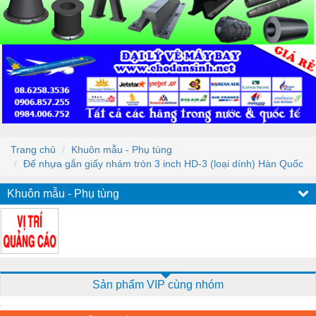
Trang chủ
Khuôn mẫu - Phụ tùng
Đế nhựa gắn giấy nhám tròn 3 inch HD-3 (loại dính) Hàn Quốc
Khuôn mẫu - Phụ tùng
Sản phẩm VIP cùng nhóm