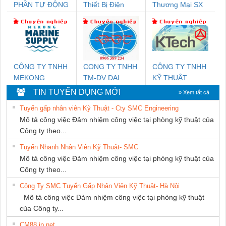
PHẦN TỰ ĐỘNG
Thiết Bị Điện
Thương Mại SX
TIẾN HƯNG
Nam Quốc Thịnh
Ba Miền
CÔNG TY TNHH
CONG TY TNHH
CÔNG TY TNHH
MEKONG
TM-DV DAI
KỸ THUẬT
MARINE SUPPLY
DONG THANH
KTECH VIỆT
TIN TUYỂN DỤNG MỚI
» Xem tất cả
NAM
Tuyển gấp nhân viên Kỹ Thuật - Cty SMC Engineering
Mô tả công việc Đảm nhiệm công việc tại phòng kỹ thuật của
Công ty theo...
Tuyển Nhanh Nhân Viên Kỹ Thuật- SMC
Mô tả công việc Đảm nhiệm công việc tại phòng kỹ thuật của
Công ty theo...
Công Ty SMC Tuyển Gấp Nhân Viên Kỹ Thuật- Hà Nội
Mô tả công việc Đảm nhiệm công việc tại phòng kỹ thuật
của Công ty...
CM88 jp net