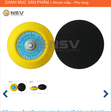
DANH MỤC SẢN PHẨM
»
Khuôn mẫu - Phụ tùng