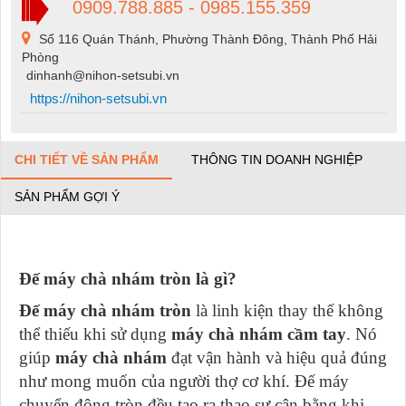
0909.788.885 - 0985.155.359
Số 116 Quán Thánh, Phường Thành Đông, Thành Phố Hải
Phòng
dinhanh@nihon-setsubi.vn
https://nihon-setsubi.vn
CHI TIẾT VỀ SẢN PHẨM
THÔNG TIN DOANH NGHIỆP
SẢN PHẨM GỢI Ý
Đế máy chà nhám tròn là gì?
Đế máy chà nhám tròn
là linh kiện thay thế không
thể thiếu khi sử dụng
máy chà nhám cầm tay
. Nó
giúp
máy chà nhám
đạt vận hành và hiệu quả đúng
như mong muốn của người thợ cơ khí. Đế máy
chuyển động tròn đều tạo ra thao sự cân bằng khi