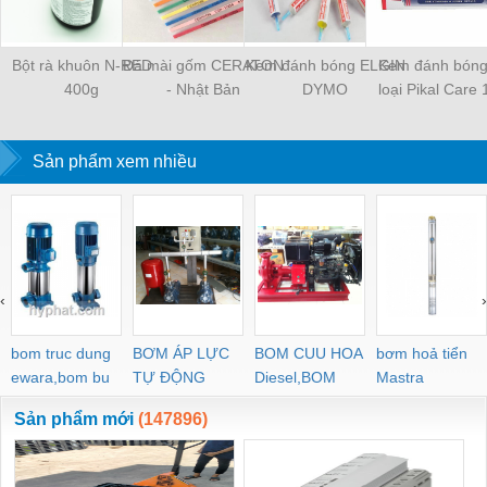
Bột rà khuôn N-RED
Đá mài gốm CERATON
Kem đánh bóng ELGIN
Kem đánh bóng
400g
- Nhật Bản
DYMO
loại Pikal Care
Sản phẩm xem nhiều
‹
›
bom truc dung
BƠM ÁP LỰC
BOM CUU HOA
bơm hoả tiển
ewara,bom bu
TỰ ĐỘNG
Diesel,BOM
Mastra
ewara
CHUA CHAY
Sản phẩm mới
(147896)