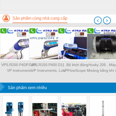
Sản phẩm cùng nhà cung cấp
‹
›
VPS.R200.P4DP.D10 ,
VPS.R150.P400.D11 ,
Bộ khởi động
Husky 205 , Má
VP Instruments
VP Instruments, Lưu
VPFlowScope M ,
màng bằng khí 
Vietnam , Đồng hồ đo
lượng kế dạng đầu dò ,
VPFlowScope M Start
Graco Husky Vie
lưu lượng ,
kit , VP-Instruments
Sản phẩm xem nhiều