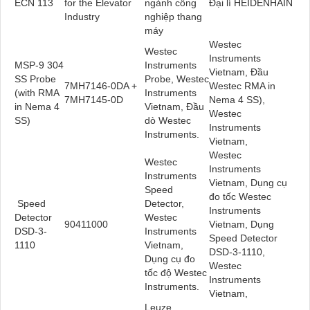
ECN 113
for the Elevator
ngành công
Đại lí HEIDENHAIN
Industry
nghiệp thang
máy
Westec
Westec
Instruments
MSP-9 304
Instruments
Vietnam, Đầu
SS Probe
Probe, Westec
7MH7146-0DA +
Westec RMA in
(with RMA
Instruments
7MH7145-0D
Nema 4 SS),
in Nema 4
Vietnam, Đầu
Westec
SS)
dò Westec
Instruments
Instruments.
Vietnam,
Westec
Westec
Instruments
Instruments
Vietnam, Dụng cụ
Speed
đo tốc Westec
Speed
Detector,
Instruments
Detector
Westec
90411000
Vietnam, Dụng
DSD-3-
Instruments
Speed Detector
1110
Vietnam,
DSD-3-1110,
Dụng cụ đo
Westec
tốc độ Westec
Instruments
Instruments.
Vietnam,
Leuze