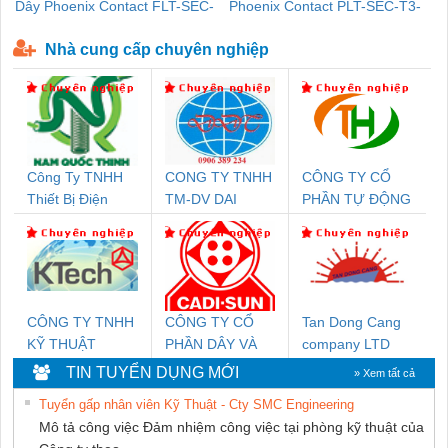
Dây Phoenix Contact FLT-SEC-
Phoenix Contact PLT-SEC-T3-
P-T1-3S-440/35-FM - 2908264
230-FM-PT - 2907928
Nhà cung cấp chuyên nghiệp
Công Ty TNHH
CONG TY TNHH
CÔNG TY CỔ
Thiết Bị Điện
TM-DV DAI
PHẦN TỰ ĐỘNG
Nam Quốc Thịnh
DONG THANH
TIẾN HƯNG
CÔNG TY TNHH
CÔNG TY CỔ
Tan Dong Cang
KỸ THUẬT
PHẦN DÂY VÀ
company LTD
KTECH VIỆT
CÁP ĐIỆN
TIN TUYỂN DỤNG MỚI
» Xem tất cả
NAM
THƯỢNG ĐÌNH
Tuyển gấp nhân viên Kỹ Thuật - Cty SMC Engineering
Mô tả công việc Đảm nhiệm công việc tại phòng kỹ thuật của