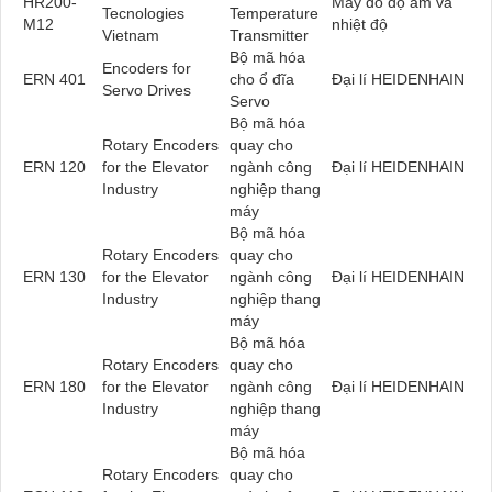
HR200-
Máy đo độ ẩm và
Tecnologies
Temperature
M12
nhiệt độ
Vietnam
Transmitter
Bộ mã hóa
Encoders for
ERN 401
cho ổ đĩa
Đại lí HEIDENHAIN
Servo Drives
Servo
Bộ mã hóa
Rotary Encoders
quay cho
ERN 120
for the Elevator
ngành công
Đại lí HEIDENHAIN
Industry
nghiệp thang
máy
Bộ mã hóa
Rotary Encoders
quay cho
ERN 130
for the Elevator
ngành công
Đại lí HEIDENHAIN
Industry
nghiệp thang
máy
Bộ mã hóa
Rotary Encoders
quay cho
ERN 180
for the Elevator
ngành công
Đại lí HEIDENHAIN
Industry
nghiệp thang
máy
Bộ mã hóa
Rotary Encoders
quay cho