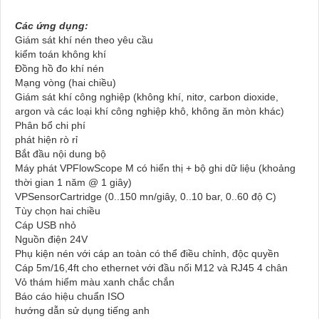
Các ứng dụng:
Giám sát khí nén theo yêu cầu
kiểm toán không khí
Đồng hồ đo khí nén
Mạng vòng (hai chiều)
Giám sát khí công nghiệp (không khí, nitơ, carbon dioxide,
argon và các loại khí công nghiệp khô, không ăn mòn khác)
Phân bổ chi phí
phát hiện rò rỉ
Bắt đầu nội dung bộ
Máy phát VPFlowScope M có hiển thị + bộ ghi dữ liệu (khoảng
thời gian 1 năm @ 1 giây)
VPSensorCartridge (0..150 mn/giây, 0..10 bar, 0..60 độ C)
Tùy chọn hai chiều
Cáp USB nhỏ
Nguồn điện 24V
Phụ kiện nén với cáp an toàn có thể điều chỉnh, độc quyền
Cáp 5m/16,4ft cho ethernet với đầu nối M12 và RJ45 4 chân
Vỏ thám hiểm màu xanh chắc chắn
Báo cáo hiệu chuẩn ISO
hướng dẫn sử dụng tiếng anh