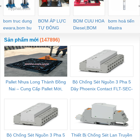
‹
›
bom truc dung
BƠM ÁP LỰC
BOM CUU HOA
bơm hoả tiển
ewara,bom bu
TỰ ĐỘNG
Diesel,BOM
Mastra
ewara
CHUA CHAY
Sản phẩm mới
(147896)
Pallet Nhựa Long Thành Đồng
Bộ Chống Sét Nguồn 3 Pha 5
Nai – Cung Cấp Pallet Mới,
Dây Phoenix Contact FLT-SEC-
C
Pallet Cũ Giá Tốt
P-T1-3S-264/50-FM - 2909589
Bộ Chống Sét Nguồn 3 Pha 5
Thiết Bị Chống Sét Lan Truyền
B