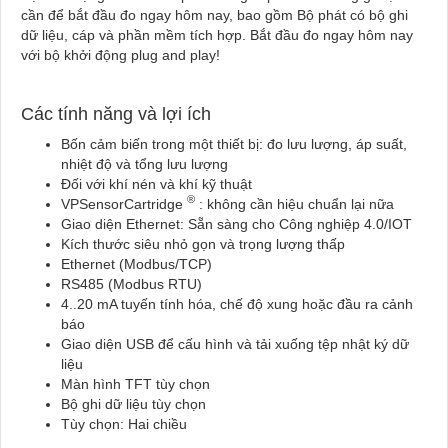
cần để bắt đầu đo ngay hôm nay, bao gồm Bộ phát có bộ ghi
dữ liệu, cáp và phần mềm tích hợp. Bắt đầu đo ngay hôm nay
với bộ khởi động plug and play!
Các tính năng và lợi ích
Bốn cảm biến trong một thiết bị: đo lưu lượng, áp suất,
nhiệt độ và tổng lưu lượng
Đối với khí nén và khí kỹ thuật
®
VPSensorCartridge
: không cần hiệu chuẩn lại nữa
Giao diện Ethernet: Sẵn sàng cho Công nghiệp 4.0/IOT
Kích thước siêu nhỏ gọn và trọng lượng thấp
Ethernet (Modbus/TCP)
RS485 (Modbus RTU)
4..20 mA tuyến tính hóa, chế độ xung hoặc đầu ra cảnh
báo
Giao diện USB để cấu hình và tải xuống tệp nhật ký dữ
liệu
Màn hình TFT tùy chọn
Bộ ghi dữ liệu tùy chọn
Tùy chọn: Hai chiều