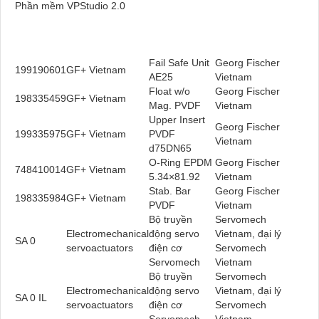
Phần mềm VPStudio 2.0
Fail Safe Unit
Georg Fischer
199190601
GF+ Vietnam
AE25
Vietnam
Float w/o
Georg Fischer
198335459
GF+ Vietnam
Mag. PVDF
Vietnam
Upper Insert
Georg Fischer
199335975
GF+ Vietnam
PVDF
Vietnam
d75DN65
O-Ring EPDM
Georg Fischer
748410014
GF+ Vietnam
5.34×81.92
Vietnam
Stab. Bar
Georg Fischer
198335984
GF+ Vietnam
PVDF
Vietnam
Bộ truyền
Servomech
Electromechanical
động servo
Vietnam, đại lý
SA 0
servoactuators
điện cơ
Servomech
Servomech
Vietnam
Bộ truyền
Servomech
Electromechanical
động servo
Vietnam, đại lý
SA 0 IL
servoactuators
điện cơ
Servomech
Servomech
Vietnam