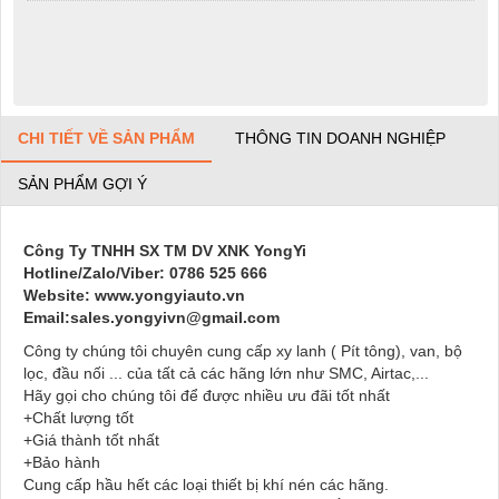
CHI TIẾT VỀ SẢN PHẨM
THÔNG TIN DOANH NGHIỆP
SẢN PHẨM GỢI Ý
Công Ty TNHH SX TM DV XNK YongYi
Hotline/Zalo/Viber: 0786 525 666
Website: www.yongyiauto.vn
Email:sales.yongyivn@gmail.com
Công ty chúng tôi chuyên cung cấp xy lanh ( Pít tông), van, bộ
lọc, đầu nối ... của tất cả các hãng lớn như SMC, Airtac,...
Hãy gọi cho chúng tôi để được nhiều ưu đãi tốt nhất
+Chất lượng tốt
+Giá thành tốt nhất
+Bảo hành
Cung cấp hầu hết các loại thiết bị khí nén các hãng.