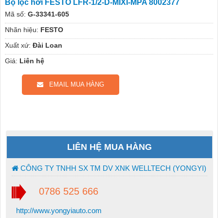
Bộ lọc hơi FESTO LFR-1/2-D-MIXI-MPA 8002377
Mã số:
G-33341-605
Nhãn hiệu:
FESTO
Xuất xứ:
Đài Loan
Giá:
Liên hệ
EMAIL MUA HÀNG
LIÊN HỆ MUA HÀNG
CÔNG TY TNHH SX TM DV XNK WELLTECH (YONGYI)
0786 525 666
http://www.yongyiauto.com