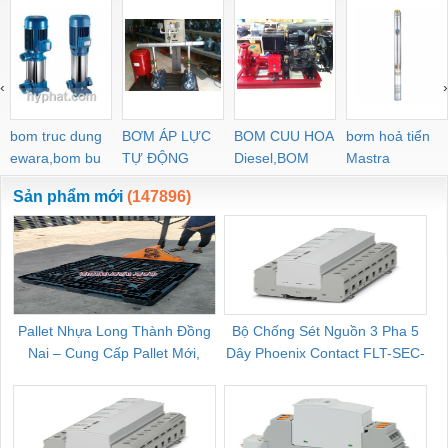
‹
›
bom truc dung
BƠM ÁP LỰC
BOM CUU HOA
bơm hoả tiển
ewara,bom bu
TỰ ĐỘNG
Diesel,BOM
Mastra
ewara
CHUA CHAY
Sản phẩm mới
(147896)
Pallet Nhựa Long Thành Đồng
Bộ Chống Sét Nguồn 3 Pha 5
Nai – Cung Cấp Pallet Mới,
Dây Phoenix Contact FLT-SEC-
C
Pallet Cũ Giá Tốt
P-T1-3S-264/50-FM - 2909589