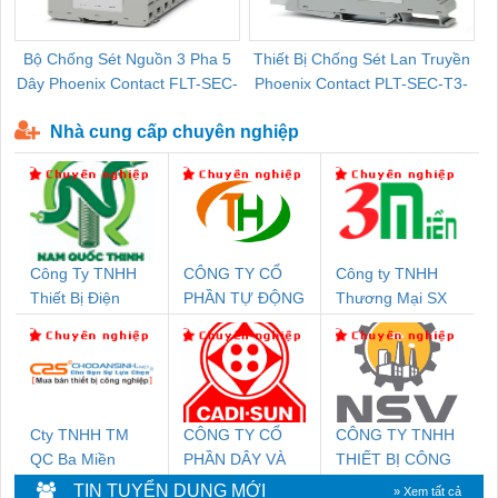
Bộ Chống Sét Nguồn 3 Pha 5
Thiết Bị Chống Sét Lan Truyền
B
Dây Phoenix Contact FLT-SEC-
Phoenix Contact PLT-SEC-T3-
P-T1-3S-440/35-FM - 2908264
230-FM-PT - 2907928
Nhà cung cấp chuyên nghiệp
Công Ty TNHH
CÔNG TY CỔ
Công ty TNHH
Thiết Bị Điện
PHẦN TỰ ĐỘNG
Thương Mại SX
Nam Quốc Thịnh
TIẾN HƯNG
Ba Miền
Cty TNHH TM
CÔNG TY CỔ
CÔNG TY TNHH
QC Ba Miền
PHẦN DÂY VÀ
THIẾT BỊ CÔNG
CÁP ĐIỆN
NGHIỆP NIHON
TIN TUYỂN DỤNG MỚI
» Xem tất cả