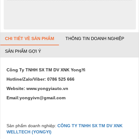
CHI TIẾT VỀ SẢN PHẨM
THÔNG TIN DOANH NGHIỆP
SẢN PHẨM GỢI Ý
Công Ty TNHH SX TM DV XNK YongYi
Hotline/Zalo/Viber: 0786 525 666
Website: www.yongyiauto.vn
Email:yongyivn@gmail.com
Sản phẩm doanh nghiệp:
CÔNG TY TNHH SX TM DV XNK
WELLTECH (YONGYI)