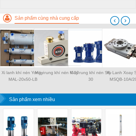
Sản phẩm cùng nhà cung cấp
‹
›
Xi lanh khí nén Yongyi
Máy rung khí nén K-10
Máy rung khí nén SK-
Xy Lanh Xoay
MAL-20x50-LB
30
MSQB-10A/2
Sản phẩm xem nhiều