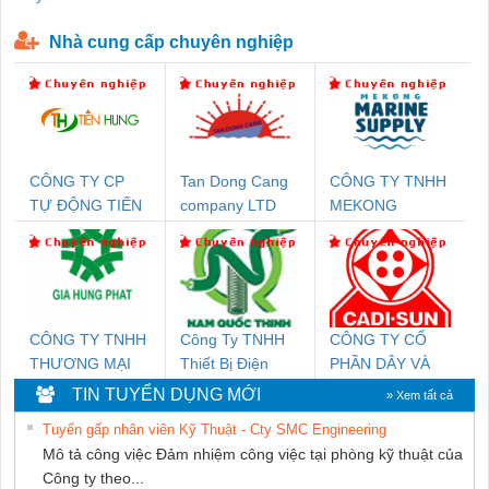
P-T1-3S-440/35-FM - 2908264
230-FM-PT - 2907928
Nhà cung cấp chuyên nghiệp
CÔNG TY CP
Tan Dong Cang
CÔNG TY TNHH
TỰ ĐỘNG TIẾN
company LTD
MEKONG
HƯNG
MARINE
SUPPLY
CÔNG TY TNHH
Công Ty TNHH
CÔNG TY CỔ
THƯƠNG MẠI
Thiết Bị Điện
PHẦN DÂY VÀ
DỊCH VỤ KỸ
Nam Quốc Thịnh
CÁP ĐIỆN
TIN TUYỂN DỤNG MỚI
» Xem tất cả
THUẬT ĐIỆN CƠ
THƯỢNG ĐÌNH
Tuyển gấp nhân viên Kỹ Thuật - Cty SMC Engineering
GIA HƯNG PHÁT
Mô tả công việc Đảm nhiệm công việc tại phòng kỹ thuật của
Công ty theo...