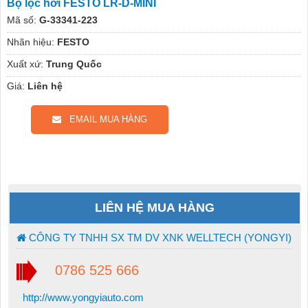
Bộ lọc hơi FESTO LR-D-MINI
Mã số:
G-33341-223
Nhãn hiệu:
FESTO
Xuất xứ:
Trung Quốc
Giá:
Liên hệ
EMAIL MUA HÀNG
LIÊN HỆ MUA HÀNG
CÔNG TY TNHH SX TM DV XNK WELLTECH (YONGYI)
0786 525 666
http://www.yongyiauto.com