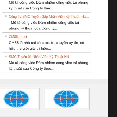
CÔNG TY TNHH
CÔNG TY TNHH
CÔNG TY TNHH
 Le An Toàn
Bộ giám sát chuỗi
Bộ giám sát dòng
Bộ ng
Mô tả công việc Đảm nhiệm công việc tại phòng
THƯƠNG MẠI
KỸ THUẬT KTECH
MEKONG MARINE
enix Contact
tấm pin
điện chuỗi
ray W
kỹ thuật của Công ty theo...
THIÊN ÂN VIỆT
VIỆT NAM
SUPPLY
6960 – PSR-
TRANSCLINIC 16I+
TRANSCLINIC 16I+
BAS 
Công Ty SMC Tuyển Gấp Nhân Viên Kỹ Thuật- Hà Nội
NAM
SCP-
1K5 L (2433950000)
(2008130000)
(28
Mô tả công việc Đảm nhiệm công việc tại
/FSP/2X1/1X2
phòng kỹ thuật của Công ty...
CM88 jp net
Công ty TNHH
CÔNG TY TNHH
Tan Dong Cang
CM88 là nhà cái cá cược trực tuyến uy tín, sở
Thương Mại SX Ba
KINH DOANH
company LTD
iám sát chuỗi
Bộ chỉnh lưu nguồn
Nẹp nhôm chống
Bộ c
hữu thế giới giải trí hiện...
Miền
DỊCH VỤ XNK
tấm pin
điện TRANSCLINIC
trơn Đà Nẵng
giám 
PHƯƠNG NAM
SMC Tuyển 01 Nhân Viên Kỹ Thuật-HN
SCLINIC 16I+
BKE 1K5.4
Sola
Mô tả công việc Đảm nhiệm công việc tại phòng
 (2502520000)
(7791400879)2. Giá
TRAN
kỹ thuật của Công ty theo...
1K5.4