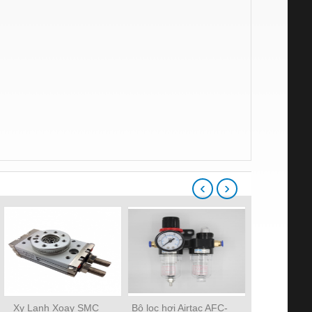
‹
›
Xy Lanh Xoay SMC
Bộ lọc hơi Airtac AFC-
Xylanh k