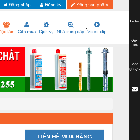
Đăng nhập
Đăng ký
Đăng sản phẩm
Tin tức
iệc làm
Cần mua
Dịch vụ
Nhà cung cấp
Video clip
Quy
định
Bảng
giá QC
LIÊN HỆ MUA HÀNG