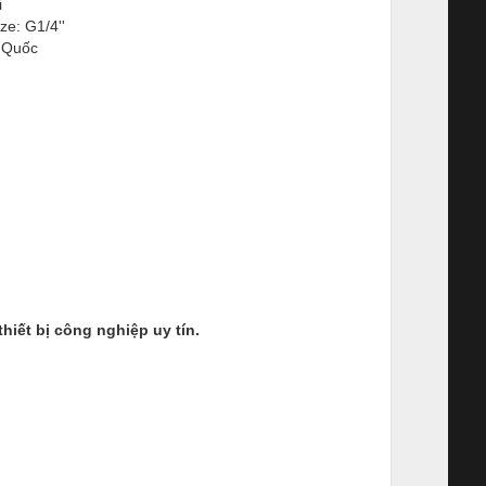
i
ize: G1/4''
 Quốc
ết bị công nghiệp uy tín.