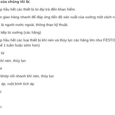
của chúng tôi là:
 hầu hết các thiết bị từ đại trà đến khan hiếm.
an giao hàng nhanh để đáp ứng tiến độ sản xuất của xưởng một cách 
 là người nước ngoài, thông thạo kỹ thuật.
 tiếp từ xưởng (các hãng)
p hầu hết các loại thiết bị khí nén và thủy lực các hãng lớn như F
thể 1 tuần hoặc sớm hơn)
 từ
khí nén, thủy lực
ơi
 khớp nối nhanh khí nén, thủy lực
h áp, ruột bình tích áp
c
n