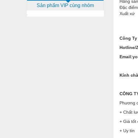
Hãng sản
Sản phẩm VIP cùng nhóm
Dịch vụ - Thi công
Đặc điểm
Xuất xứ
Điện công nghiệp
Điện gia dụng
Công Ty
Điện Lạnh
Hotline/
Đóng tàu Thiết bị
Email:y
Đúc chính xác Thiết bị
Dụng cụ cầm tay
Kính chà
Dụng cụ cắt gọt
CÔNG TY 
Dụng cụ điện
Phương c
Dụng cụ đo
+ Chất lư
Gỗ - Trang thiết bị
+ Giá tốt
Hàn cắt - Thiết bị
+ Uy tín