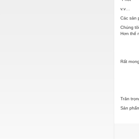
Nước-Vật tư thiết bị
v.v…
Các sản 
Phốt cơ khí
Chúng tôi
Sắt, thép, inox các loại
Hơn thế n
Thí nghiệm-Trang thiết bị
Thiết bị chiếu sáng
Rất mong
Thiết bị chống sét
Thiết bị an ninh
Thiết bị công nghiệp
Thiết bị công trình
Trân trọn
Sản phẩm
Thiết bị điện
Thiết bị giáo dục
Thiết bị khác