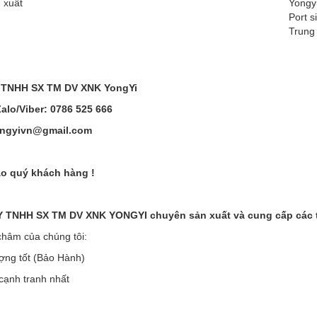
 xuất
Yongy
Port s
Trung
 TNHH SX TM DV XNK YongYi
Zalo/Viber: 0786 525 666
ongyivn@gmail.com
o quý khách hàng !
TNHH SX TM DV XNK YONGYI chuyên sản xuất và cung cấp các thi
hâm của chúng tôi:
ợng tốt (Bảo Hành)
 cạnh tranh nhất