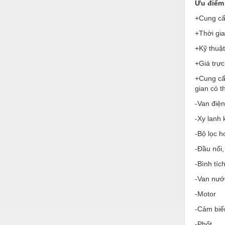
Hóa chất-Trang thiết bị
Ưu điểm 
+Cung cấp
Kệ công nghiệp
+Thời gi
Khí nén - Thiết bị
+Kỹ thuật
Khuôn mẫu - Phụ tùng
+Giá trực
Lọc công nghiệp
+Cung cấ
gian có 
Máy công cụ - Phụ tùng
-Van điện
Mỏ - Trang thiết bị
-Xy lanh 
Mô tơ - Hộp số
-Bộ lọc h
Môi trường - Thiết bị
-Đầu nối,
-Bình tíc
Nâng hạ - Trang thiết bị
-Van nướ
Nội - Ngoại thất - văn phòng
-Motor
Nồi hơi - Trang thiết bị
-Cảm biế
Nông nghiệp - Thiết bị
-Phốt