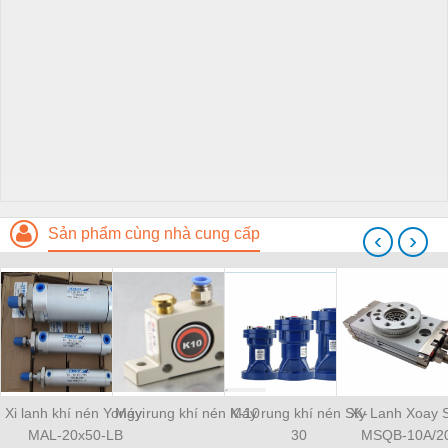
Sản phẩm cùng nhà cung cấp
‹
›
Xi lanh khí nén Yongyi
Máy rung khí nén K-10
Máy rung khí nén SK-
Xy Lanh Xoay
MAL-20x50-LB
30
MSQB-10A/2