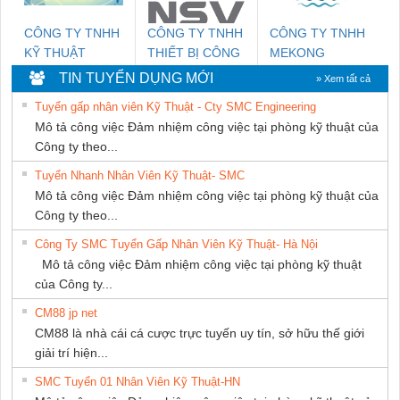
CÔNG TY TNHH
CÔNG TY TNHH
CÔNG TY TNHH
KỸ THUẬT
THIẾT BỊ CÔNG
MEKONG
KTECH VIỆT
NGHIỆP NIHON
MARINE
TIN TUYỂN DỤNG MỚI
» Xem tất cả
NAM
SETSUBI VIỆT
SUPPLY
Tuyển gấp nhân viên Kỹ Thuật - Cty SMC Engineering
NAM
Mô tả công việc Đảm nhiệm công việc tại phòng kỹ thuật của
Công ty theo...
Tuyển Nhanh Nhân Viên Kỹ Thuật- SMC
Mô tả công việc Đảm nhiệm công việc tại phòng kỹ thuật của
Công ty theo...
Công Ty SMC Tuyển Gấp Nhân Viên Kỹ Thuật- Hà Nội
Mô tả công việc Đảm nhiệm công việc tại phòng kỹ thuật
của Công ty...
CM88 jp net
CM88 là nhà cái cá cược trực tuyến uy tín, sở hữu thế giới
giải trí hiện...
SMC Tuyển 01 Nhân Viên Kỹ Thuật-HN