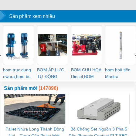
Sản phẩm xem nhiều
‹
›
bom truc dung
BƠM ÁP LỰC
BOM CUU HOA
bơm hoả tiển
ewara,bom bu
TỰ ĐỘNG
Diesel,BOM
Mastra
ewara
CHUA CHAY
Sản phẩm mới
(147896)
Pallet Nhựa Long Thành Đồng
Bộ Chống Sét Nguồn 3 Pha 5
Nai – Cung Cấp Pallet Mới,
Dây Phoenix Contact FLT-SEC-
C