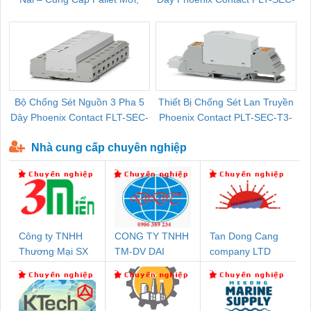
Pallet Cũ Giá Tốt
P-T1-3S-264/50-FM - 2909589
Bộ Chống Sét Nguồn 3 Pha 5
Thiết Bị Chống Sét Lan Truyền
B
Dây Phoenix Contact FLT-SEC-
Phoenix Contact PLT-SEC-T3-
P-T1-3S-440/35-FM - 2908264
230-FM-PT - 2907928
Nhà cung cấp chuyên nghiệp
Công ty TNHH
CONG TY TNHH
Tan Dong Cang
Thương Mại SX
TM-DV DAI
company LTD
Ba Miền
DONG THANH