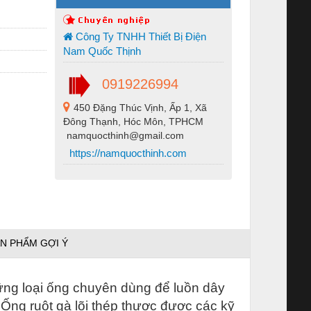
Công Ty TNHH Thiết Bị Điện
Nam Quốc Thịnh
0919226994
450 Đặng Thúc Vịnh, Ấp 1, Xã
Đông Thạnh, Hóc Môn, TPHCM
namquocthinh@gmail.com
https://namquocthinh.com
N PHẨM GỢI Ý
ững loại ống chuyên dùng để luồn dây
 Ống ruột gà lõi thép thược được các kỹ