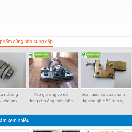
phẩm cùng nhà cung cấp
ầu nối ống
Kẹp giữ ống có đế
Giới thiệu về sản phẩm
ox vào box
dùng cho ống thép luồn
kẹp xà gồ HB2 treo ty
pon Seam
dây điện EMT
ren
ẩm xem nhiều