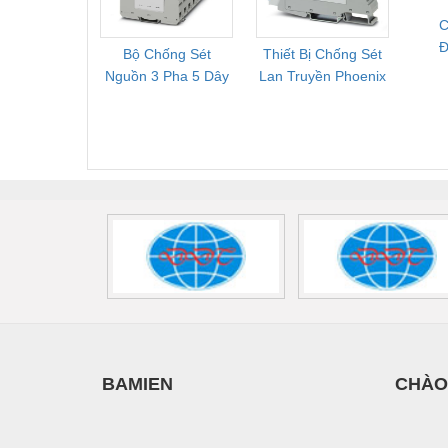
C
Đ
Bộ Chống Sét
Thiết Bị Chống Sét
Bộ L
Nguồn 3 Pha 5 Dây
Lan Truyền Phoenix
Công
Phoenix Contact
Contact PLT-SEC-
Phoe
FLT-SEC-P-T1-3S-
T3-230-FM-PT -
QU
440/35-FM -
2907928
UPS/23
2908264
-
BAMIEN
CHÀO