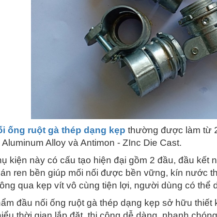
i ống ruột gà thép dạng kẹp
thường được làm từ 2 
 Aluminum Alloy và Antimon - ZInc Die Cast.
hụ kiện này có cấu tạo hiện đại gồm 2 đầu, đầu kết n
án ren bền giúp mối nối được bền vững, kín nước the
ông qua kẹp vít vô cùng tiện lợi, người dùng có thể 
ẩm đầu nối ống ruột gà thép dạng kẹp sở hữu thiết 
hiểu thời gian lắp đặt, thi công dễ dàng, nhanh chón