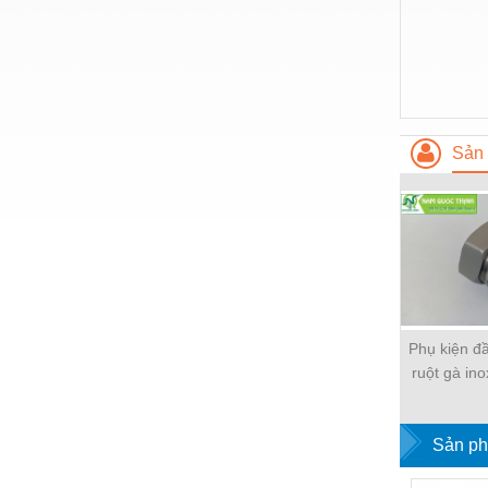
Thiết bị làm sạch
Thiết bị sơn - Sơn
Thiết bị nhà bếp
Thiết bị nhiệt
Sản 
Thiêt bị PCCC
Thiết bị truyền động
Thiết bị văn phòng
Thiết bị viễn thông
Thủy lực-Thiết bị
Phụ kiện đ
Thủy sản - Trang thiết bị
ruột gà in
W-SCB Nip
Tự động hoá
Van - Co các loại
Sản ph
Vật liệu mài mòn