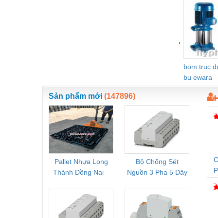
Vật liệu xây dựng
Vòng bi - Bạc đạn
‹
Xe hơi - Phụ tùng
Xe máy - Phụ tùng
bom truc 
bu ewara
Xe tải - phụ tùng
Sản phẩm mới
(147896)
Y khoa - Trang thiết bị
C
Pallet Nhựa Long
Bộ Chống Sét
Rơ Le 
Thành Đồng Nai –
Nguồn 3 Pha 5 Dây
Phoe
T
Cung Cấp Pallet
Phoenix Contact
PSR-
Mới, Pallet Cũ Giá
FLT-SEC-P-T1-3S-
1NC-
Tốt
264/50-FM -
2
2909589