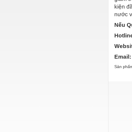
kiện đ
Nước-Vật tư thiết bị
nước v
Phốt cơ khí
Nếu Qu
Sắt, thép, inox các loại
Hotlin
Thí nghiệm-Trang thiết bị
Websi
Thiết bị chiếu sáng
Email
Thiết bị chống sét
Sản phẩm
Thiết bị an ninh
Thiết bị công nghiệp
Thiết bị công trình
Thiết bị điện
Thiết bị giáo dục
Thiết bị khác