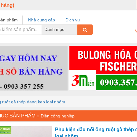
 hàng)
Sản phẩm
Nhà cung cấp
Dịch vụ
Danh mục
V
g ruột gà thép dạng kẹp loại nhôm
MỤC SẢN PHẨM
»
Điện công nghiệp
Phụ kiện đầu nối ống ruột gà thép
loại nhôm