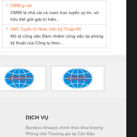
CM88 jp net
CONG TY TNHH
Công Ty TNHH
CÔNG TY TNHH
CM88 là nhà cái cá cược trực tuyến uy tín, sở
TM-DV DAI DONG
Thiết Bị Điện Nam
THƯƠNG MẠI
iám sát chuỗi
Bộ chỉnh lưu nguồn
Nẹp nhôm chống
Bộ c
hữu thế giới giải trí hiện...
THANH
Quốc Thịnh
DỊCH VỤ KỸ
tấm pin
điện TRANSCLINIC
trơn Đà Nẵng
giám 
THUẬT ĐIỆN CƠ
SMC Tuyển 01 Nhân Viên Kỹ Thuật-HN
SCLINIC 16I+
BKE 1K5.4
Sola
GIA HƯNG PHÁT
Mô tả công việc Đảm nhiệm công việc tại phòng
 (2502520000)
(7791400879)2. Giá
TRAN
kỹ thuật của Công ty theo...
1K5.4
DỊCH VỤ
Bamboo Airways chính thức khai trương
Phòng chờ Thương gia tại Côn Đảo