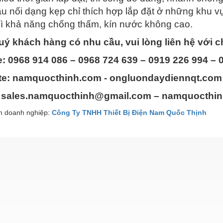
ầu nối dạng kẹp chỉ thích hợp lắp đặt ở những khu vự
ì khả năng chống thấm, kín nước không cao.
ý khách hàng có nhu cầu, vui lòng liên hệ với c
e: 0968 914 086 – 0968 724 639 – 0919 226 994 – 
te: namquocthinh.com - ongluondaydiennqt.com
: sales.namquocthinh@gmail.com – namquocthi
 doanh nghiệp:
Công Ty TNHH Thiết Bị Điện Nam Quốc Thịnh