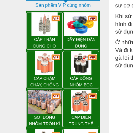
sư cơ 
Sản phẩm VIP cùng nhóm
Dịch vụ - Thi công
Khi sử
Điện công nghiệp
hình đ
Điện gia dụng
sử dụn
Điện Lạnh
CÁP TRẦN
DÂY ĐIỆN DÂN
Ở nhữn
DÙNG CHO
DỤNG
Đóng tàu Thiết bị
Và đi 
ĐƯỜNG DÂY
gà lõi 
TẢI ĐIỆN TRÊN
Đúc chính xác Thiết bị
sử dụn
KHÔNG
Dụng cụ cầm tay
CÁP CHẬM
CÁP ĐỒNG
Dụng cụ cắt gọt
CHÁY, CHỐNG
NHÔM BỌC
CHÁY
Dụng cụ điện
Dụng cụ đo
Gỗ - Trang thiết bị
SỢI ĐỒNG
CÁP ĐIỆN
Hàn cắt - Thiết bị
NHÔM TRÒN KĨ
TRUNG THẾ
THUẬT ĐIỆN