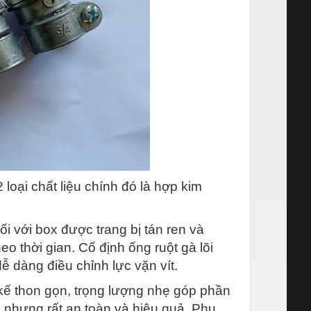
loại chất liệu chính đó là hợp kim
ối với box được trang bị tán ren và
o thời gian. Cố định ống ruột gà lõi
dễ dàng điều chỉnh lực vặn vít.
kế thon gọn, trọng lượng nhẹ góp phần
g nhưng rất an toàn và hiệu quả. Phụ