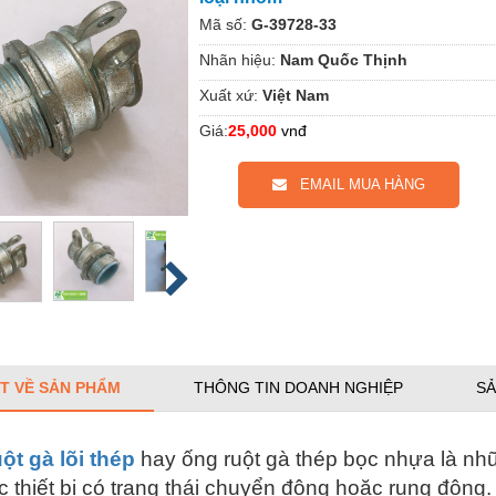
Mã số:
G-39728-33
Nhãn hiệu:
Nam Quốc Thịnh
Xuất xứ:
Việt Nam
Giá:
25,000
vnđ
EMAIL MUA HÀNG
ẾT VỀ SẢN PHẨM
THÔNG TIN DOANH NGHIỆP
SẢ
ột gà lõi thép
hay ống ruột gà thép bọc nhựa là nh
c thiết bị có trạng thái chuyển động hoặc rung động.