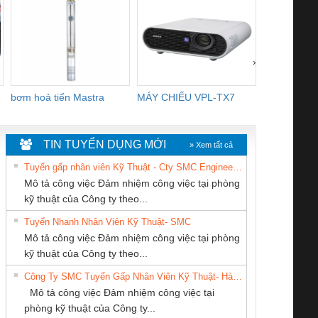
›
bơm hoả tiển Mastra
MÁY CHIẾU VPL-TX7
BOM DINH
WHITE
TIN TUYỂN DỤNG MỚI
» Xem tất cả
Tuyển gấp nhân viên Kỹ Thuật - Cty SMC Engineering
Mô tả công việc Đảm nhiệm công việc tại phòng
kỹ thuật của Công ty theo...
Tuyển Nhanh Nhân Viên Kỹ Thuật- SMC
CÔNG TY TNHH
CÔNG TY TNHH
CÔNG TY CỔ
 Le An Toàn
Bộ giám sát chuỗi
Bộ giám sát dòng
Bộ ng
Mô tả công việc Đảm nhiệm công việc tại phòng
THƯƠNG MẠI
KỸ THUẬT KTECH
PHẦN DÂY VÀ
enix Contact
tấm pin
điện chuỗi
ray W
kỹ thuật của Công ty theo...
THIÊN ÂN VIỆT
VIỆT NAM
CÁP ĐIỆN
6960 – PSR-
TRANSCLINIC 16I+
TRANSCLINIC 16I+
BAS 
Công Ty SMC Tuyển Gấp Nhân Viên Kỹ Thuật- Hà Nội
NAM
THƯỢNG ĐÌNH
SCP-
1K5 L (2433950000)
(2008130000)
(28
Mô tả công việc Đảm nhiệm công việc tại
/FSP/2X1/1X2
phòng kỹ thuật của Công ty...