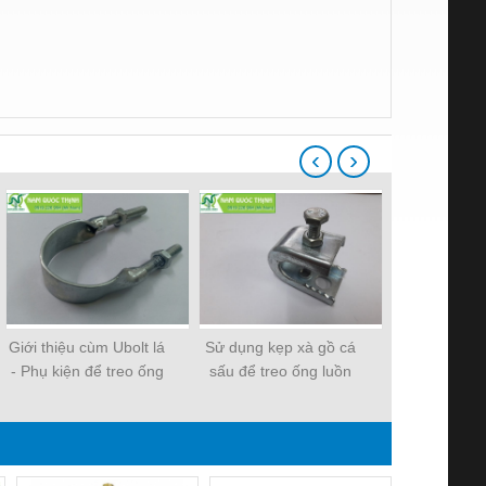
‹
›
Giới thiệu cùm Ubolt lá
Sử dụng kẹp xà gồ cá
Các loại m
- Phụ kiện để treo ống
sấu để treo ống luồn
Nam Quốc
thép luồn dây điện
dây điện hiệu quả