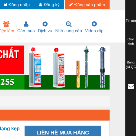
Đăng nhập
Đăng ký
Đăng sản phẩm
Tin tức
iệc làm
Cần mua
Dịch vụ
Nhà cung cấp
Video clip
Quy
định
Bảng
giá QC
 dạng kẹp
LIÊN HỆ MUA HÀNG