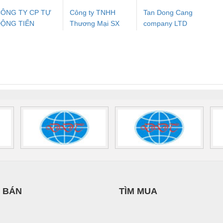
ÔNG TY CP TỰ
Công ty TNHH
Tan Dong Cang
ỘNG TIẾN
Thương Mại SX
company LTD
ưu Điện AC
Mô-đun Ắc Quy UPS
Rơ Le An Toàn
Bộ g
HƯNG
Ba Miền
 Suất Cao
Phoenix Contact
Phoenix Contact
nix Contact
QUINT-HP-
2981059 – PSR-
TRAN
INT-HP-
BAT/PB/48DC/7.0AH/PT
SCP-
1K5 H
0AC/2.5KVA/PT
- 1133819
24UC/ESL4/3X1/1X2/B
 1136815
 BÁN
TÌM MUA