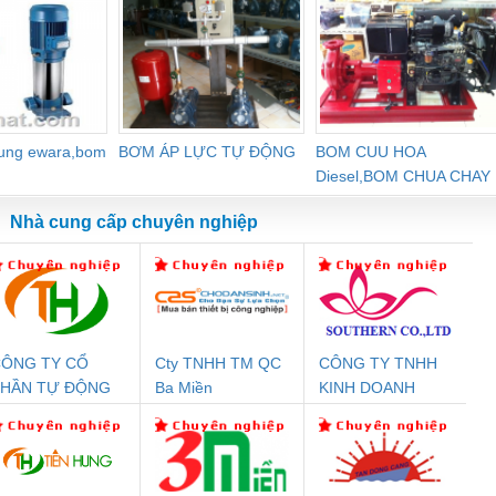
dung ewara,bom
BƠM ÁP LỰC TỰ ĐỘNG
BOM CUU HOA
Diesel,BOM CHUA CHAY
Nhà cung cấp chuyên nghiệp
ÔNG TY CỔ
Cty TNHH TM QC
CÔNG TY TNHH
Đệm An Toàn
Rơ Le An Toàn
Bộ Lặp Tín Hiệu
Rơ
PHẦN TỰ ĐỘNG
Ba Miền
KINH DOANH
nix Contact
Phoenix Contact
PROFIBUS Phoenix
Pho
IẾN HƯNG
DỊCH VỤ XNK
PC20-1NO-
PSR-SCP-
Contact PSI-REP-
298
PHƯƠNG NAM
24DC-SP -
24UC/ESL4/3X1/1X2/B
PROFIBUS/12MB -
700578
- 2981059
2708863
24DC