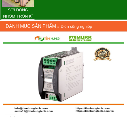
SỢI ĐỒNG
NHÔM TRÒN KĨ
THUẬT ĐIỆN
DANH MỤC SẢN PHẨM
»
Điện công nghiệp