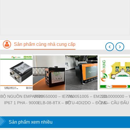
Sản phẩm cùng nhà cung cấp
‹
›
BỘ NGUỒN EMPARRO
2828550000 – IE-SW-
7760051005 – EM220-
1010000000 –
IP67 1 PHA - 9000-
ELB-08-8TX – BỘ
RTU-4DI2DO – ĐỒNG
2.5 – CẦU ĐẤU
11112-1962020 -
CHIA MẠNG 8 CỔNG
HỒ ĐO DÒNG ĐIỆN,
NỐI ĐẤT –
EMPARRO IP67
RJ45 – WEIDMULLER
ĐO ĐIỆN ÁP –
WEIDMULLE
POWER SUPPLY 1-
Sản phẩm xem nhiều
WEIDMULLER
TIENHUNGTE
PHASE