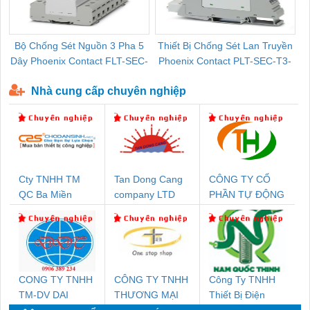
Bộ Chống Sét Nguồn 3 Pha 5
Thiết Bị Chống Sét Lan Truyền
B
Dây Phoenix Contact FLT-SEC-
Phoenix Contact PLT-SEC-T3-
P-T1-3S-440/35-FM - 2908264
230-FM-PT - 2907928
Nhà cung cấp chuyên nghiệp
Cty TNHH TM
Tan Dong Cang
CÔNG TY CỔ
QC Ba Miền
company LTD
PHẦN TỰ ĐỘNG
TIẾN HƯNG
CONG TY TNHH
CÔNG TY TNHH
Công Ty TNHH
TM-DV DAI
THƯƠNG MẠI
Thiết Bị Điện