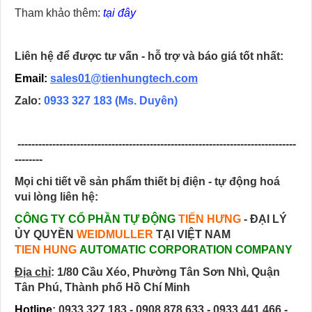
Tham khảo thêm:
tại đây
Liên hệ để được tư vấn - hỗ trợ và báo giá tốt nhất:
Email:
sales01@tienhungtech.com
Zalo:
0933 327 183
(Ms. Duyên)
--------------------------------------------------------------------------------
--------
Mọi chi tiết về sản phẩm thiết bị điện - tự động hoá
vui lòng liên hệ:
CÔNG TY CỔ PHẦN TỰ ĐỘNG
TIẾN HƯNG
- ĐẠI LÝ
ỦY QUYỀN
WEIDMULLER
TẠI VIỆT NAM
TIEN HUNG
AUTOMATIC CORPORATION COMPANY
Địa chỉ
:
1/80 Cầu Xéo, Phường Tân Sơn Nhì, Quận
Tân Phú, Thành phố Hồ Chí Minh
Hotline
: 0933 327 183 - 0908 878 633 - 0933 441 466 -