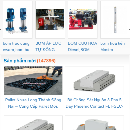
‹
›
bom truc dung
BƠM ÁP LỰC
BOM CUU HOA
bơm hoả tiển
ewara,bom bu
TỰ ĐỘNG
Diesel,BOM
Mastra
ewara
CHUA CHAY
Sản phẩm mới
(147896)
Pallet Nhựa Long Thành Đồng
Bộ Chống Sét Nguồn 3 Pha 5
Nai – Cung Cấp Pallet Mới,
Dây Phoenix Contact FLT-SEC-
C
Pallet Cũ Giá Tốt
P-T1-3S-264/50-FM - 2909589