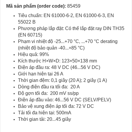
Mã sản phẩm (order code):
85459
Tiêu chuẩn: EN 61000-6-2, EN 61000-6-3, EN
55022 B
Phương pháp lắp đặt: Có thể lắp đặt ray DIN TH35
(EN 60715)
Phạm vi nhiệt độ -25...+70 °C, ...+70 °C derating
(nhiệt độ bảo quản -40...+85 °C)
Hiệu quả: 99%
Kích thước H×W×D: 123×50×138 mm
Điện áp đầu ra: 48 V DC (46...56 V DC)
Giới hạn hiện tại 26 A
Thời gian đệm: 0,1 giây (20 A); 2 giây (1 A)
Dòng điện đầu ra tối đa: 20 A
Độ gợn tối đa: 200 mV ss/pp
Điện áp đầu vào: 46...56 V DC (SELV/PELV)
Bảo vệ xung điện áp tối đa: 72 V DC
Tải tối đa hiện tại: 500mA
Thời gian tải: 20...45 giây