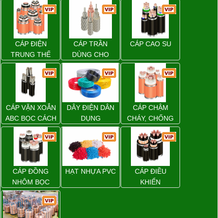
CÁP ĐIỆN
CÁP TRẦN
CÁP CAO SU
TRUNG THẾ
DÙNG CHO
ĐƯỜNG DÂY
TẢI ĐIỆN TRÊN
KHÔNG
CÁP VẶN XOẮN
DÂY ĐIỆN DÂN
CÁP CHẬM
ABC BỌC CÁCH
DỤNG
CHÁY, CHỐNG
ĐIỆN XLPE
CHÁY
CÁP ĐỒNG
HẠT NHỰA PVC
CÁP ĐIỀU
NHÔM BỌC
KHIỂN