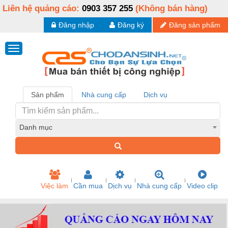
Liên hệ quảng cáo:
0903 357 255
(Không bán hàng)
Đăng nhập
Đăng ký
Đăng sản phẩm
Sản phẩm
Nhà cung cấp
Dịch vụ
Danh mục
Việc làm
Cần mua
Dịch vụ
Nhà cung cấp
Video clip