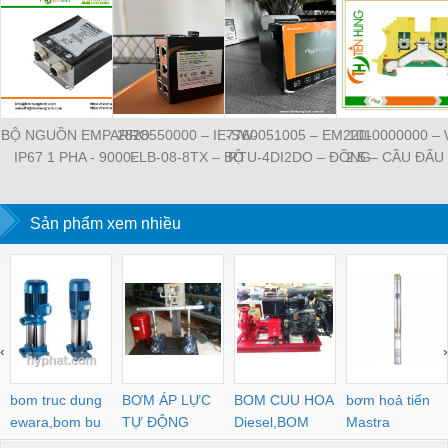
BỘ NGUỒN EMPARRO
2828550000 – IE-SW-
7760051005 – EM220-
1010000000 –
IP67 1 PHA - 9000-
ELB-08-8TX – BỘ
RTU-4DI2DO – ĐỒNG
2.5 – CẦU ĐẤU
11112-1962020 -
CHIA MẠNG 8 CỔNG
HỒ ĐO DÒNG ĐIỆN,
NỐI ĐẤT –
EMPARRO IP67
RJ45 – WEIDMULLER
ĐO ĐIỆN ÁP –
WEIDMULLE
POWER SUPPLY 1-
Sản phẩm xem nhiều
WEIDMULLER
TIENHUNGTE
PHASE
‹
›
bom truc dung
BƠM ÁP LỰC
BOM CUU HOA
bơm hoả tiển
ewara,bom bu
TỰ ĐỘNG
Diesel,BOM
Mastra
ewara
CHUA CHAY