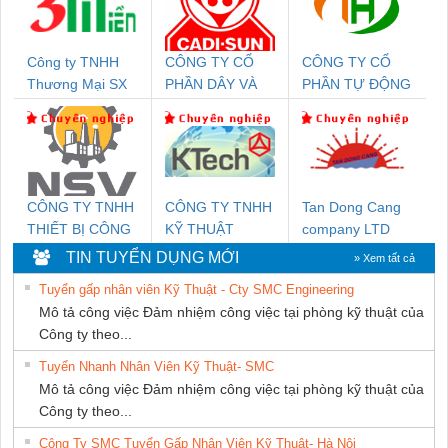
Công ty TNHH
CÔNG TY CỔ
CÔNG TY CỔ
Thương Mại SX
PHẦN DÂY VÀ
PHẦN TỰ ĐỘNG
Ba Miền
CÁP ĐIỆN
TIẾN HƯNG
THƯỢNG ĐÌNH
CÔNG TY TNHH
CÔNG TY TNHH
Tan Dong Cang
THIẾT BỊ CÔNG
KỸ THUẬT
company LTD
NGHIỆP NIHON
KTECH VIỆT
TIN TUYỂN DỤNG MỚI
» Xem tất cả
SETSUBI VIỆT
NAM
Tuyển gấp nhân viên Kỹ Thuật - Cty SMC Engineering
NAM
Mô tả công việc Đảm nhiệm công việc tại phòng kỹ thuật của
Công ty theo...
Tuyển Nhanh Nhân Viên Kỹ Thuật- SMC
Mô tả công việc Đảm nhiệm công việc tại phòng kỹ thuật của
Công ty theo...
Công Ty SMC Tuyển Gấp Nhân Viên Kỹ Thuật- Hà Nội