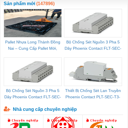
Sản phẩm mới
(147896)
Pallet Nhựa Long Thành Đồng
Bộ Chống Sét Nguồn 3 Pha 5
Nai – Cung Cấp Pallet Mới,
Dây Phoenix Contact FLT-SEC-
C
Pallet Cũ Giá Tốt
P-T1-3S-264/50-FM - 2909589
Bộ Chống Sét Nguồn 3 Pha 5
Thiết Bị Chống Sét Lan Truyền
B
Dây Phoenix Contact FLT-SEC-
Phoenix Contact PLT-SEC-T3-
P-T1-3S-440/35-FM - 2908264
230-FM-PT - 2907928
Nhà cung cấp chuyên nghiệp