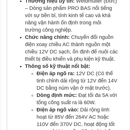
Thương hiệu uy tín:
Weidmüller (Đức)
– Dòng sản phẩm PRO BAS nổi tiếng
với sự bền bỉ, tính kinh tế cao và khả
năng vận hành ổn định trong môi
trường công nghiệp.
Chức năng chính:
Chuyển đổi nguồn
điện xoay chiều AC thành nguồn một
chiều 12V DC sạch, ổn định để nuôi các
thiết bị điều khiển và phụ kiện kỹ thuật.
Thông số kỹ thuật nổi bật:
Điện áp ngõ ra:
12V DC (Có thể
tinh chỉnh dải rộng từ 12V đến 14V
DC bằng núm vặn ở mặt trước).
Dòng định mức:
Đạt tối đa 5A với
tổng công suất ra là 60W.
Điện áp ngõ vào:
Dải rộng linh
hoạt từ 85V đến 264V AC hoặc
110V đến 370V DC, hoạt động tốt