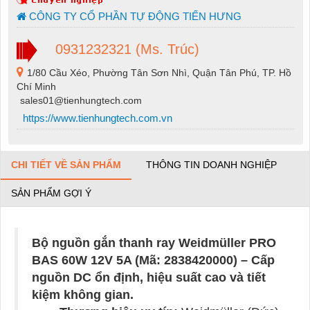
CÔNG TY CỔ PHẦN TỰ ĐỘNG TIẾN HƯNG
0931232321 (Ms. Trúc)
1/80 Cầu Xéo, Phường Tân Sơn Nhì, Quận Tân Phú, TP. Hồ
Chí Minh
sales01@tienhungtech.com
https://www.tienhungtech.com.vn
CHI TIẾT VỀ SẢN PHẨM
THÔNG TIN DOANH NGHIỆP
SẢN PHẨM GỢI Ý
Bộ nguồn gắn thanh ray Weidmüller PRO
BAS 60W 12V 5A (Mã: 2838420000) – Cấp
nguồn DC ổn định, hiệu suất cao và tiết
kiệm không gian.