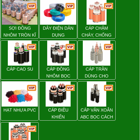
SỢI ĐỒNG
DÂY ĐIỆN DÂN
CÁP CHẬM
NHÔM TRÒN KĨ
DỤNG
CHÁY, CHỐNG
THUẬT ĐIỆN
CHÁY
CÁP CAO SU
CÁP ĐỒNG
CÁP TRẦN
NHÔM BỌC
DÙNG CHO
ĐƯỜNG DÂY
TẢI ĐIỆN TRÊN
KHÔNG
HẠT NHỰA PVC
CÁP ĐIỀU
CÁP VẶN XOẮN
KHIỂN
ABC BỌC CÁCH
ĐIỆN XLPE