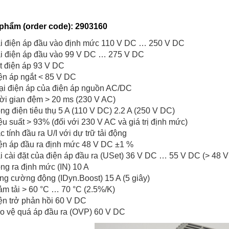
phẩm (order code): 2903160
i điện áp đầu vào định mức 110 V DC … 250 V DC
i điện áp đầu vào 99 V DC … 275 V DC
t điện áp 93 V DC
ện áp ngắt < 85 V DC
ại điện áp của điện áp nguồn AC/DC
ời gian đệm > 20 ms (230 V AC)
ng điện tiêu thụ 5 A (110 V DC) 2.2 A (250 V DC)
ệu suất > 93% (đối với 230 V AC và giá trị định mức)
c tính đầu ra U/I với dự trữ tải động
ện áp đầu ra định mức 48 V DC ±1 %
i cài đặt của điện áp đầu ra (USet) 36 V DC … 55 V DC (> 48 V
ng ra định mức (IN) 10 A
ng cường động (IDyn.Boost) 15 A (5 giây)
ảm tải > 60 °C … 70 °C (2.5%/K)
ện trở phản hồi 60 V DC
o vệ quá áp đầu ra (OVP) 60 V DC