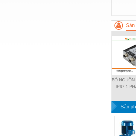
Thiết bị làm sạch
Thiết bị sơn - Sơn
Thiết bị nhà bếp
Sản 
Thiết bị nhiệt
Thiêt bị PCCC
Thiết bị truyền động
Thiết bị văn phòng
Thiết bị viễn thông
BỘ NGUỒN
IP67 1 PH
Thủy lực-Thiết bị
11112-19
EMPARR
Thủy sản - Trang thiết bị
POWER SU
Sản ph
Tự động hoá
PHA
Van - Co các loại
Vật liệu mài mòn