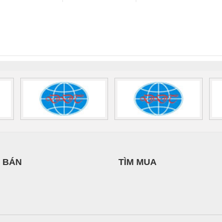
THANH
CÁP ĐIỆN
VIỆT NAM
 Suất Cao
Phoenix Contact
Phoenix Contact
THƯỢNG ĐÌNH
nix Contact
QUINT-HP-
2981059 – PSR-
TRAN
INT-HP-
BAT/PB/48DC/7.0AH/PT
SCP-
1K5 H
0AC/2.5KVA/PT
- 1133819
24UC/ESL4/3X1/1X2/B
 1136815
 BÁN
TÌM MUA