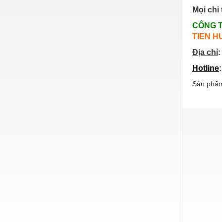
Mọi chi 
Nước-Vật tư thiết bị
CÔNG 
Phốt cơ khí
TIEN H
Sắt, thép, inox các loại
Địa chỉ
:
Thí nghiệm-Trang thiết bị
Hotline
Thiết bị chiếu sáng
Sản phẩm
Thiết bị chống sét
Thiết bị an ninh
Thiết bị công nghiệp
Thiết bị công trình
Thiết bị điện
Thiết bị giáo dục
Thiết bị khác