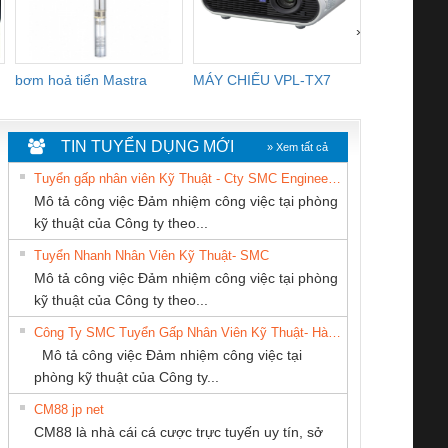
›
bơm hoả tiển Mastra
MÁY CHIẾU VPL-TX7
BOM DINH
WHITE
TIN TUYỂN DỤNG MỚI
» Xem tất cả
Tuyển gấp nhân viên Kỹ Thuật - Cty SMC Engineering
Mô tả công việc Đảm nhiệm công việc tại phòng
kỹ thuật của Công ty theo...
Tuyển Nhanh Nhân Viên Kỹ Thuật- SMC
CÔNG TY TNHH
Tan Dong Cang
CÔNG TY TNHH
 Le An Toàn
Bộ giám sát chuỗi
Bộ giám sát dòng
Bộ ng
Mô tả công việc Đảm nhiệm công việc tại phòng
THIẾT BỊ CÔNG
company LTD
THƯƠNG MẠI
enix Contact
tấm pin
điện chuỗi
ray W
kỹ thuật của Công ty theo...
NGHIỆP NIHON
THIÊN ÂN VIỆT
6960 – PSR-
TRANSCLINIC 16I+
TRANSCLINIC 16I+
BAS 
Công Ty SMC Tuyển Gấp Nhân Viên Kỹ Thuật- Hà Nội
SETSUBI VIỆT
NAM
SCP-
1K5 L (2433950000)
(2008130000)
(28
Mô tả công việc Đảm nhiệm công việc tại
NAM
/FSP/2X1/1X2
phòng kỹ thuật của Công ty...
CM88 jp net
Công Ty TNHH
CÔNG TY CP TỰ
CÔNG TY TNHH
CM88 là nhà cái cá cược trực tuyến uy tín, sở
hiết Bị Điện Nam
ĐỘNG TIẾN
KINH DOANH
iám sát chuỗi
Bộ chỉnh lưu nguồn
Nẹp nhôm chống
Bộ c