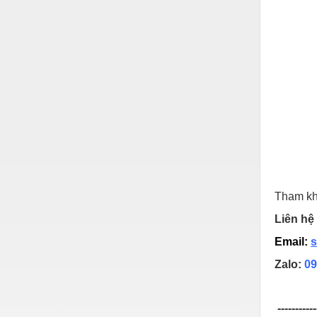
Hóa chất-Trang thiết bị
Kệ công nghiệp
Khí nén - Thiết bị
Khuôn mẫu - Phụ tùng
Lọc công nghiệp
Máy công cụ - Phụ tùng
Mỏ - Trang thiết bị
Mô tơ - Hộp số
Tham kh
Môi trường - Thiết bị
Liên hệ 
Nâng hạ - Trang thiết bị
Email:
s
Nội - Ngoại thất - văn phòng
Zalo:
09
Nồi hơi - Trang thiết bị
-----------
Nông nghiệp - Thiết bị