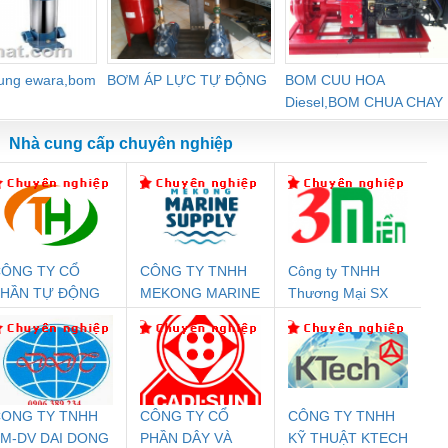
dung ewara,bom
BƠM ÁP LỰC TỰ ĐỘNG
BOM CUU HOA
Diesel,BOM CHUA CHAY
Nhà cung cấp chuyên nghiệp
ÔNG TY CỔ
CÔNG TY TNHH
Công ty TNHH
Đệm An Toàn
Rơ Le An Toàn
Bộ Lặp Tín Hiệu
Rơ
PHẦN TỰ ĐỘNG
MEKONG MARINE
Thương Mại SX
nix Contact
Phoenix Contact
PROFIBUS Phoenix
Pho
IẾN HƯNG
SUPPLY
Ba Miền
PC20-1NO-
PSR-SCP-
Contact PSI-REP-
298
24DC-SP -
24UC/ESL4/3X1/1X2/B
PROFIBUS/12MB -
700578
- 2981059
2708863
24DC
ONG TY TNHH
CÔNG TY CỔ
CÔNG TY TNHH
M-DV DAI DONG
PHẦN DÂY VÀ
KỸ THUẬT KTECH
T
ưu Điện AC
Mô-đun Ắc Quy UPS
Rơ Le An Toàn
Bộ g