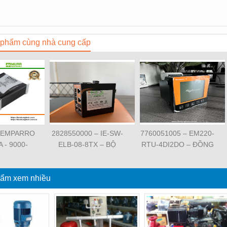
phẩm cùng nhà cung cấp
 EMPARRO
2828550000 – IE-SW-
7760051005 – EM220-
A - 9000-
ELB-08-8TX – BỘ
RTU-4DI2DO – ĐỒNG
62020 -
CHIA MẠNG 8 CỔNG
HỒ ĐO DÒNG ĐIỆN,
O IP67
RJ45 – WEIDMULLER
ĐO ĐIỆN ÁP –
PPLY 1-
ẩm xem nhiều
WEIDMULLER
SE