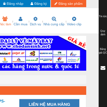
Đăng nhập
Đăng ký
Đăng sản phẩm
Tin tức
iệc làm
Cần mua
Dịch vụ
Nhà cung cấp
Video clip
Quy
định
Bảng
giá QC
PS-
LIÊN HỆ MUA HÀNG