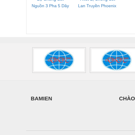
Nguồn 3 Pha 5 Dây
Lan Truyền Phoenix
Công
Phoenix Contact
Contact PLT-SEC-
Phoe
FLT-SEC-P-T1-3S-
T3-230-FM-PT -
QU
440/35-FM -
2907928
UPS/23
2908264
-
BAMIEN
CHÀO