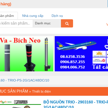
 hàng)
Sản phẩm
Nhà cung cấp
Dịch vụ
Danh mục
V
60 - TRIO-PS-2G/1AC/48DC/10
MỤC SẢN PHẨM
»
Thiết bị điện
BỘ NGUỒN TRIO - 2903160 - TRIO-
2G/1AC/48DC/10