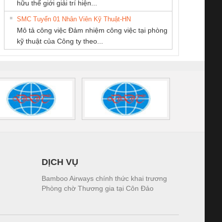
hữu thế giới giải trí hiện...
Quốc Thịnh
HƯNG
DỊCH VỤ XNK
tấm pin
điện TRANSCLINIC
trơn Đà Nẵng
giám 
PHƯƠNG NAM
SMC Tuyển 01 Nhân Viên Kỹ Thuật-HN
SCLINIC 16I+
BKE 1K5.4
Sola
Mô tả công việc Đảm nhiệm công việc tại phòng
 (2502520000)
(7791400879)2. Giá
TRAN
kỹ thuật của Công ty theo...
1K5.4
DỊCH VỤ
Bamboo Airways chính thức khai trương
Phòng chờ Thương gia tại Côn Đảo