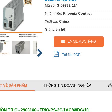
Mã số:
G-59732-114
Nhãn hiệu:
Phoenix Contact
Xuất xứ:
China
Giá:
Liên hệ
EMAIL MUA HÀNG
Tải file PDF
ẾT VỀ SẢN PHẨM
THÔNG TIN DOANH NGHIỆP
SẢ
ỒN TRIO - 2903160 - TRIO-PS-2G/1AC/48DC/10