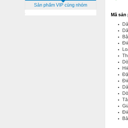
Sản phẩm VIP cùng nhóm
Dịch vụ - Thi công
Mã sản 
Điện công nghiệp
Dả
Điện gia dụng
Dả
Bậ
Điện Lạnh
Đi
Đóng tàu Thiết bị
Lo
Th
Đúc chính xác Thiết bị
Dò
Dụng cụ cầm tay
Hi
Đặ
Dụng cụ cắt gọt
Đi
Dả
Dụng cụ điện
Dò
Dụng cụ đo
Tă
Gi
Gỗ - Trang thiết bị
Đi
Bả
Hàn cắt - Thiết bị