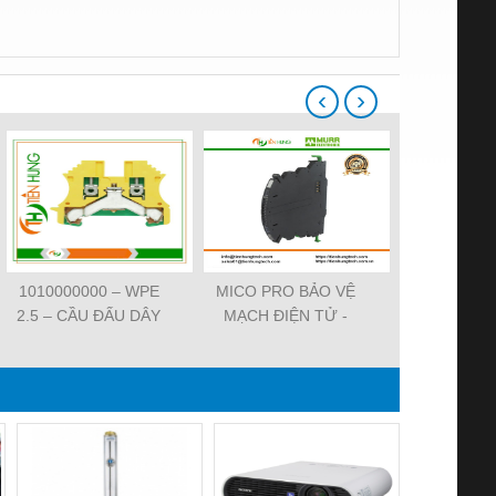
‹
›
1010000000 – WPE
MICO PRO BẢO VỆ
ĐẦU CẮM VA
2.5 – CẦU ĐẤU DÂY
MẠCH ĐIỆN TỬ -
7000-29021-
NỐI ĐẤT –
9000-41092-0101000 -
SVS VALV
WEIDMULLER-
MICO PRO
FORM A 18M
TIENHUNGTECH
ELECTRONIC
WIREA
CIRCUIT
PROTECTION, 2
CHANNELS