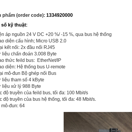
n phẩm (order code)
: 1334920000
 số kỹ thuật:
ện áp nguồn 24 V DC +20 %/ -15 %, qua bus hệ thống
ao diện cấu hình; Micro USB 2.0
ại kết nối: 2x đầu nối RJ45
 liệu chẩn đoán 3.008 Byte
ao thức feild bus: EtherNet/IP
ao diện: Hệ thống bus U-remote
ại mô-đun Bộ ghép nối Bus
 liệu tham số 4 kByte
 liệu xử lý 988 Byte
c độ truyền của feild bus, tối đa: 100 Mbit/s
c độ truyền của bus hệ thống, tối đa: 48 Mbit/s.
 mô-đun: 64