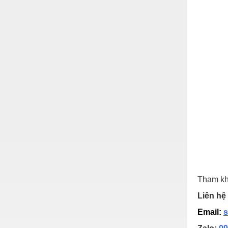
Hóa chất-Trang thiết bị
Kệ công nghiệp
Khí nén - Thiết bị
Khuôn mẫu - Phụ tùng
Lọc công nghiệp
Máy công cụ - Phụ tùng
Mỏ - Trang thiết bị
Mô tơ - Hộp số
Môi trường - Thiết bị
Nâng hạ - Trang thiết bị
Tham kh
Nội - Ngoại thất - văn phòng
Liên hệ 
Nồi hơi - Trang thiết bị
Email:
s
Nông nghiệp - Thiết bị