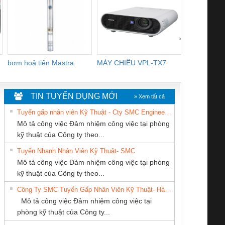
CHANNELS
›
bơm hoả tiển Mastra
MÁY CHIẾU VPL-TX7
BOM DINH
WHITE
TIN TUYỂN DỤNG MỚI
» Xem tất cả
Tuyển gấp nhân viên Kỹ Thuật - Cty SMC Engineering
Mô tả công việc Đảm nhiệm công việc tại phòng
kỹ thuật của Công ty theo...
Tuyển Nhanh Nhân Viên Kỹ Thuật- SMC
Cty TNHH TM QC
Công Ty TNHH
CONG TY TNHH
 Le An Toàn
Bộ giám sát chuỗi
Bộ giám sát dòng
Bộ ng
Mô tả công việc Đảm nhiệm công việc tại phòng
Ba Miền
Thiết Bị Điện Nam
TM-DV DAI DONG
enix Contact
tấm pin
điện chuỗi
ray W
kỹ thuật của Công ty theo...
Quốc Thịnh
THANH
6960 – PSR-
TRANSCLINIC 16I+
TRANSCLINIC 16I+
BAS 
Công Ty SMC Tuyển Gấp Nhân Viên Kỹ Thuật- Hà Nội
SCP-
1K5 L (2433950000)
(2008130000)
(28
Mô tả công việc Đảm nhiệm công việc tại
/FSP/2X1/1X2
phòng kỹ thuật của Công ty...