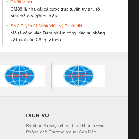
CM88 jp net
CÔNG TY CỔ
Công ty TNHH
CÔNG TY TNHH
CM88 là nhà cái cá cược trực tuyến uy tín, sở
PHẦN TỰ ĐỘNG
Thương Mại SX
MEKONG MARINE
iám sát chuỗi
Bộ chỉnh lưu nguồn
Nẹp nhôm chống
Bộ c
hữu thế giới giải trí hiện...
TIẾN HƯNG
Ba Miền
SUPPLY
tấm pin
điện TRANSCLINIC
trơn Đà Nẵng
giám 
SMC Tuyển 01 Nhân Viên Kỹ Thuật-HN
SCLINIC 16I+
BKE 1K5.4
Sola
Mô tả công việc Đảm nhiệm công việc tại phòng
 (2502520000)
(7791400879)2. Giá
TRAN
kỹ thuật của Công ty theo...
1K5.4
DỊCH VỤ
Bamboo Airways chính thức khai trương
Phòng chờ Thương gia tại Côn Đảo