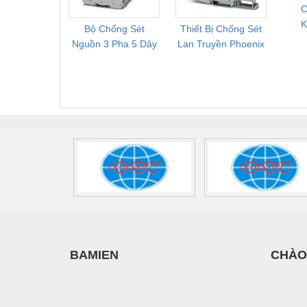
C
K
Bộ Chống Sét
Thiết Bị Chống Sét
Bộ L
V
Nguồn 3 Pha 5 Dây
Lan Truyền Phoenix
Công
Phoenix Contact
Contact PLT-SEC-
Phoe
FLT-SEC-P-T1-3S-
T3-230-FM-PT -
QU
440/35-FM -
2907928
UPS/23
2908264
-
BAMIEN
CHÀO