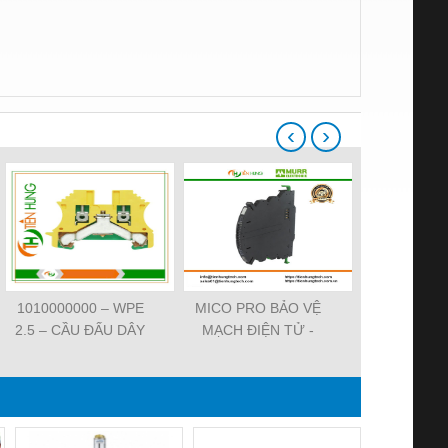
‹
›
1010000000 – WPE
MICO PRO BẢO VỆ
ĐẦU CẮM VA
2.5 – CẦU ĐẤU DÂY
MẠCH ĐIỆN TỬ -
7000-29021-
NỐI ĐẤT –
9000-41092-0101000 -
SVS VALV
WEIDMULLER-
MICO PRO
FORM A 18M
TIENHUNGTECH
ELECTRONIC
WIREA
CIRCUIT
PROTECTION, 2