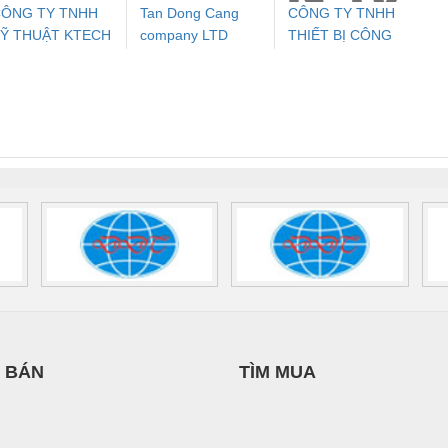
ÔNG TY TNHH
Tan Dong Cang
CÔNG TY TNHH
Ỹ THUẬT KTECH
company LTD
THIẾT BỊ CÔNG
ưu Điện AC
Mô-đun Ắc Quy UPS
Rơ Le An Toàn
Bộ g
IỆT NAM
NGHIỆP NIHON
 Suất Cao
Phoenix Contact
Phoenix Contact
SETSUBI VIỆT
nix Contact
QUINT-HP-
2981059 – PSR-
TRAN
NAM
INT-HP-
BAT/PB/48DC/7.0AH/PT
SCP-
1K5 H
0AC/2.5KVA/PT
- 1133819
24UC/ESL4/3X1/1X2/B
 1136815
 BÁN
TÌM MUA