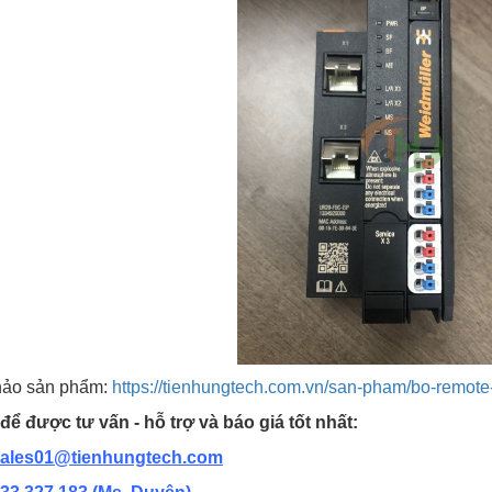
ảo sản phẩm:
https://tienhungtech.com.vn/san-pham/bo-remote-
để được tư vấn - hỗ trợ và báo giá tốt nhất:
ales01@tienhungtech.com