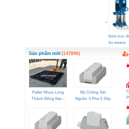
Vật liệu xây dựng
Vòng bi - Bạc đạn
‹
Xe hơi - Phụ tùng
bom truc 
Xe máy - Phụ tùng
bu ewara
Xe tải - phụ tùng
Sản phẩm mới
(147896)
Y khoa - Trang thiết bị
C
Pallet Nhựa Long
Bộ Chống Sét
Rơ Le 
P
Thành Đồng Nai –
Nguồn 3 Pha 5 Dây
Phoe
C
Cung Cấp Pallet
Phoenix Contact
PSR-
Mới, Pallet Cũ Giá
FLT-SEC-P-T1-3S-
1NC-
Tốt
264/50-FM -
2
2909589