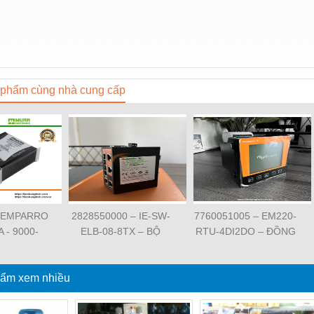
phẩm cùng nhà cung cấp
 EMPARRO
2828550000 – IE-SW-
7760051005 – EM220-
A - 9000-
ELB-08-8TX – BỘ
RTU-4DI2DO – ĐỒNG
62020 -
CHIA MẠNG 8 CỔNG
HỒ ĐO DÒNG ĐIỆN,
O IP67
RJ45 – WEIDMULLER
ĐO ĐIỆN ÁP –
PPLY 1-
ẩm xem nhiều
WEIDMULLER
SE