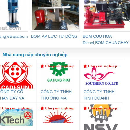
dung ewara,bom
BƠM ÁP LỰC TỰ ĐỘNG
BOM CUU HOA
Diesel,BOM CHUA CHAY
Nhà cung cấp chuyên nghiệp
ÔNG TY CỔ
CÔNG TY TNHH
CÔNG TY TNHH
Đệm An Toàn
Rơ Le An Toàn
Bộ Lặp Tín Hiệu
Rơ
HẦN DÂY VÀ
THƯƠNG MẠI
KINH DOANH
nix Contact
Phoenix Contact
PROFIBUS Phoenix
Pho
ÁP ĐIỆN
DỊCH VỤ KỸ
DỊCH VỤ XNK
PC20-1NO-
PSR-SCP-
Contact PSI-REP-
298
THƯỢNG ĐÌNH
THUẬT ĐIỆN CƠ
PHƯƠNG NAM
24DC-SP -
24UC/ESL4/3X1/1X2/B
PROFIBUS/12MB -
GIA HƯNG PHÁT
700578
- 2981059
2708863
24DC