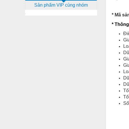
Sản phẩm VIP cùng nhóm
Dịch vụ - Thi công
* Mã sả
Điện công nghiệp
* Thông
Điện gia dụng
Đi
Điện Lạnh
Gi
Lo
Đóng tàu Thiết bị
Dữ
Đúc chính xác Thiết bị
Gi
Gi
Dụng cụ cầm tay
Lo
Dữ
Dụng cụ cắt gọt
Dữ
Dụng cụ điện
Tố
Tố
Dụng cụ đo
Số
Gỗ - Trang thiết bị
Hàn cắt - Thiết bị