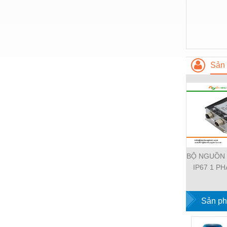
Thiết bị làm sạch
Thiết bị sơn - Sơn
Thiết bị nhà bếp
Thiết bị nhiệt
Sản 
Thiêt bị PCCC
Thiết bị truyền động
Thiết bị văn phòng
Thiết bị viễn thông
Thủy lực-Thiết bị
BỘ NGUỒN
IP67 1 PH
Thủy sản - Trang thiết bị
11112-19
Tự động hoá
EMPARR
POWER SU
Sản ph
Van - Co các loại
PHA
Vật liệu mài mòn