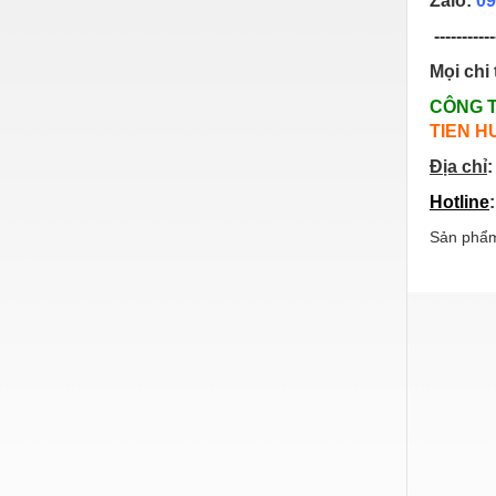
Zalo:
09
Nước-Vật tư thiết bị
-----------
Phốt cơ khí
Mọi chi 
CÔNG 
Sắt, thép, inox các loại
TIEN H
Thí nghiệm-Trang thiết bị
Địa chỉ
:
Thiết bị chiếu sáng
Hotline
Thiết bị chống sét
Sản phẩm
Thiết bị an ninh
Thiết bị công nghiệp
Thiết bị công trình
Thiết bị điện
Thiết bị giáo dục
Thiết bị khác