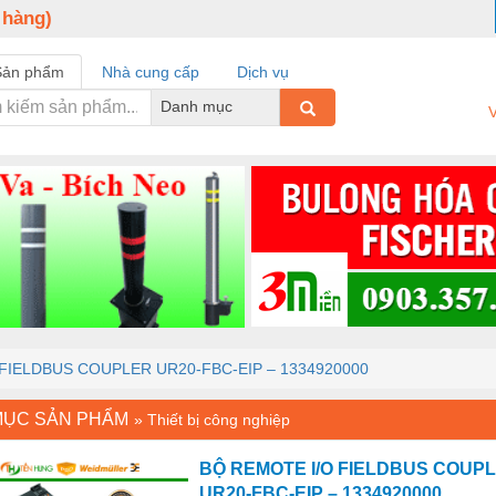
 hàng)
Sản phẩm
Nhà cung cấp
Dịch vụ
Danh mục
V
FIELDBUS COUPLER UR20-FBC-EIP – 1334920000
MỤC SẢN PHẨM
»
Thiết bị công nghiệp
BỘ REMOTE I/O FIELDBUS COUP
UR20-FBC-EIP – 1334920000