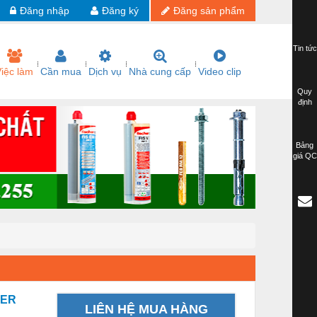
Đăng nhập
Đăng ký
Đăng sản phẩm
Tin tức
iệc làm
Cần mua
Dịch vụ
Nhà cung cấp
Video clip
Quy
định
Bảng
giá QC
LER
LIÊN HỆ MUA HÀNG