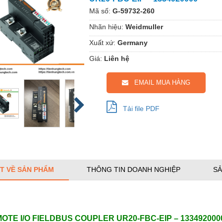
Mã số:
G-59732-260
Nhãn hiệu:
Weidmuller
Xuất xứ:
Germany
Giá:
Liên hệ
EMAIL MUA HÀNG
Tải file PDF
ẾT VỀ SẢN PHẨM
THÔNG TIN DOANH NGHIỆP
SẢ
OTE I/O FIELDBUS COUPLER UR20-FBC-EIP – 133492000