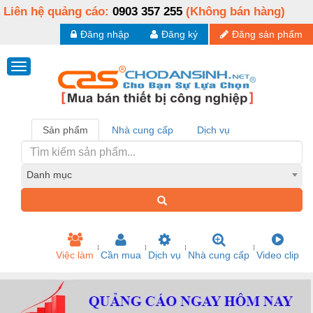
Liên hệ quảng cáo:
0903 357 255
(Không bán hàng)
Đăng nhập
Đăng ký
Đăng sản phẩm
Sản phẩm
Nhà cung cấp
Dịch vụ
Danh mục
Việc làm
Cần mua
Dịch vụ
Nhà cung cấp
Video clip