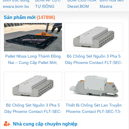
bom truc dung
BƠM ÁP LỰC
BOM CUU HOA
bơm hoả tiển
ewara,bom bu
TỰ ĐỘNG
Diesel,BOM
Mastra
ewara
CHUA CHAY
Sản phẩm mới
(147896)
Pallet Nhựa Long Thành Đồng
Bộ Chống Sét Nguồn 3 Pha 5
Nai – Cung Cấp Pallet Mới,
Dây Phoenix Contact FLT-SEC-
C
Pallet Cũ Giá Tốt
P-T1-3S-264/50-FM - 2909589
Bộ Chống Sét Nguồn 3 Pha 5
Thiết Bị Chống Sét Lan Truyền
B
Dây Phoenix Contact FLT-SEC-
Phoenix Contact PLT-SEC-T3-
P-T1-3S-440/35-FM - 2908264
230-FM-PT - 2907928
Nhà cung cấp chuyên nghiệp