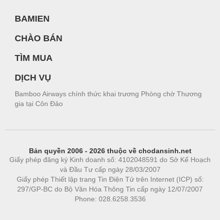
BAMIEN
CHÀO BÁN
TÌM MUA
DỊCH VỤ
Bamboo Airways chính thức khai trương Phòng chờ Thương
gia tại Côn Đảo
Bản quyền 2006 - 2026 thuộc về chodansinh.net
Giấy phép đăng ký Kinh doanh số: 4102048591 do Sở Kế Hoạch
và Đầu Tư cấp ngày 28/03/2007
Giấy phép Thiết lập trang Tin Điện Tử trên Internet (ICP) số:
297/GP-BC do Bộ Văn Hóa Thông Tin cấp ngày 12/07/2007
Phone: 028.6258.3536
Phòng trọ
|
https://bdsgroup.vn
https://kqxs123.com