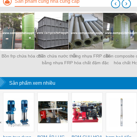
Sản phẩm cùng nhà cung cấp
‹
›
Bồn frp chứa hóa chất
Bồn chứa nước thải
Ống nhựa FRP dẫn
Bồn composite 
bằng nhựa FRP
hóa chất đậm đặc
hóa chất Hc
Sản phẩm xem nhiều
‹
›