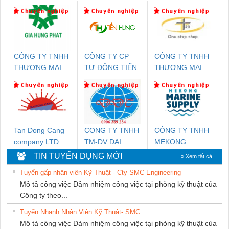
CÔNG TY TNHH
CÔNG TY CP
CÔNG TY TNHH
THƯƠNG MẠI
TỰ ĐỘNG TIẾN
THƯƠNG MẠI
DỊCH VỤ KỸ
HƯNG
THIÊN ÂN VIỆT
THUẬT ĐIỆN CƠ
NAM
GIA HƯNG PHÁT
Tan Dong Cang
CONG TY TNHH
CÔNG TY TNHH
company LTD
TM-DV DAI
MEKONG
DONG THANH
MARINE
TIN TUYỂN DỤNG MỚI
» Xem tất cả
SUPPLY
Tuyển gấp nhân viên Kỹ Thuật - Cty SMC Engineering
Mô tả công việc Đảm nhiệm công việc tại phòng kỹ thuật của
Công ty theo...
Tuyển Nhanh Nhân Viên Kỹ Thuật- SMC
Mô tả công việc Đảm nhiệm công việc tại phòng kỹ thuật của