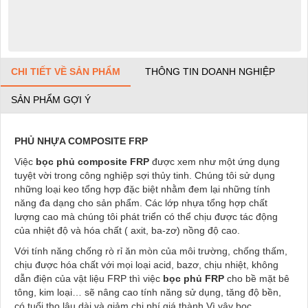
CHI TIẾT VỀ SẢN PHẨM
THÔNG TIN DOANH NGHIỆP
SẢN PHẨM GỢI Ý
PHỦ NHỰA COMPOSITE FRP
Việc
bọc phủ composite
FRP
được xem như một ứng dụng
tuyệt vời trong công nghiệp sợi thủy tinh. Chúng tôi sử dụng
những loại keo tổng hợp đặc biệt nhằm đem lại những tính
năng đa dạng cho sản phẩm. Các lớp nhựa tổng hợp chất
lượng cao mà chúng tôi phát triển có thể chịu được tác động
của nhiệt độ và hóa chất ( axit, ba-zơ) nồng độ cao.
Với tính năng chống rò rỉ ăn mòn của môi trường, chống thấm,
chịu được hóa chất với mọi loại acid, bazơ, chịu nhiệt, không
dẫn điện của vật liệu FRP thì việc
bọc phủ FRP
cho bề mặt bê
tông, kim loại… sẽ nâng cao tính năng sử dụng, tăng độ bền,
có tuổi thọ lâu dài và giảm chi phí giá thành.Vì vậy bọc