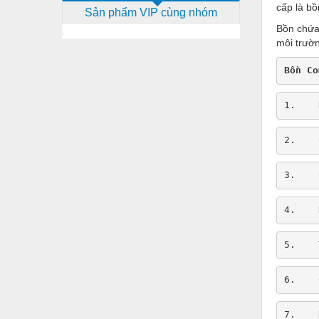
cấp là bồ
Sản phẩm VIP cùng nhóm
Dịch vụ - Thi công
Bồn chứa
Điện công nghiệp
môi trườ
Điện gia dụng
Bồn Co
Điện Lạnh
1.    
Đóng tàu Thiết bị
2.    
Đúc chính xác Thiết bị
Dụng cụ cầm tay
3.    
Dụng cụ cắt gọt
4.    
Dụng cụ điện
5.    
Dụng cụ đo
Gỗ - Trang thiết bị
6.    
Hàn cắt - Thiết bị
7.    