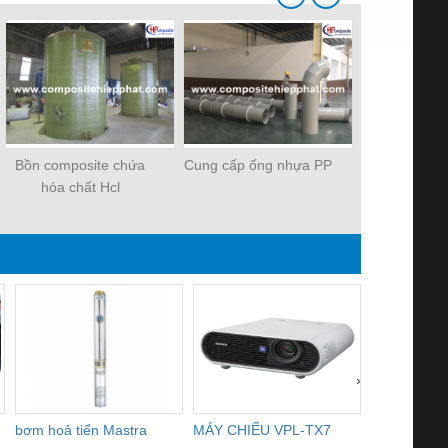
Bồn composite chứa
Cung cấp ống nhựa PP
Ống nhựa c
hóa chất Hcl
FR
›
bơm hoả tiển Mastra
MÁY CHIẾU VPL-TX7
BOM DINH