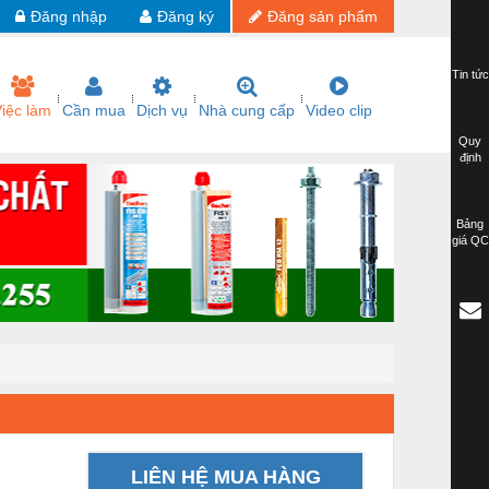
Đăng nhập
Đăng ký
Đăng sản phẩm
Tin tức
iệc làm
Cần mua
Dịch vụ
Nhà cung cấp
Video clip
Quy
định
Bảng
giá QC
LIÊN HỆ MUA HÀNG