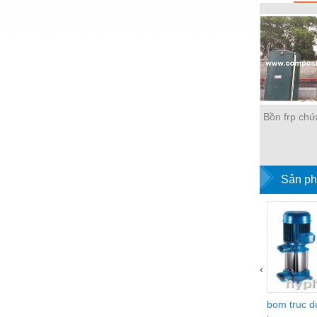
Thiết bị làm sạch
Thiết bị sơn - Sơn
Thiết bị nhà bếp
Thiết bị nhiệt
Thiêt bị PCCC
Bồn frp chứ
Thiết bị truyền động
Thiết bị văn phòng
Sản ph
Thiết bị viễn thông
Thủy lực-Thiết bị
Thủy sản - Trang thiết bị
Tự động hoá
‹
Van - Co các loại
bom truc 
Vật liệu mài mòn