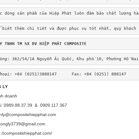
c dòng sản phẩm của Hiệp Phát luôn đảm bảo chất lượng hà
 biết thêm chi tiết và được phục vụ tốt nhất, quý khách 
Y TNHH TM SX DV HIỆP PHÁT 
COMPOSITE
òng
: 362/54/1A Nguyễn Ái Quốc, Khu phố 10, Phường Hố Nai
hoại
: +84 (0251)3888147      Fax: +84 (0251) 888147 
 LY
nh doanh
ại: 0989.88.37.39 & 0909.117.367
enly@compositehiepphat.com
ly3739@gmail.com
p://compositehiepphat.com/