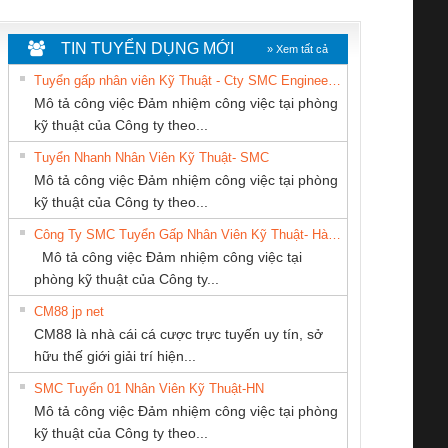
WHITE
TIN TUYỂN DỤNG MỚI
» Xem tất cả
Tuyển gấp nhân viên Kỹ Thuật - Cty SMC Engineering
Mô tả công việc Đảm nhiệm công việc tại phòng
kỹ thuật của Công ty theo...
Tuyển Nhanh Nhân Viên Kỹ Thuật- SMC
CÔNG TY TNHH
CÔNG TY TNHH
Tan Dong Cang
 Le An Toàn
Bộ giám sát chuỗi
Bộ giám sát dòng
Bộ ng
Mô tả công việc Đảm nhiệm công việc tại phòng
KỸ THUẬT KTECH
THIẾT BỊ CÔNG
company LTD
enix Contact
tấm pin
điện chuỗi
ray W
kỹ thuật của Công ty theo...
VIỆT NAM
NGHIỆP NIHON
6960 – PSR-
TRANSCLINIC 16I+
TRANSCLINIC 16I+
BAS 
Công Ty SMC Tuyển Gấp Nhân Viên Kỹ Thuật- Hà Nội
SETSUBI VIỆT
SCP-
1K5 L (2433950000)
(2008130000)
(28
Mô tả công việc Đảm nhiệm công việc tại
NAM
/FSP/2X1/1X2
phòng kỹ thuật của Công ty...
CM88 jp net
Cty TNHH TM QC
CÔNG TY CỔ
CÔNG TY CỔ
CM88 là nhà cái cá cược trực tuyến uy tín, sở
Ba Miền
PHẦN TỰ ĐỘNG
PHẦN DÂY VÀ
iám sát chuỗi
Bộ chỉnh lưu nguồn
Nẹp nhôm chống
Bộ c
hữu thế giới giải trí hiện...
TIẾN HƯNG
CÁP ĐIỆN
tấm pin
điện TRANSCLINIC
trơn Đà Nẵng
giám 
THƯỢNG ĐÌNH
SMC Tuyển 01 Nhân Viên Kỹ Thuật-HN
SCLINIC 16I+
BKE 1K5.4
Sola
Mô tả công việc Đảm nhiệm công việc tại phòng
 (2502520000)
(7791400879)2. Giá
TRAN
kỹ thuật của Công ty theo...
1K5.4