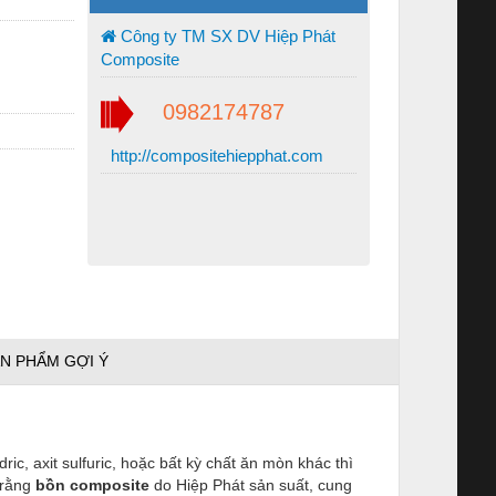
Công ty TM SX DV Hiệp Phát
Composite
0982174787
http://compositehiepphat.com
N PHẨM GỢI Ý
dric, axit sulfuric, hoặc bất kỳ chất ăn mòn khác thì
 rằng
bồn composite
do Hiệp Phát sản suất, cung