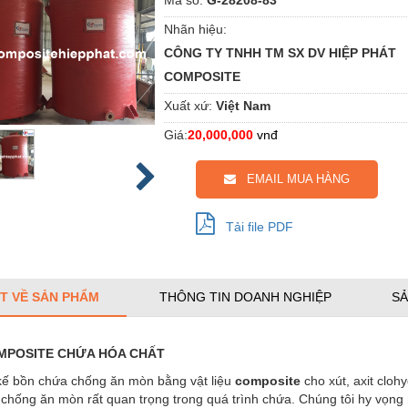
Nhãn hiệu:
CÔNG TY TNHH TM SX DV HIỆP PHÁT
COMPOSITE
Xuất xứ:
Việt Nam
Giá:
20,000,000
vnđ
EMAIL MUA HÀNG
Tải file PDF
ẾT VỀ SẢN PHẨM
THÔNG TIN DOANH NGHIỆP
SẢ
MPOSITE
CHỨA HÓA CHẤT
 kế bồn chứa chống ăn mòn bằng vật liệu
composite
cho xút, axit clohy
chống ăn mòn rất quan trọng trong quá trình chứa. Chúng tôi hy vọng