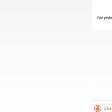
Nước-Vật tư thiết bị
Phốt cơ khí
Sản phẩm
Sắt, thép, inox các loại
Thí nghiệm-Trang thiết bị
Thiết bị chiếu sáng
Thiết bị chống sét
Thiết bị an ninh
Thiết bị công nghiệp
Thiết bị công trình
Thiết bị điện
Thiết bị giáo dục
Thiết bị khác
Sản 