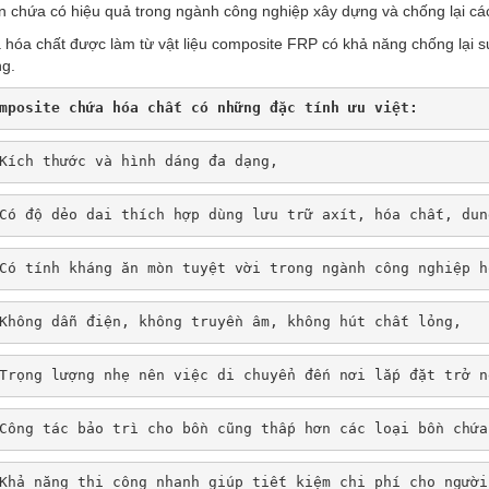
n chứa có hiệu quả trong ngành công nghiệp xây dựng và chống lại cá
 hóa chất được làm từ vật liệu composite FRP có khả năng chống lại s
ng.
mposite
 chứa hóa chất có những đặc tính ưu việt:
Kích thước và hình dáng đa dạng,
Có độ dẻo dai thích hợp dùng lưu trữ axít, hóa chất, dun
Có tính kháng ăn mòn tuyệt vời trong ngành công nghiệp h
Không dẫn điện, không truyền âm, không hút chất lỏng, 
Trọng lượng nhẹ nên việc di chuyển đến nơi lắp đặt trở n
Công tác bảo trì cho bồn cũng thấp hơn các loại bồn chứa
Khả năng thi công nhanh giúp tiết kiệm chi phí cho người