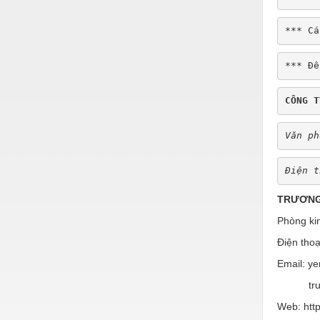
Hóa chất-Trang thiết bị
Kệ công nghiệp
*** Cá
Khí nén - Thiết bị
*** Để
Khuôn mẫu - Phụ tùng
CÔNG T
Lọc công nghiệp
Máy công cụ - Phụ tùng
Văn ph
Mỏ - Trang thiết bị
Điện t
Mô tơ - Hộp số
TRƯƠNG
Môi trường - Thiết bị
Phòng ki
Nâng hạ - Trang thiết bị
Điện tho
Nội - Ngoại thất - văn phòng
Email: y
truong
Nồi hơi - Trang thiết bị
Web: htt
Nông nghiệp - Thiết bị