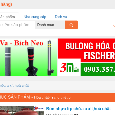
 hàng)
Sản phẩm
Nhà cung cấp
Dịch vụ
Danh mục
V
hứa a xít,hoá chất
MỤC SẢN PHẨM
»
Hóa chất-Trang thiết bị
Bồn nhựa frp chứa a xít,hoá chất
Mã số:
G-28208-83