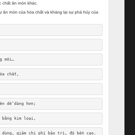
c chất ăn mòn khác.
ự ăn mòn của hóa chất và kháng lại sự phá hủy của
g môi… 
óa chất, 
ên dễ dàng hơn; 
 bằng kim loại, 
 dùng, giảm chi phí bảo trì, độ bền cao.