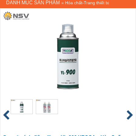
DANH MỤC SẢN PHẨM
»
Hóa chất-Trang thiết bị