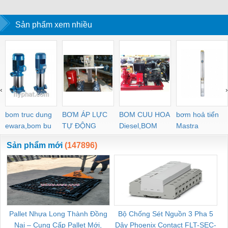
Sản phẩm xem nhiều
‹
›
bom truc dung
BƠM ÁP LỰC
BOM CUU HOA
bơm hoả tiển
ewara,bom bu
TỰ ĐỘNG
Diesel,BOM
Mastra
ewara
CHUA CHAY
Sản phẩm mới
(147896)
Pallet Nhựa Long Thành Đồng
Bộ Chống Sét Nguồn 3 Pha 5
Nai – Cung Cấp Pallet Mới,
Dây Phoenix Contact FLT-SEC-
C