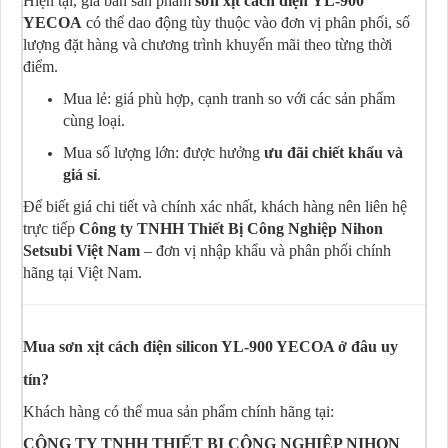
Hiện tại, giá bán sản phẩm
sơn xịt cách điện YL-900
YECOA
có thể dao động tùy thuộc vào đơn vị phân phối, số
lượng đặt hàng và chương trình khuyến mãi theo từng thời
điểm.
Mua lẻ: giá phù hợp, cạnh tranh so với các sản phẩm
cùng loại.
Mua số lượng lớn: được hưởng
ưu đãi chiết khấu và
giá sỉ
.
Để biết giá chi tiết và chính xác nhất, khách hàng nên liên hệ
trực tiếp
Công ty TNHH Thiết Bị Công Nghiệp Nihon
Setsubi Việt Nam
– đơn vị nhập khẩu và phân phối chính
hãng tại Việt Nam.
Mua sơn xịt cách điện silicon YL-900 YECOA ở đâu uy
tín?
Khách hàng có thể mua sản phẩm chính hãng tại:
CÔNG TY TNHH THIẾT BỊ CÔNG NGHIỆP NIHON