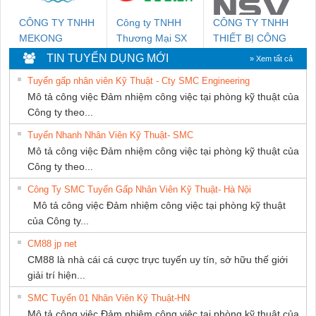
CÔNG TY TNHH
Công ty TNHH
CÔNG TY TNHH
MEKONG
Thương Mại SX
THIẾT BỊ CÔNG
MARINE SUPPLY
Ba Miền
NGHIỆP NIHON
TIN TUYỂN DỤNG MỚI
» Xem tất cả
SETSUBI VIỆT
Tuyển gấp nhân viên Kỹ Thuật - Cty SMC Engineering
NAM
Mô tả công việc Đảm nhiệm công việc tại phòng kỹ thuật của
Công ty theo...
Tuyển Nhanh Nhân Viên Kỹ Thuật- SMC
Mô tả công việc Đảm nhiệm công việc tại phòng kỹ thuật của
Công ty theo...
Công Ty SMC Tuyển Gấp Nhân Viên Kỹ Thuật- Hà Nội
Mô tả công việc Đảm nhiệm công việc tại phòng kỹ thuật
của Công ty...
CM88 jp net
CM88 là nhà cái cá cược trực tuyến uy tín, sở hữu thế giới
giải trí hiện...
SMC Tuyển 01 Nhân Viên Kỹ Thuật-HN
Mô tả công việc Đảm nhiệm công việc tại phòng kỹ thuật của