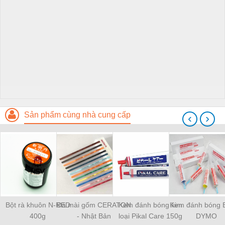
Sản phẩm cùng nhà cung cấp
‹
›
Bột rà khuôn N-RED
Đá mài gốm CERATON
Kem đánh bóng kim
Kem đánh bóng 
400g
- Nhật Bản
loại Pikal Care 150g
DYMO