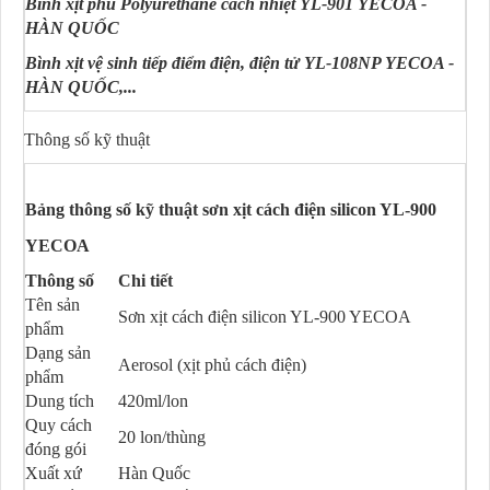
Bình xịt phủ Polyurethane cách nhiệt YL-901 YECOA -
HÀN QUỐC
Bình xịt vệ sinh tiếp điểm điện, điện tử YL-108NP YECOA -
HÀN QUỐC,...
Thông số kỹ thuật
Bảng thông số kỹ thuật sơn xịt cách điện silicon YL-900
YECOA
Thông số
Chi tiết
Tên sản
Sơn xịt cách điện silicon YL-900 YECOA
phẩm
Dạng sản
Aerosol (xịt phủ cách điện)
phẩm
Dung tích
420ml/lon
Quy cách
20 lon/thùng
đóng gói
Xuất xứ
Hàn Quốc