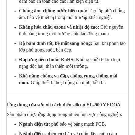
đảm bảo an toàn cho các linh kiện điện tử.
Chống ẩm, chống nước hiệu quả:
Tạo lớp phủ chống
ẩm, bảo vệ thiết bị trong môi trường khắc nghiệt.
Kháng hóa chất, ozone và nhiệt độ cao:
Giữ nguyên
tính năng trong môi trường chịu tác động mạnh.
Độ bám dính tốt, bề mặt sáng bóng:
Sau khi phun tạo
lớp phủ trong suốt, bền đẹp.
Đáp ứng tiêu chuẩn RoHS:
Không chứa 6 kim loại
nặng độc hại, thân thiện môi trường.
Khả năng chống va đập, chống rung, chống mài
mòn:
Giúp thiết bị hoạt động ổn định, bền bỉ.
Ứng dụng của sơn xịt cách điện silicon YL-900 YECOA
Sản phẩm được ứng dụng trong nhiều lĩnh vực công nghiệp:
Ngành điện tử:
phủ bảo vệ bảng mạch PCB.
Ngành điện – điện cơ:
bảo vệ cuộn dây, cuộn cảm,