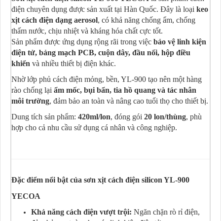
điện chuyên dụng được sản xuất tại Hàn Quốc. Đây là loại
keo
xịt cách điện dạng aerosol
, có khả năng chống ẩm, chống
thấm nước, chịu nhiệt và kháng hóa chất cực tốt.
Sản phẩm được ứng dụng rộng rãi trong việc
bảo vệ linh kiện
điện tử, bảng mạch PCB, cuộn dây, đầu nối, hộp điều
khiển
và nhiều thiết bị điện khác.
Nhờ lớp phủ cách điện mỏng, bền, YL-900 tạo nên một hàng
rào chống lại
ẩm mốc, bụi bẩn, tia hồ quang và tác nhân
môi trường
, đảm bảo an toàn và nâng cao tuổi thọ cho thiết bị.
Dung tích sản phẩm:
420ml/lon
, đóng gói
20 lon/thùng
, phù
hợp cho cả nhu cầu sử dụng cá nhân và công nghiệp.
Đặc điểm nổi bật của sơn xịt cách điện silicon YL-900
YECOA
Khả năng cách điện vượt trội:
Ngăn chặn rò rỉ điện,