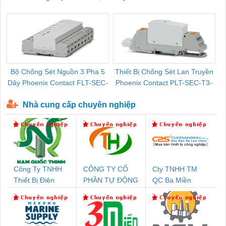
Pallet Cũ Giá Tốt
P-T1-3S-264/50-FM - 2909589
Bộ Chống Sét Nguồn 3 Pha 5
Thiết Bị Chống Sét Lan Truyền
B
Dây Phoenix Contact FLT-SEC-
Phoenix Contact PLT-SEC-T3-
P-T1-3S-440/35-FM - 2908264
230-FM-PT - 2907928
Nhà cung cấp chuyên nghiệp
Công Ty TNHH
CÔNG TY CỔ
Cty TNHH TM
Thiết Bị Điện
PHẦN TỰ ĐỘNG
QC Ba Miền
Nam Quốc Thịnh
TIẾN HƯNG