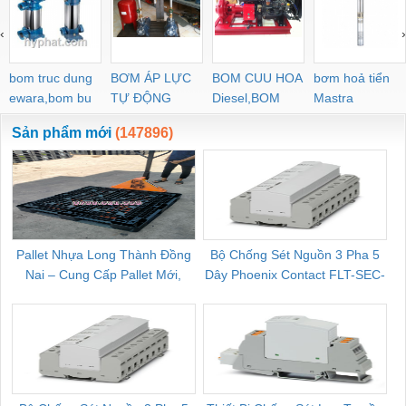
‹
›
bom truc dung
BƠM ÁP LỰC
BOM CUU HOA
bơm hoả tiển
ewara,bom bu
TỰ ĐỘNG
Diesel,BOM
Mastra
ewara
CHUA CHAY
Sản phẩm mới
(147896)
Pallet Nhựa Long Thành Đồng
Bộ Chống Sét Nguồn 3 Pha 5
Nai – Cung Cấp Pallet Mới,
Dây Phoenix Contact FLT-SEC-
C
Pallet Cũ Giá Tốt
P-T1-3S-264/50-FM - 2909589