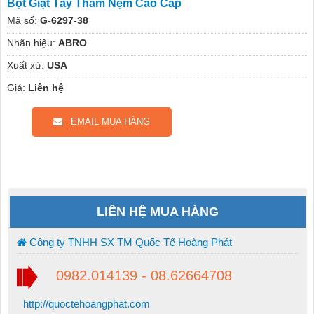
Bọt Giặt Tẩy Thảm Nệm Cao Cấp
Mã số:
G-6297-38
Nhãn hiệu:
ABRO
Xuất xứ:
USA
Giá:
Liên hệ
EMAIL MUA HÀNG
LIÊN HỆ MUA HÀNG
Công ty TNHH SX TM Quốc Tế Hoàng Phát
0982.014139 - 08.62664708
http://quoctehoangphat.com