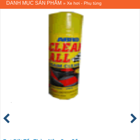
DANH MỤC SẢN PHẨM
»
Xe hơi - Phụ tùng