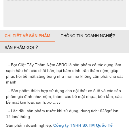
CHI TIẾT VỀ SẢN PHẨM
THÔNG TIN DOANH NGHIỆP
SẢN PHẨM GỢI Ý
- Bọt Giặt Tẩy Thảm Nệm ABRO là sản phẩm có tác dụng làm
sạch hầu hết các chất bẩn, bụi bám dính trân thảm nệm, giúp
phục hồi bề mặt sáng bóng như mới mà không cần phải chà sát
mạnh.
- Sản phẩm thích hợp sử dụng cho nội thất xe ô tô và các sản
phẩm gia đình như: nệm, thảm, các bề mặt nhựa, bồn tắm, các
bề mặt kim loại, sành, xứ ...vv
- Lắc đều sản phẩm trước khi sử dụng, dung tích: 623gr/ lon;
12 lon/ thùng.
Sản phẩm doanh nghiệp:
Công ty TNHH SX TM Quốc Tế