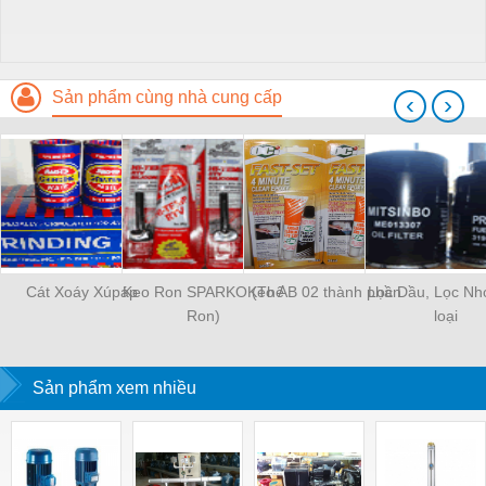
Sản phẩm cùng nhà cung cấp
‹
›
Cát Xoáy Xúpáp
Keo Ron SPARKO (Thế
Keo AB 02 thành phần
Lọc Dầu, Lọc Nh
Ron)
loại
Sản phẩm xem nhiều