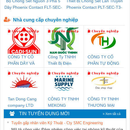
Bộ Chống Sét Nguồn 3 Pha 5
Thiết Bị Chống Sét Lan Truyền
B
Dây Phoenix Contact FLT-SEC-
Phoenix Contact PLT-SEC-T3-
P-T1-3S-440/35-FM - 2908264
230-FM-PT - 2907928
Nhà cung cấp chuyên nghiệp
CÔNG TY CỔ
Công Ty TNHH
CÔNG TY CỔ
PHẦN DÂY VÀ
Thiết Bị Điện
PHẦN TỰ ĐỘNG
CÁP ĐIỆN
Nam Quốc Thịnh
TIẾN HƯNG
THƯỢNG ĐÌNH
Tan Dong Cang
CÔNG TY TNHH
CÔNG TY TNHH
company LTD
MEKONG
THƯƠNG MẠI
MARINE
THIÊN ÂN VIỆT
TIN TUYỂN DỤNG MỚI
» Xem tất cả
SUPPLY
NAM
Tuyển gấp nhân viên Kỹ Thuật - Cty SMC Engineering
Mô tả công việc Đảm nhiệm công việc tại phòng kỹ thuật của