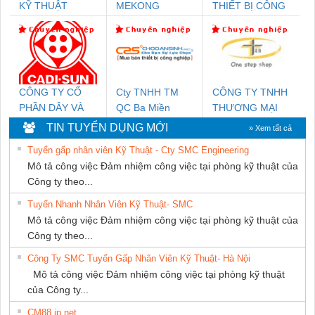
KỸ THUẬT
MEKONG
THIẾT BỊ CÔNG
KTECH VIỆT
MARINE
NGHIỆP NIHON
NAM
SUPPLY
SETSUBI VIỆT
NAM
CÔNG TY CỔ
Cty TNHH TM
CÔNG TY TNHH
PHẦN DÂY VÀ
QC Ba Miền
THƯƠNG MẠI
CÁP ĐIỆN
THIÊN ÂN VIỆT
TIN TUYỂN DỤNG MỚI
» Xem tất cả
THƯỢNG ĐÌNH
NAM
Tuyển gấp nhân viên Kỹ Thuật - Cty SMC Engineering
Mô tả công việc Đảm nhiệm công việc tại phòng kỹ thuật của
Công ty theo...
Tuyển Nhanh Nhân Viên Kỹ Thuật- SMC
Mô tả công việc Đảm nhiệm công việc tại phòng kỹ thuật của
Công ty theo...
Công Ty SMC Tuyển Gấp Nhân Viên Kỹ Thuật- Hà Nội
Mô tả công việc Đảm nhiệm công việc tại phòng kỹ thuật
của Công ty...
CM88 jp net