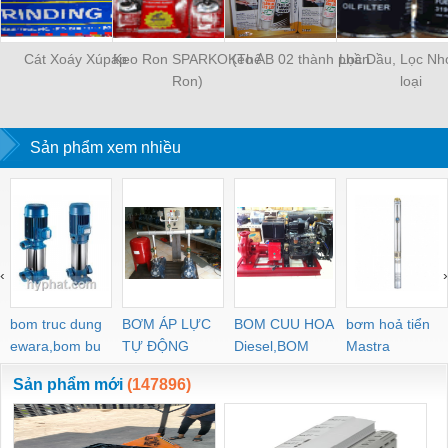
Cát Xoáy Xúpáp
Keo Ron SPARKO (Thế
Keo AB 02 thành phần
Lọc Dầu, Lọc Nh
Ron)
loại
Sản phẩm xem nhiều
‹
›
bom truc dung
BƠM ÁP LỰC
BOM CUU HOA
bơm hoả tiển
ewara,bom bu
TỰ ĐỘNG
Diesel,BOM
Mastra
ewara
CHUA CHAY
Sản phẩm mới
(147896)