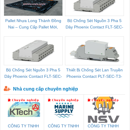
Pallet Nhựa Long Thành Đồng
Bộ Chống Sét Nguồn 3 Pha 5
Nai – Cung Cấp Pallet Mới,
Dây Phoenix Contact FLT-SEC-
C
Pallet Cũ Giá Tốt
P-T1-3S-264/50-FM - 2909589
Bộ Chống Sét Nguồn 3 Pha 5
Thiết Bị Chống Sét Lan Truyền
B
Dây Phoenix Contact FLT-SEC-
Phoenix Contact PLT-SEC-T3-
P-T1-3S-440/35-FM - 2908264
230-FM-PT - 2907928
Nhà cung cấp chuyên nghiệp
CÔNG TY TNHH
CÔNG TY TNHH
CÔNG TY TNHH