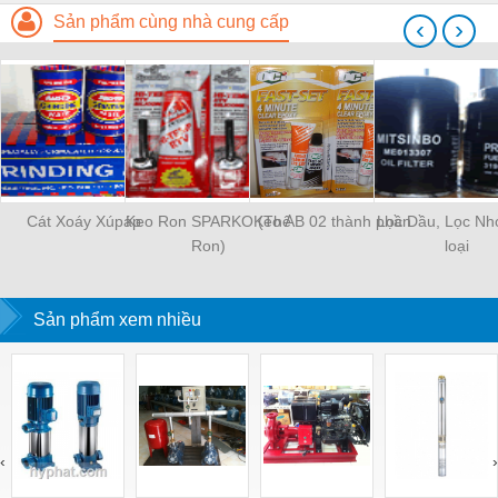
Sản phẩm cùng nhà cung cấp
‹
›
Cát Xoáy Xúpáp
Keo Ron SPARKO (Thế
Keo AB 02 thành phần
Lọc Dầu, Lọc Nh
Ron)
loại
Sản phẩm xem nhiều
‹
›