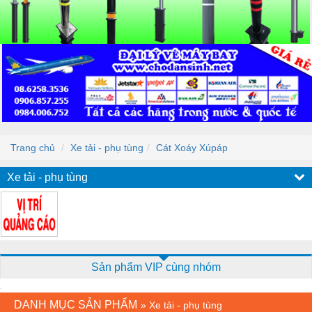
Trang chủ
Xe tải - phụ tùng
Cát Xoáy Xúpáp
Xe tải - phụ tùng
Sản phẩm VIP cùng nhóm
DANH MỤC SẢN PHẨM
»
Xe tải - phụ tùng