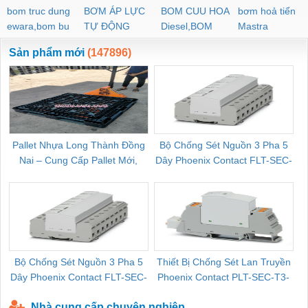
bom truc dung
BƠM ÁP LỰC
BOM CUU HOA
bơm hoả tiển
ewara,bom bu
TỰ ĐỘNG
Diesel,BOM
Mastra
ewara
CHUA CHAY
Sản phẩm mới
(147896)
Pallet Nhựa Long Thành Đồng
Bộ Chống Sét Nguồn 3 Pha 5
Nai – Cung Cấp Pallet Mới,
Dây Phoenix Contact FLT-SEC-
C
Pallet Cũ Giá Tốt
P-T1-3S-264/50-FM - 2909589
Bộ Chống Sét Nguồn 3 Pha 5
Thiết Bị Chống Sét Lan Truyền
B
Dây Phoenix Contact FLT-SEC-
Phoenix Contact PLT-SEC-T3-
P-T1-3S-440/35-FM - 2908264
230-FM-PT - 2907928
Nhà cung cấp chuyên nghiệp