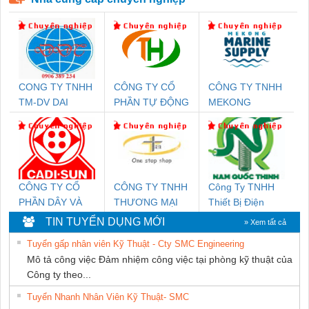
CONG TY TNHH
CÔNG TY CỔ
CÔNG TY TNHH
TM-DV DAI
PHẦN TỰ ĐỘNG
MEKONG
DONG THANH
TIẾN HƯNG
MARINE
SUPPLY
CÔNG TY CỔ
CÔNG TY TNHH
Công Ty TNHH
PHẦN DÂY VÀ
THƯƠNG MẠI
Thiết Bị Điện
CÁP ĐIỆN
THIÊN ÂN VIỆT
Nam Quốc Thịnh
TIN TUYỂN DỤNG MỚI
» Xem tất cả
THƯỢNG ĐÌNH
NAM
Tuyển gấp nhân viên Kỹ Thuật - Cty SMC Engineering
Mô tả công việc Đảm nhiệm công việc tại phòng kỹ thuật của
Công ty theo...
Tuyển Nhanh Nhân Viên Kỹ Thuật- SMC