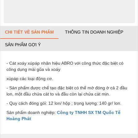
CHI TIẾT VỀ SẢN PHẨM
THÔNG TIN DOANH NGHIỆP
SẢN PHẨM GỢI Ý
- Cát xoáy xúpáp nhãn hiệu ABRO với công thức đặc biệt có
công dụng mài gũa và xoáy
xúpáp các loại động cơ.
- Sản phẩm được chế tạo đặc biệt có thể mở đóng ở cả 2 đầu
lon, một đầu chứa cát to và đầu còn lại chứa cát mịn.
- Quy cách đóng gói: 12 lon/ hộp ; trọng lượng: 140 gr/ lon.
Sản phẩm doanh nghiệp:
Công ty TNHH SX TM Quốc Tế
Hoàng Phát