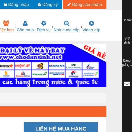
Đăng nhập
Đăng ký
Đăng sản phẩm
Tin tức
iệc làm
Cần mua
Dịch vụ
Nhà cung cấp
Video clip
Quy
định
Bảng
giá QC
LIÊN HỆ MUA HÀNG