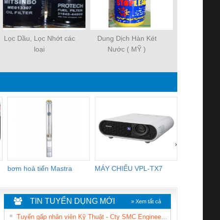
Lọc Dầu, Lọc Nhớt các
Dung Dịch Hàn Két
Keo Ron (T
loại
Nước ( MỸ )
›
bơm hoả tiển Mastra
MÁY CHIẾU VPL-TX7
BOM DINH
WHITE
TIN TUYỂN DỤNG MỚI
» Xem tất cả
Tuyển gấp nhân viên Kỹ Thuật - Cty SMC Engineering