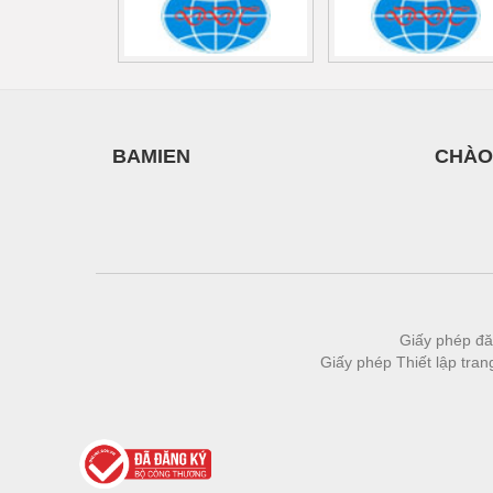
Thiết bị làm sạch
Thiết bị sơn - Sơn
Thiết bị nhà bếp
Thiết bị nhiệt
BAMIEN
CHÀO
Thiêt bị PCCC
Thiết bị truyền động
Thiết bị văn phòng
Thiết bị viễn thông
Thủy lực-Thiết bị
Giấy phép đă
Giấy phép Thiết lập tra
Thủy sản - Trang thiết bị
Tự động hoá
Van - Co các loại
Vật liệu mài mòn