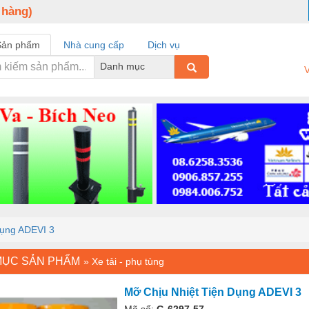
 hàng)
Sản phẩm
Nhà cung cấp
Dịch vụ
Danh mục
V
Dụng ADEVI 3
MỤC SẢN PHẨM
»
Xe tải - phụ tùng
Mỡ Chịu Nhiệt Tiện Dụng ADEVI 3
Mã số:
G-6297-57