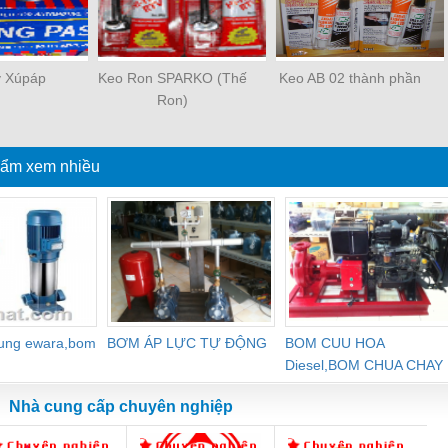
y Xúpáp
Keo Ron SPARKO (Thế
Keo AB 02 thành phần
Ron)
ẩm xem nhiều
dung ewara,bom
BƠM ÁP LỰC TỰ ĐỘNG
BOM CUU HOA
Diesel,BOM CHUA CHAY
Nhà cung cấp chuyên nghiệp