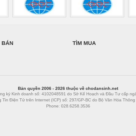
 BÁN
TÌM MUA
Bản quyền 2006 - 2026 thuộc về chodansinh.net
ng ký Kinh doanh số: 4102048591 do Sở Kế Hoạch và Đầu Tư cấp ng
ng Tin Điện Tử trên Internet (ICP) số: 297/GP-BC do Bộ Văn Hóa Thông
Phone: 028.6258.3536
Phòng trọ
|
https://bdsgroup.vn
https://kqxs123.com