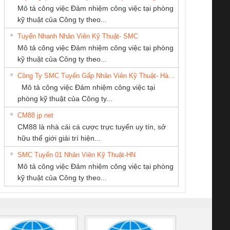
Mô tả công việc Đảm nhiệm công việc tại phòng
kỹ thuật của Công ty theo...
Tuyển Nhanh Nhân Viên Kỹ Thuật- SMC
Tan Dong Cang
CONG TY TNHH
CÔNG TY TNHH
 Le An Toàn
Bộ giám sát chuỗi
Bộ giám sát dòng
Bộ ng
Mô tả công việc Đảm nhiệm công việc tại phòng
company LTD
TM-DV DAI DONG
THƯƠNG MẠI
enix Contact
tấm pin
điện chuỗi
ray W
kỹ thuật của Công ty theo...
THANH
THIÊN ÂN VIỆT
6960 – PSR-
TRANSCLINIC 16I+
TRANSCLINIC 16I+
BAS 
Công Ty SMC Tuyển Gấp Nhân Viên Kỹ Thuật- Hà Nội
NAM
SCP-
1K5 L (2433950000)
(2008130000)
(28
Mô tả công việc Đảm nhiệm công việc tại
/FSP/2X1/1X2
phòng kỹ thuật của Công ty...
CM88 jp net
CÔNG TY TNHH
Công Ty TNHH
Công ty TNHH
CM88 là nhà cái cá cược trực tuyến uy tín, sở
MEKONG MARINE
Thiết Bị Điện Nam
Thương Mại SX
iám sát chuỗi
Bộ chỉnh lưu nguồn
Nẹp nhôm chống
Bộ c
hữu thế giới giải trí hiện...
SUPPLY
Quốc Thịnh
Ba Miền
tấm pin
điện TRANSCLINIC
trơn Đà Nẵng
giám 
SMC Tuyển 01 Nhân Viên Kỹ Thuật-HN
SCLINIC 16I+
BKE 1K5.4
Sola
Mô tả công việc Đảm nhiệm công việc tại phòng
 (2502520000)
(7791400879)2. Giá
TRAN
kỹ thuật của Công ty theo...
1K5.4