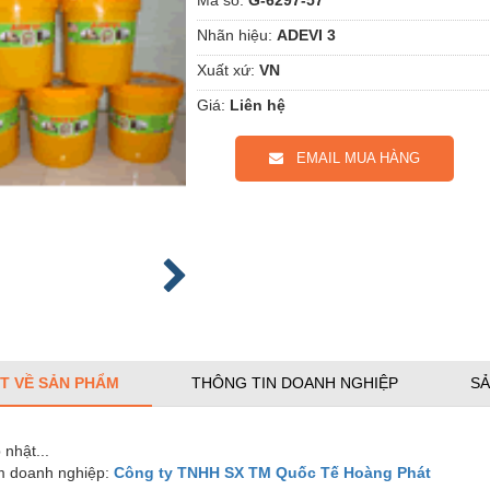
Nhãn hiệu:
ADEVI 3
Xuất xứ:
VN
Giá:
Liên hệ
EMAIL MUA HÀNG
ẾT VỀ SẢN PHẨM
THÔNG TIN DOANH NGHIỆP
SẢ
nhật...
 doanh nghiệp:
Công ty TNHH SX TM Quốc Tế Hoàng Phát