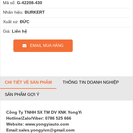
Mã số:
G-42208-430
Nhãn hiệu:
BURKERT
Xuất xứ:
ĐỨC
Giá:
Liên hệ
EMAIL MUA HÀNG
CHI TIẾT VỀ SẢN PHẨM
THÔNG TIN DOANH NGHIỆP
SẢN PHẨM GỢI Ý
Công Ty TNHH SX TM DV XNK YongYi
Hotline/Zalo/Viber: 0786 525 666
Website: www.yongyiauto.com
Email:sales.yongyivn@gmail.com