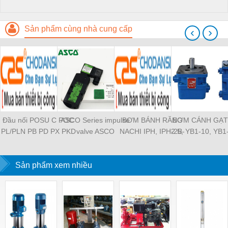
Sản phẩm cùng nhà cung cấp
‹
›
Đầu nối POSU C POC
ASCO Series impulse
BƠM BÁNH RĂNG
BƠM CÁNH GẠT
PL/PLN PB PD PX PKD
valve ASCO
NACHI IPH, IPH-2B-
2.5, YB1-10, YB1
PH PH2 PH3 PCF PLL
SCG353A043 ASCO
6.5-11, IPH-5B-40-21,
YB1-40/12.5, 
PLF PMF PTL SL SS
SCG353A044 ASCO
IPH-2A-5-11, IPH-5A-
100/16 YB1-40
SCA SAFS SASF HVFS
Sản phẩm xem nhiều
SCG353A047 ASCO
50, IPH-3A-13-LT-20,
YB1-16/12 YB1-
HVSF PU PV PE PY
SCG353A050 ASCO
IPH-5B-50-LT-11, IPH-
YB1-40/12 YB1-
PM PLM PZA PK PA
SCG353A051 ASCO
4A-32-LT-20, IPH-6B-
HVFF PLJ PYJ PP PG
SXE353.060
100-L-11, IPH-5A-40-
PEG PW PGJ PPGJ
11
PYJW SL-C PC-C