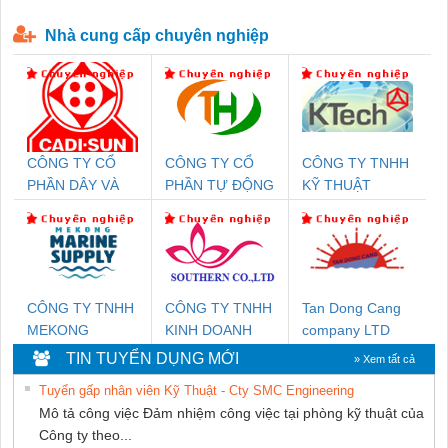
P-T1-3S-440/35-FM - 2908264
230-FM-PT - 2907928
Nhà cung cấp chuyên nghiệp
CÔNG TY CỔ
CÔNG TY CỔ
CÔNG TY TNHH
PHẦN DÂY VÀ
PHẦN TỰ ĐỘNG
KỸ THUẬT
CÁP ĐIỆN
TIẾN HƯNG
KTECH VIỆT
THƯỢNG ĐÌNH
NAM
CÔNG TY TNHH
CÔNG TY TNHH
Tan Dong Cang
MEKONG
KINH DOANH
company LTD
MARINE SUPPLY
DỊCH VỤ XNK
TIN TUYỂN DỤNG MỚI
» Xem tất cả
PHƯƠNG NAM
Tuyển gấp nhân viên Kỹ Thuật - Cty SMC Engineering
Mô tả công việc Đảm nhiệm công việc tại phòng kỹ thuật của
Công ty theo...