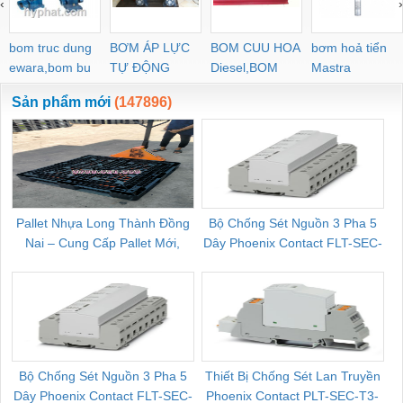
‹
›
POC-C PL-C
bom truc dung
BƠM ÁP LỰC
BOM CUU HOA
bơm hoả tiển
ewara,bom bu
TỰ ĐỘNG
Diesel,BOM
Mastra
ewara
CHUA CHAY
Sản phẩm mới
(147896)
Pallet Nhựa Long Thành Đồng
Bộ Chống Sét Nguồn 3 Pha 5
Nai – Cung Cấp Pallet Mới,
Dây Phoenix Contact FLT-SEC-
C
Pallet Cũ Giá Tốt
P-T1-3S-264/50-FM - 2909589
Bộ Chống Sét Nguồn 3 Pha 5
Thiết Bị Chống Sét Lan Truyền
B
Dây Phoenix Contact FLT-SEC-
Phoenix Contact PLT-SEC-T3-