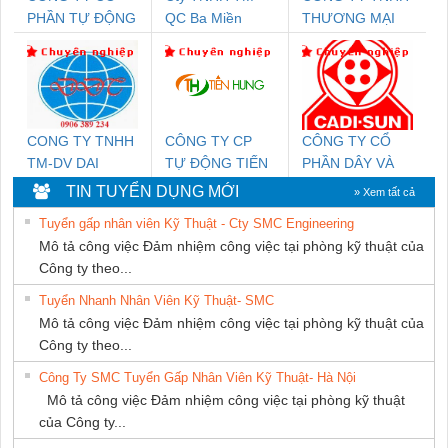
PHẦN TỰ ĐỘNG
QC Ba Miền
THƯƠNG MẠI
TIẾN HƯNG
THIÊN ÂN VIỆT
NAM
CONG TY TNHH
CÔNG TY CP
CÔNG TY CỔ
TM-DV DAI
TỰ ĐỘNG TIẾN
PHẦN DÂY VÀ
DONG THANH
HƯNG
CÁP ĐIỆN
TIN TUYỂN DỤNG MỚI
» Xem tất cả
THƯỢNG ĐÌNH
Tuyển gấp nhân viên Kỹ Thuật - Cty SMC Engineering
Mô tả công việc Đảm nhiệm công việc tại phòng kỹ thuật của
Công ty theo...
Tuyển Nhanh Nhân Viên Kỹ Thuật- SMC
Mô tả công việc Đảm nhiệm công việc tại phòng kỹ thuật của
Công ty theo...
Công Ty SMC Tuyển Gấp Nhân Viên Kỹ Thuật- Hà Nội
Mô tả công việc Đảm nhiệm công việc tại phòng kỹ thuật
của Công ty...