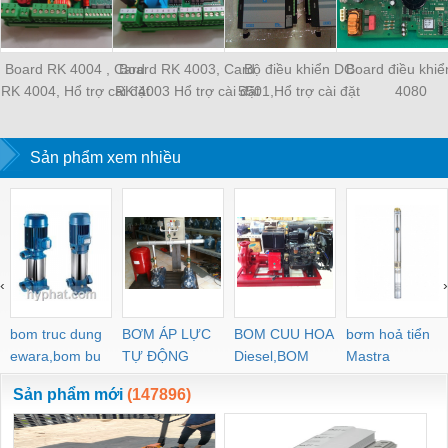
Board RK 4004 , Card
Board RK 4003, Card
Bộ điều khiển DC
Board điều khi
RK 4004, Hổ trợ cài đặt
RK 4003 Hổ trợ cài đặt
5501,Hổ trợ cài đặt
4080
chương trình
chương trình
chương trình
Sản phẩm xem nhiều
‹
›
bom truc dung
BƠM ÁP LỰC
BOM CUU HOA
bơm hoả tiển
ewara,bom bu
TỰ ĐỘNG
Diesel,BOM
Mastra
ewara
CHUA CHAY
Sản phẩm mới
(147896)