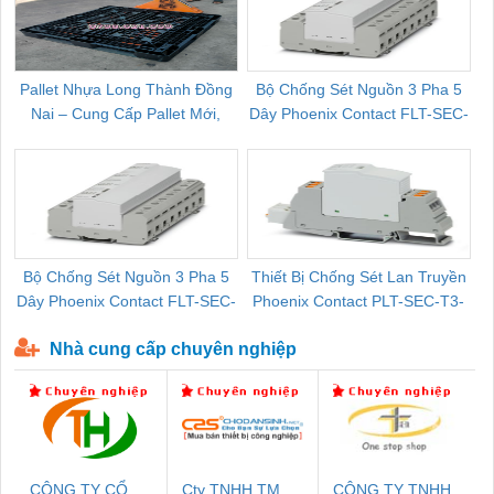
Pallet Nhựa Long Thành Đồng
Bộ Chống Sét Nguồn 3 Pha 5
Nai – Cung Cấp Pallet Mới,
Dây Phoenix Contact FLT-SEC-
C
Pallet Cũ Giá Tốt
P-T1-3S-264/50-FM - 2909589
Bộ Chống Sét Nguồn 3 Pha 5
Thiết Bị Chống Sét Lan Truyền
B
Dây Phoenix Contact FLT-SEC-
Phoenix Contact PLT-SEC-T3-
P-T1-3S-440/35-FM - 2908264
230-FM-PT - 2907928
Nhà cung cấp chuyên nghiệp
CÔNG TY CỔ
Cty TNHH TM
CÔNG TY TNHH