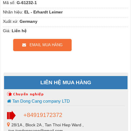
Mã số:
G-61232-1
Nhãn hiệu:
EL - Erhardt Leimer
Xuất xứ:
Germany
Giá:
Liên hệ
EMAIL MUA HÀNG
LIÊN HỆ MUA HÀNG
Tan Dong Cang company LTD
+84919172372
28/1A , Block 2A , Tan Thoi Hiep Ward ,
tan.tandongcang@gmail.com