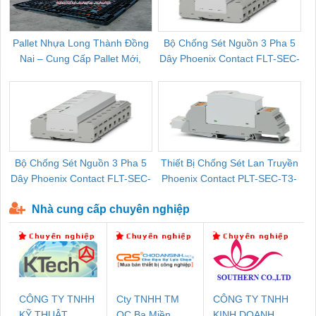
Pallet Nhựa Long Thành Đồng
Bộ Chống Sét Nguồn 3 Pha 5
Nai – Cung Cấp Pallet Mới,
Dây Phoenix Contact FLT-SEC-
C
Pallet Cũ Giá Tốt
P-T1-3S-264/50-FM - 2909589
Bộ Chống Sét Nguồn 3 Pha 5
Thiết Bị Chống Sét Lan Truyền
B
Dây Phoenix Contact FLT-SEC-
Phoenix Contact PLT-SEC-T3-
P-T1-3S-440/35-FM - 2908264
230-FM-PT - 2907928
Nhà cung cấp chuyên nghiệp
CÔNG TY TNHH
Cty TNHH TM
CÔNG TY TNHH
KỸ THUẬT
QC Ba Miền
KINH DOANH