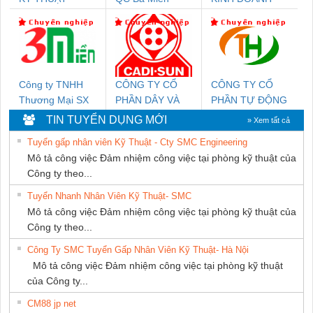
KTECH VIỆT
DỊCH VỤ XNK
NAM
PHƯƠNG NAM
Công ty TNHH
CÔNG TY CỔ
CÔNG TY CỔ
Thương Mại SX
PHẦN DÂY VÀ
PHẦN TỰ ĐỘNG
Ba Miền
CÁP ĐIỆN
TIẾN HƯNG
TIN TUYỂN DỤNG MỚI
» Xem tất cả
THƯỢNG ĐÌNH
Tuyển gấp nhân viên Kỹ Thuật - Cty SMC Engineering
Mô tả công việc Đảm nhiệm công việc tại phòng kỹ thuật của
Công ty theo...
Tuyển Nhanh Nhân Viên Kỹ Thuật- SMC
Mô tả công việc Đảm nhiệm công việc tại phòng kỹ thuật của
Công ty theo...
Công Ty SMC Tuyển Gấp Nhân Viên Kỹ Thuật- Hà Nội
Mô tả công việc Đảm nhiệm công việc tại phòng kỹ thuật
của Công ty...
CM88 jp net