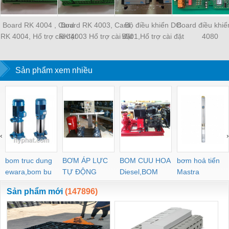
Board RK 4004 , Card
Board RK 4003, Card
Bộ điều khiển DC
Board điều khi
RK 4004, Hổ trợ cài đặt
RK 4003 Hổ trợ cài đặt
5501,Hổ trợ cài đặt
4080
chương trình
chương trình
chương trình
Sản phẩm xem nhiều
‹
›
bom truc dung
BƠM ÁP LỰC
BOM CUU HOA
bơm hoả tiển
ewara,bom bu
TỰ ĐỘNG
Diesel,BOM
Mastra
ewara
CHUA CHAY
Sản phẩm mới
(147896)