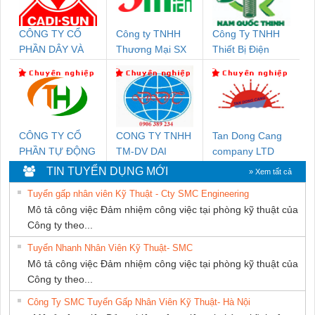
CÔNG TY CỔ
Công ty TNHH
Công Ty TNHH
PHẦN DÂY VÀ
Thương Mại SX
Thiết Bị Điện
CÁP ĐIỆN
Ba Miền
Nam Quốc Thịnh
THƯỢNG ĐÌNH
CÔNG TY CỔ
CONG TY TNHH
Tan Dong Cang
PHẦN TỰ ĐỘNG
TM-DV DAI
company LTD
TIẾN HƯNG
DONG THANH
TIN TUYỂN DỤNG MỚI
» Xem tất cả
Tuyển gấp nhân viên Kỹ Thuật - Cty SMC Engineering
Mô tả công việc Đảm nhiệm công việc tại phòng kỹ thuật của
Công ty theo...
Tuyển Nhanh Nhân Viên Kỹ Thuật- SMC
Mô tả công việc Đảm nhiệm công việc tại phòng kỹ thuật của
Công ty theo...
Công Ty SMC Tuyển Gấp Nhân Viên Kỹ Thuật- Hà Nội