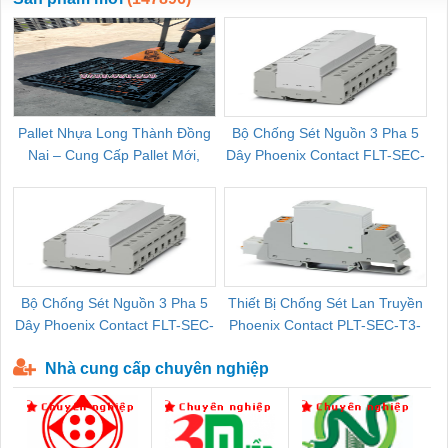
Pallet Nhựa Long Thành Đồng
Bộ Chống Sét Nguồn 3 Pha 5
Nai – Cung Cấp Pallet Mới,
Dây Phoenix Contact FLT-SEC-
C
Pallet Cũ Giá Tốt
P-T1-3S-264/50-FM - 2909589
Bộ Chống Sét Nguồn 3 Pha 5
Thiết Bị Chống Sét Lan Truyền
B
Dây Phoenix Contact FLT-SEC-
Phoenix Contact PLT-SEC-T3-
P-T1-3S-440/35-FM - 2908264
230-FM-PT - 2907928
Nhà cung cấp chuyên nghiệp