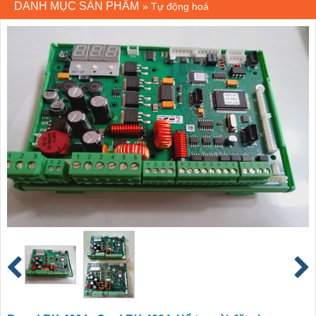
DANH MỤC SẢN PHẨM
»
Tự động hoá