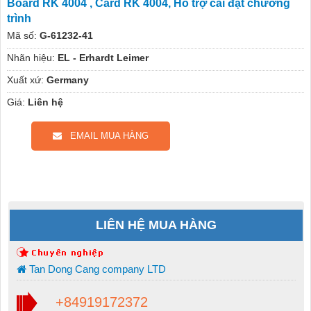
Board RK 4004 , Card RK 4004, Hổ trợ cài đặt chương
trình
Mã số:
G-61232-41
Nhãn hiệu:
EL - Erhardt Leimer
Xuất xứ:
Germany
Giá:
Liên hệ
EMAIL MUA HÀNG
LIÊN HỆ MUA HÀNG
Tan Dong Cang company LTD
+84919172372