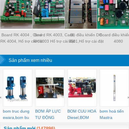
Board RK 4004 , Card
Board RK 4003, Card
Bộ điều khiển DC
Board điều khi
RK 4004, Hổ trợ cài đặt
RK 4003 Hổ trợ cài đặt
5501,Hổ trợ cài đặt
4080
chương trình
chương trình
chương trình
Sản phẩm xem nhiều
‹
›
bom truc dung
BƠM ÁP LỰC
BOM CUU HOA
bơm hoả tiển
ewara,bom bu
TỰ ĐỘNG
Diesel,BOM
Mastra
ewara
CHUA CHAY
Sản phẩm mới
(147896)