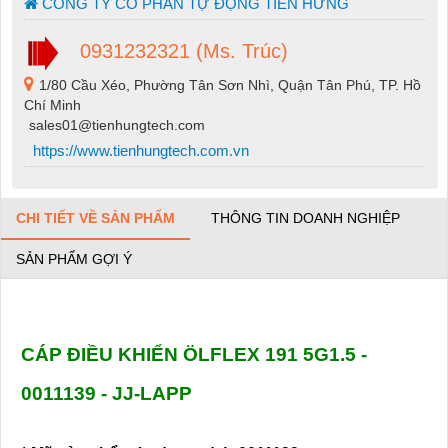
CÔNG TY CỔ PHẦN TỰ ĐỘNG TIẾN HƯNG
0931232321 (Ms. Trúc)
1/80 Cầu Xéo, Phường Tân Sơn Nhì, Quận Tân Phú, TP. Hồ
Chí Minh
sales01@tienhungtech.com
https://www.tienhungtech.com.vn
CHI TIẾT VỀ SẢN PHẨM
THÔNG TIN DOANH NGHIỆP
SẢN PHẨM GỢI Ý
CÁP ĐIỀU KHIỂN ÖLFLEX 191 5G1.5 -
0011139 - JJ-LAPP