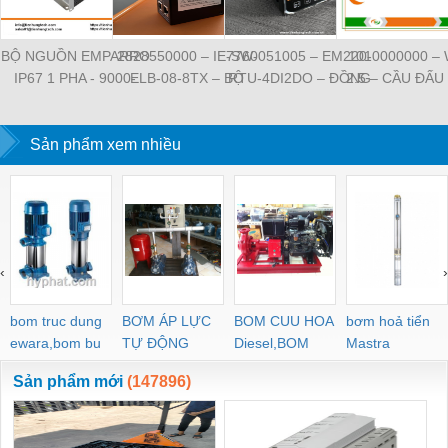
BỘ NGUỒN EMPARRO
2828550000 – IE-SW-
7760051005 – EM220-
1010000000 –
IP67 1 PHA - 9000-
ELB-08-8TX – BỘ
RTU-4DI2DO – ĐỒNG
2.5 – CẦU ĐẤU
11112-1962020 -
CHIA MẠNG 8 CỔNG
HỒ ĐO DÒNG ĐIỆN,
NỐI ĐẤT –
EMPARRO IP67
RJ45 – WEIDMULLER
ĐO ĐIỆN ÁP –
WEIDMULLE
POWER SUPPLY 1-
Sản phẩm xem nhiều
WEIDMULLER
TIENHUNGTE
PHASE
‹
›
bom truc dung
BƠM ÁP LỰC
BOM CUU HOA
bơm hoả tiển
ewara,bom bu
TỰ ĐỘNG
Diesel,BOM
Mastra
ewara
CHUA CHAY
Sản phẩm mới
(147896)