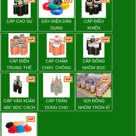
CÁP CAO SU
DÂY ĐIỆN DÂN
CÁP ĐIỀU
DỤNG
KHIỂN
CÁP ĐIỆN
CÁP CHẬM
CÁP ĐỒNG
TRUNG THẾ
CHÁY, CHỐNG
NHÔM BỌC
CHÁY
CÁP VẶN XOẮN
CÁP TRẦN
SỢI ĐỒNG
ABC BỌC CÁCH
DÙNG CHO
NHÔM TRÒN KĨ
ĐIỆN XLPE
ĐƯỜNG DÂY
THUẬT ĐIỆN
TẢI ĐIỆN TRÊN
KHÔNG