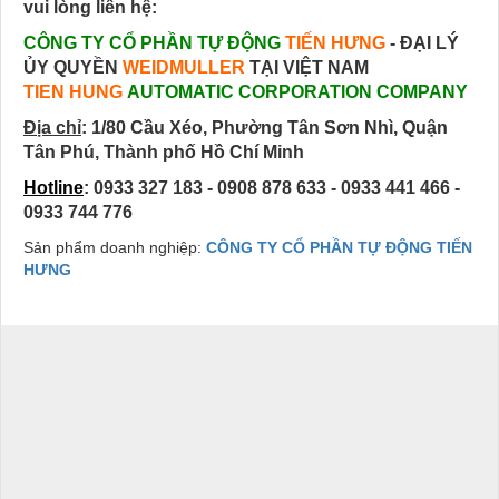
vui lòng liên hệ:
CÔNG TY CỔ PHẦN TỰ ĐỘNG
TIẾN HƯNG
- ĐẠI LÝ
ỦY QUYỀN
WEIDMULLER
TẠI VIỆT NAM
TIEN HUNG
AUTOMATIC CORPORATION COMPANY
Địa chỉ
:
1/80 Cầu Xéo, Phường Tân Sơn Nhì, Quận
Tân Phú, Thành phố Hồ Chí Minh
Hotline
: 0933 327 183 - 0908 878 633 - 0933 441 466 -
0933 744 776
Sản phẩm doanh nghiệp:
CÔNG TY CỔ PHẦN TỰ ĐỘNG TIẾN
HƯNG