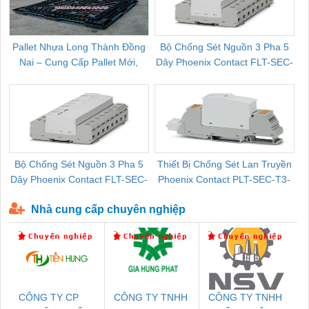
Pallet Nhựa Long Thành Đồng
Bộ Chống Sét Nguồn 3 Pha 5
Nai – Cung Cấp Pallet Mới,
Dây Phoenix Contact FLT-SEC-
C
Pallet Cũ Giá Tốt
P-T1-3S-264/50-FM - 2909589
Bộ Chống Sét Nguồn 3 Pha 5
Thiết Bị Chống Sét Lan Truyền
B
Dây Phoenix Contact FLT-SEC-
Phoenix Contact PLT-SEC-T3-
P-T1-3S-440/35-FM - 2908264
230-FM-PT - 2907928
Nhà cung cấp chuyên nghiệp
CÔNG TY CP
CÔNG TY TNHH
CÔNG TY TNHH