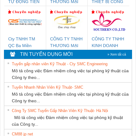
TỰ ĐỘNG TIẾN
THƯƠNG MẠI
THIẾT BỊ CÔNG
HƯNG
DỊCH VỤ KỸ
NGHIỆP NIHON
THUẬT ĐIỆN CƠ
SETSUBI VIỆT
GIA HƯNG
NAM
PHÁT
Cty TNHH TM
CÔNG TY TNHH
CÔNG TY TNHH
QC Ba Miền
THƯƠNG MẠI
KINH DOANH
THIÊN ÂN VIỆT
DỊCH VỤ XNK
TIN TUYỂN DỤNG MỚI
» Xem tất cả
NAM
PHƯƠNG NAM
Tuyển gấp nhân viên Kỹ Thuật - Cty SMC Engineering
Mô tả công việc Đảm nhiệm công việc tại phòng kỹ thuật của
Công ty theo...
Tuyển Nhanh Nhân Viên Kỹ Thuật- SMC
Mô tả công việc Đảm nhiệm công việc tại phòng kỹ thuật của
Công ty theo...
Công Ty SMC Tuyển Gấp Nhân Viên Kỹ Thuật- Hà Nội
Mô tả công việc Đảm nhiệm công việc tại phòng kỹ thuật
của Công ty...
CM88 jp net