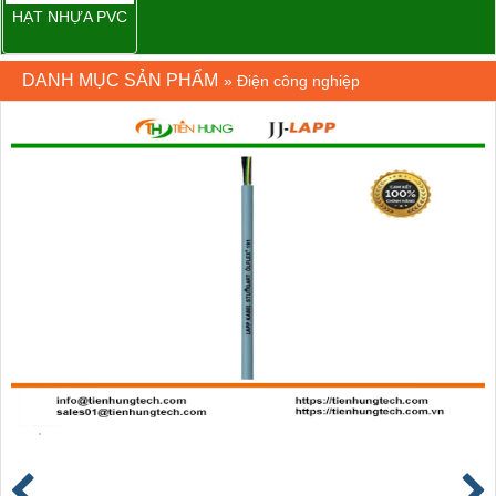
HẠT NHỰA PVC
DANH MỤC SẢN PHẨM
»
Điện công nghiệp