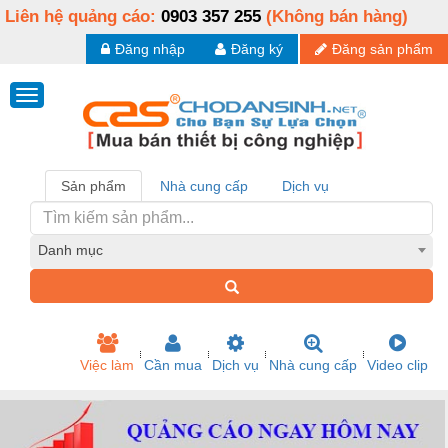
Liên hệ quảng cáo:
0903 357 255
(Không bán hàng)
Đăng nhập
Đăng ký
Đăng sản phẩm
Sản phẩm
Nhà cung cấp
Dịch vụ
Danh mục
Việc làm
Cần mua
Dịch vụ
Nhà cung cấp
Video clip