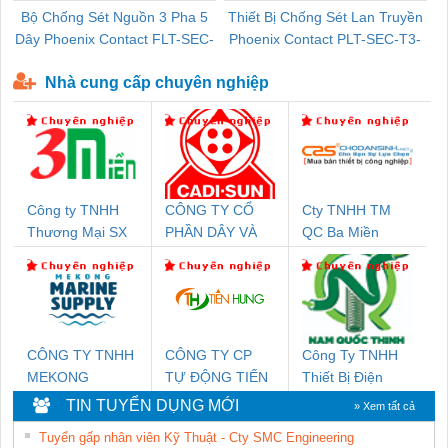
Bộ Chống Sét Nguồn 3 Pha 5
Thiết Bị Chống Sét Lan Truyền
B
Dây Phoenix Contact FLT-SEC-
Phoenix Contact PLT-SEC-T3-
P-T1-3S-440/35-FM - 2908264
230-FM-PT - 2907928
Nhà cung cấp chuyên nghiệp
Công ty TNHH
CÔNG TY CỔ
Cty TNHH TM
Thương Mại SX
PHẦN DÂY VÀ
QC Ba Miền
Ba Miền
CÁP ĐIỆN
THƯỢNG ĐÌNH
CÔNG TY TNHH
CÔNG TY CP
Công Ty TNHH
MEKONG
TỰ ĐỘNG TIẾN
Thiết Bị Điện
MARINE SUPPLY
HƯNG
Nam Quốc Thịnh
TIN TUYỂN DỤNG MỚI
» Xem tất cả
Tuyển gấp nhân viên Kỹ Thuật - Cty SMC Engineering