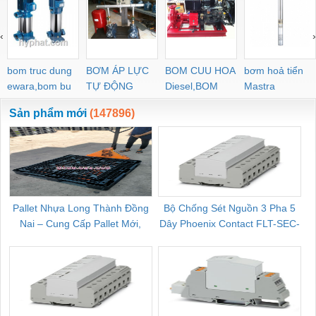
‹
›
bom truc dung
BƠM ÁP LỰC
BOM CUU HOA
bơm hoả tiển
ewara,bom bu
TỰ ĐỘNG
Diesel,BOM
Mastra
ewara
CHUA CHAY
Sản phẩm mới
(147896)
Pallet Nhựa Long Thành Đồng
Bộ Chống Sét Nguồn 3 Pha 5
Nai – Cung Cấp Pallet Mới,
Dây Phoenix Contact FLT-SEC-
C
Pallet Cũ Giá Tốt
P-T1-3S-264/50-FM - 2909589