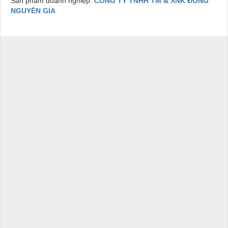
Sản phẩm doanh nghiệp:
CÔNG TY TNHH TM & XNK ĐÔNG
NGUYÊN GIA