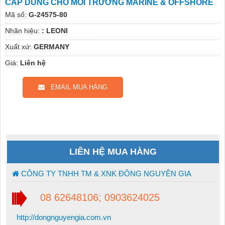
CÁP DÙNG CHO MÔI TRƯỜNG MARINE & OFFSHORE
Mã số:
G-24575-80
Nhãn hiệu:
: LEONI
Xuất xứ:
GERMANY
Giá:
Liên hệ
EMAIL MUA HÀNG
LIÊN HỆ MUA HÀNG
CÔNG TY TNHH TM & XNK ĐÔNG NGUYÊN GIA
08 62648106; 0903624025
http://dongnguyengia.com.vn