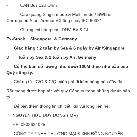
- CAN Bus 120 Ohm
- Cáp quang Single mode & Multi mode / SWB &
Corrugated Steel Armour /Chống cháy IEC 60331
- Chứng chỉ hàng hải : DNV, BV & GL
Ex-Stock : Singapore & Germany
Giao hàng : 2 tuần by Sea & 6 ngày by Air /Singapore
8
tuần by Sea & 2 tuần by Air /Germany
Có thể bán số lượng nhỏ dưới 100M theo nhu cầu của
Quý công ty.
Chứng từ : C/O & C/Q miễn phí đi kèm hàng hóa đầy đủ.
Rất mong được hợp tác với quý Công ty trong những dự án sắp
tới.
Để biết thêm thông tin chi tiết, xin vui lòng liên hệ:
NGUYỄN HỮU DUY ĐÔNG ( MR)
HP: 0903624025
CÔNG TY TNHH THƯƠNG MẠI & XNK ĐÔNG NGUYÊN