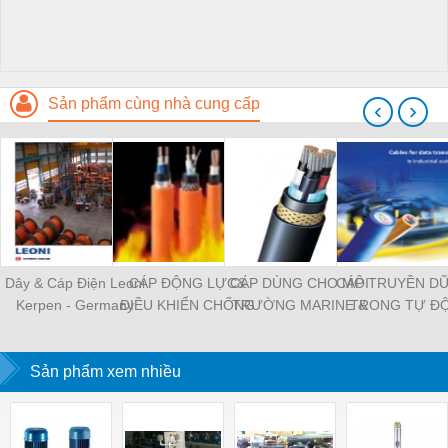
Sản phẩm cùng nhà cung cấp
‹
›
Dây & Cáp Điện Leoni
CÁP ĐỘNG LỰC&
CÁP DÙNG CHO MÔI
CÁP TRUYỀN DỮ
Kerpen - Germany
ĐIỀU KHIỂN CHỐNG
TRƯỜNG MARINE &
TRONG TỰ Đ
CHÁY
OFFSHORE
HÓA CÔNG NG
Sản phẩm xem nhiều