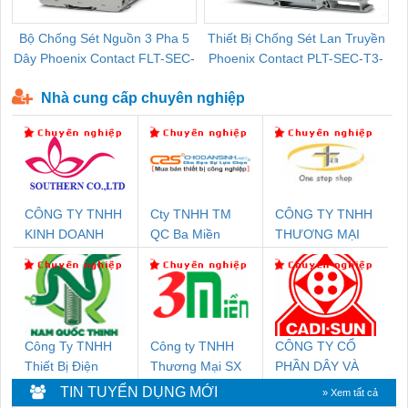
Bộ Chống Sét Nguồn 3 Pha 5
Thiết Bị Chống Sét Lan Truyền
B
Dây Phoenix Contact FLT-SEC-
Phoenix Contact PLT-SEC-T3-
P-T1-3S-440/35-FM - 2908264
230-FM-PT - 2907928
Nhà cung cấp chuyên nghiệp
CÔNG TY TNHH
Cty TNHH TM
CÔNG TY TNHH
KINH DOANH
QC Ba Miền
THƯƠNG MẠI
DỊCH VỤ XNK
THIÊN ÂN VIỆT
PHƯƠNG NAM
NAM
Công Ty TNHH
Công ty TNHH
CÔNG TY CỔ
Thiết Bị Điện
Thương Mại SX
PHẦN DÂY VÀ
Nam Quốc Thịnh
Ba Miền
CÁP ĐIỆN
TIN TUYỂN DỤNG MỚI
» Xem tất cả
THƯỢNG ĐÌNH