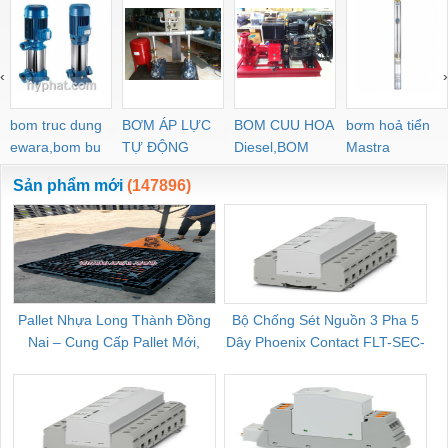
‹
›
bom truc dung
BƠM ÁP LỰC
BOM CUU HOA
bơm hoả tiển
ewara,bom bu
TỰ ĐỘNG
Diesel,BOM
Mastra
ewara
CHUA CHAY
Sản phẩm mới
(147896)
Pallet Nhựa Long Thành Đồng
Bộ Chống Sét Nguồn 3 Pha 5
Nai – Cung Cấp Pallet Mới,
Dây Phoenix Contact FLT-SEC-
C
Pallet Cũ Giá Tốt
P-T1-3S-264/50-FM - 2909589