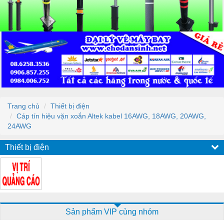
Trang chủ
Thiết bị điện
Cáp tín hiệu vặn xoắn Altek kabel 16AWG, 18AWG, 20AWG,
24AWG
Thiết bị điện
Sản phẩm VIP cùng nhóm