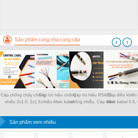
Sản phẩm cùng nhà cung cấp
‹
›
Cáp chống cháy chống
Cáp tín hiệu chống
Cáp tín hiệu RS485
Cáp điều khiển 
nhiễu 2x1.0, 2x1.5,
nhiễu Altek kabel
chống nhiễu, Cáp điện
Altek kabel 0.5, 
2x2.5 mm2 Altek kabel
mạ thiếc
1.0, 1.5 mm
Sản phẩm xem nhiều