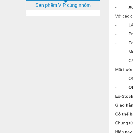
Sản phẩm VIP cùng nhóm
Dịch vụ - Thi công
-
Xu
Với các c
Điện công nghiệp
- LAN C
Điện gia dụng
- Profi
Điện Lạnh
- Found
Đóng tàu Thiết bị
- Modb
Đúc chính xác Thiết bị
- CAN 
Môi trườ
Dụng cụ cầm tay
- ON
Dụng cụ cắt gọt
-
OF
Dụng cụ điện
Ex-Stock
Dụng cụ đo
Giao hàn
Gỗ - Trang thiết bị
Có thể b
Chứng từ
Hàn cắt - Thiết bị
Hiện nay