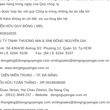
giao hàng trong ngày của Quý công ty
 được hợp tác với quý Công ty trong những dự án sắp tới.
hêm thông tin chi tiết, xin vui lòng liên hệ:
 HỮU DUY ĐÔNG ( MR)
03624025
Y TNHH THƯƠNG MẠI & XNK ĐÔNG NGUYÊN GIA
: Số 436A/30 đường 3/2, Phường 12, Quận 10, Tp.HCM
 ) 8. 6264. 8106 Fax: (84 ) 8. 6264. 8107
dongdng@dongnguyengia.com.vn/dngsales@dongnguyengia.com.vn
: www.dongnguyengia.com.vn
DIỆN MIỀN TRUNG – TP. ĐÀ NẴNG
 HỮU TOÀN THẮNG – HP 0918508586
an Street, Hai Chau District, Da Nang City
 : (0511) 3849.237 – Website : dongnguyengia.com.vn
thangdng@dongnguyengia.com.vn/dngsales@dongnguyengia.com.vn
: www.dongnguyengia.com.vn