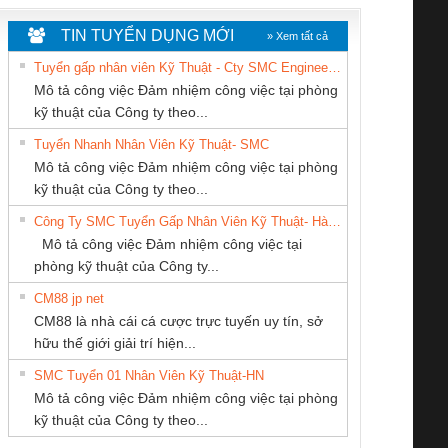
TIN TUYỂN DỤNG MỚI
» Xem tất cả
Tuyển gấp nhân viên Kỹ Thuật - Cty SMC Engineering
Mô tả công việc Đảm nhiệm công việc tại phòng
kỹ thuật của Công ty theo...
Tuyển Nhanh Nhân Viên Kỹ Thuật- SMC
CÔNG TY TNHH
Cty TNHH TM QC
CÔNG TY CỔ
 Le An Toàn
Bộ giám sát chuỗi
Bộ giám sát dòng
Bộ ng
Mô tả công việc Đảm nhiệm công việc tại phòng
THIẾT BỊ CÔNG
Ba Miền
PHẦN DÂY VÀ
enix Contact
tấm pin
điện chuỗi
ray W
kỹ thuật của Công ty theo...
NGHIỆP NIHON
CÁP ĐIỆN
6960 – PSR-
TRANSCLINIC 16I+
TRANSCLINIC 16I+
BAS 
Công Ty SMC Tuyển Gấp Nhân Viên Kỹ Thuật- Hà Nội
SETSUBI VIỆT
THƯỢNG ĐÌNH
SCP-
1K5 L (2433950000)
(2008130000)
(28
Mô tả công việc Đảm nhiệm công việc tại
NAM
/FSP/2X1/1X2
phòng kỹ thuật của Công ty...
CM88 jp net
Công ty TNHH
Tan Dong Cang
CÔNG TY TNHH
CM88 là nhà cái cá cược trực tuyến uy tín, sở
Thương Mại SX Ba
company LTD
KỸ THUẬT KTECH
iám sát chuỗi
Bộ chỉnh lưu nguồn
Nẹp nhôm chống
Bộ c
hữu thế giới giải trí hiện...
Miền
VIỆT NAM
tấm pin
điện TRANSCLINIC
trơn Đà Nẵng
giám 
SMC Tuyển 01 Nhân Viên Kỹ Thuật-HN
SCLINIC 16I+
BKE 1K5.4
Sola
Mô tả công việc Đảm nhiệm công việc tại phòng
 (2502520000)
(7791400879)2. Giá
TRAN
kỹ thuật của Công ty theo...
1K5.4