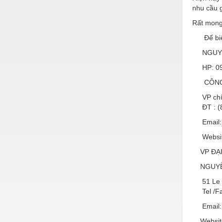
Hóa chất-Trang thiết bị
nhu cầu 
Kệ công nghiệp
Rất mong
Để biết t
Khí nén - Thiết bị
NGUYỄN
Khuôn mẫu - Phụ tùng
HP: 09
Lọc công nghiệp
CÔNG T
Máy công cụ - Phụ tùng
VP chính
ĐT : (84
Mỏ - Trang thiết bị
Email: 
Mô tơ - Hộp số
Website
Môi trường - Thiết bị
VP ĐẠI 
Nâng hạ - Trang thiết bị
NGUYỄN
Nội - Ngoại thất - văn phòng
51 Le Du
Tel /Fax
Nồi hơi - Trang thiết bị
Email: 
Nông nghiệp - Thiết bị
Website