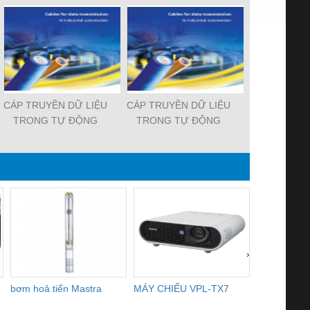
CÁP TRUYỀN DỮ LIỆU
CÁP TRUYỀN DỮ LIỆU
CÁP DÙNG 
TRONG TỰ ĐỘNG
TRONG TỰ ĐỘNG
TRƯỜNG M
HÓA CÔNG NGHIỆP
HÓA CÔNG NGHIỆP
OFFSH
›
bơm hoả tiển Mastra
MÁY CHIẾU VPL-TX7
BOM DINH
WHITE