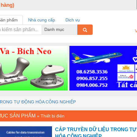
 hàng)
Sản phẩm
Nhà cung cấp
Dịch vụ
Danh mục
V
TRONG TỰ ĐỘNG HÓA CÔNG NGHIỆP
MỤC SẢN PHẨM
»
Thiết bị điện
CÁP TRUYỀN DỮ LIỆU TRONG T
HÓA CÔNG NGHIỆP