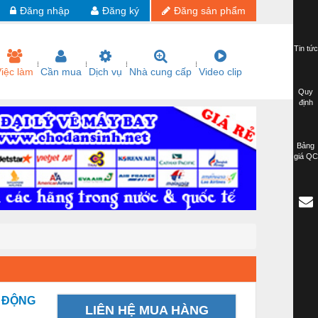
Đăng nhập
Đăng ký
Đăng sản phẩm
Tin tức
iệc làm
Cần mua
Dịch vụ
Nhà cung cấp
Video clip
Quy
định
Bảng
giá QC
Ự ĐỘNG
LIÊN HỆ MUA HÀNG