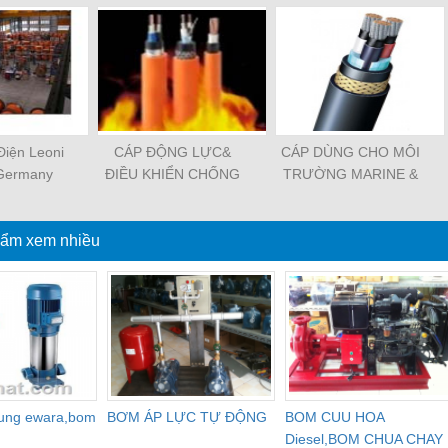
Điện Leoni
CÁP ĐỘNG LỰC&
CÁP DÙNG CHO MÔI
 Germany
ĐIỀU KHIỂN CHỐNG
TRƯỜNG MARINE &
CHÁY
OFFSHORE
ẩm xem nhiều
dung ewara,bom
BƠM ÁP LỰC TỰ ĐỘNG
BOM CUU HOA
Diesel,BOM CHUA CHAY