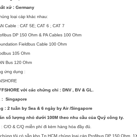
ất xứ : Germany
hủng loại cáp khác nhau:
able : CAT 5E; CAT 6 ; CAT 7
bus DP 150 Ohm & PA Cables 100 Ohm
ation Fieldbus Cable 100 Ohm
us 105 Ohm
Bus 120 Ohm
ng ứng dụng :
SHORE
FSHORE với các chứng chỉ : DNV , BV & GL.
 : Singapore
g : 2 tuần by Sea & 6 ngày by Air /Singapore
án số lượng nhỏ dưới 100M theo nhu cầu của Quý công ty.
 : C/O & C/Q miễn phí đi kèm hàng hóa đầy đủ.
 chúng tôi có sẵn kho Tp.HCM chủng loại cáp Profibus DP 150 Ohm 1X