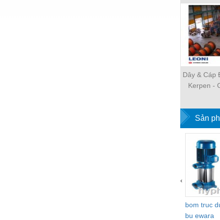
Thiết bị làm sạch
Thiết bị sơn - Sơn
Thiết bị nhà bếp
Thiết bị nhiệt
Dây & Cáp 
Thiêt bị PCCC
Kerpen -
Thiết bị truyền động
Thiết bị văn phòng
Sản ph
Thiết bị viễn thông
Thủy lực-Thiết bị
Thủy sản - Trang thiết bị
‹
Tự động hoá
Van - Co các loại
bom truc 
bu ewara
Vật liệu mài mòn