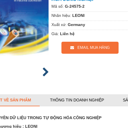
Mã số:
G-24575-2
Nhãn hiệu:
LEONI
Xuất xứ:
Germany
Giá:
Liên hệ
EMAIL MUA HÀNG
ẾT VỀ SẢN PHẨM
THÔNG TIN DOANH NGHIỆP
SẢ
UYỀN DỮ LIỆU TRONG TỰ ĐỘNG HÓA CÔNG NGHIỆP
hương hiệu : LEONI