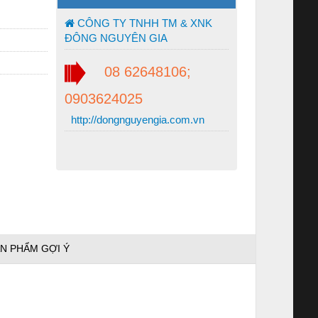
CÔNG TY TNHH TM & XNK
ĐÔNG NGUYÊN GIA
08 62648106;
0903624025
http://dongnguyengia.com.vn
N PHẨM GỢI Ý