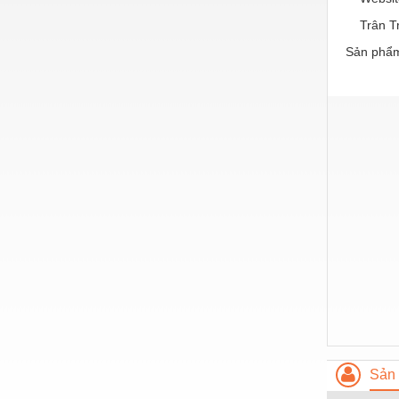
Nước-Vật tư thiết bị
Trân Tr
Sản phẩm
Phốt cơ khí
Sắt, thép, inox các loại
Thí nghiệm-Trang thiết bị
Thiết bị chiếu sáng
Thiết bị chống sét
Thiết bị an ninh
Thiết bị công nghiệp
Thiết bị công trình
Thiết bị điện
Thiết bị giáo dục
Sản 
Thiết bị khác