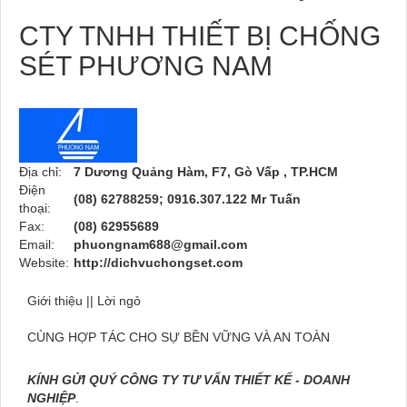
CTY TNHH THIẾT BỊ CHỐNG
SÉT PHƯƠNG NAM
Địa chỉ:
7 Dương Quảng Hàm, F7, Gò Vấp , TP.HCM
Điện
(08) 62788259; 0916.307.122 Mr Tuấn
thoại:
Fax:
(08) 62955689
Email:
phuongnam688@gmail.com
Website:
http://dichvuchongset.com
Giới thiệu || Lời ngỏ
CÙNG HỢP TÁC CHO SỰ BỀN VỮNG VÀ AN TOÀN
KÍNH GỬI QUÝ CÔNG TY TƯ VẤN THIẾT KẾ - DOANH
NGHIỆP
.