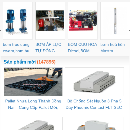
‹
›
bom truc dung
BƠM ÁP LỰC
BOM CUU HOA
bơm hoả tiển
ewara,bom bu
TỰ ĐỘNG
Diesel,BOM
Mastra
ewara
CHUA CHAY
Sản phẩm mới
(147896)
Pallet Nhựa Long Thành Đồng
Bộ Chống Sét Nguồn 3 Pha 5
Nai – Cung Cấp Pallet Mới,
Dây Phoenix Contact FLT-SEC-
C
Pallet Cũ Giá Tốt
P-T1-3S-264/50-FM - 2909589