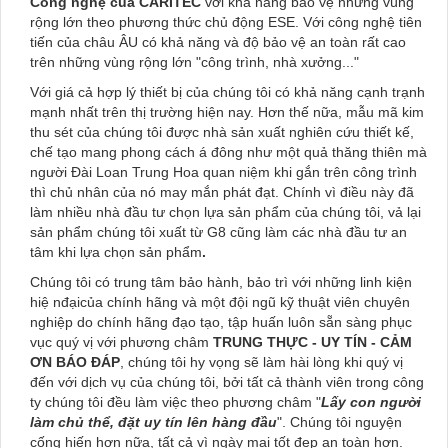
Công nghệ của CARITEC
với khả năng bảo vệ những vùng
rộng lớn theo phương thức chủ động ESE. Với công nghệ tiên
tiến của châu ÂU có khả năng và độ bảo vệ an toàn rất cao
trên những vùng rộng lớn "công trình, nhà xưởng..."
Với giá cả hợp lý thiết bị của chúng tôi có khả năng cạnh trạnh
mạnh nhất trên thị trường hiện nay. Hơn thế nữa, mẫu mã kim
thu sét của chúng tôi được nhà sản xuất nghiên cứu thiết kế,
chế tạo mang phong cách á đông như một quả thăng thiên mà
người Đài Loan Trung Hoa quan niệm khi gắn trên công trình
thì chủ nhân của nó may mắn phát đạt. Chính vì điều này đã
làm nhiều nhà đầu tư chọn lựa sản phẩm của chúng tôi, vả lại
sản phẩm chúng tôi xuất từ G8 cũng làm các nhà đầu tư an
tâm khi lựa chọn sản phẩm
.
Chúng tôi có trung tâm bảo hành, bảo trì với những linh kiện
hiệ nđạicủa chính hãng và một đội ngũ kỹ thuật viên chuyên
nghiệp do chính hãng đạo tạo, tập huấn luôn sẵn sàng phục
vục quý vị với phương châm
TRUNG THỰC - UY TÍN - CẢM
ƠN BÁO ĐÁP
, chúng tôi hy vọng sẽ làm hài lòng khi quý vị
đến với dịch vụ của chúng tôi, bởi tất cả thành viên trong công
ty chúng tôi đều làm việc theo phương châm
"
Lấy con người
làm chủ thể, đặt uy tín lên hàng đầu
"
. Chúng tôi nguyện
cống hiến hơn nữa, tất cả vì ngày mai tốt đẹp an toàn hơn.