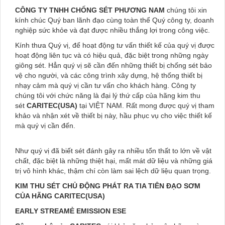
CÔNG TY TNHH CHỐNG SÉT PHƯƠNG NAM
chúng tôi xin
kính chúc Quý ban lãnh đạo cùng toàn thể Quý công ty, doanh
nghiệp sức khỏe và đạt được nhiều thắng lợi trong công việc.
Kính thưa Quý vị, để hoạt động tư vấn thiết kế của quý vị được
hoạt động liên tục và có hiệu quả, đặc biệt trong những ngày
giông sét. Hẳn quý vị sẽ cần đến những thiết bị chống sét bảo
vệ cho người, và các công trình xây dựng, hệ thống thiết bị
nhạy cảm mà quý vị cần tư vấn cho khách hàng. Công ty
chúng tôi với chức năng là đại lý thứ cấp của hãng kim thu
sét
CARITEC(USA)
tại VIỆT NAM. Rất mong được quý vị tham
khảo và nhận xét về thiết bị này, hầu phục vụ cho việc thiết kế
mà quý vị cần đến.
Như quý vị đã biết sét đánh gây ra nhiều tổn thất to lớn về vật
chất, đặc biệt là những thiệt hại, mất mát dữ liệu và những giá
trị vô hình khác, thậm chí còn làm sai lệch dữ liệu quan trọng.
KIM THU SÉT CHỦ ĐỘNG PHÁT RA TIA TIÊN ĐẠO SƠM
CỦA HÃNG CARITEC(USA)
EARLY STREAMẺ EMISSION ESE