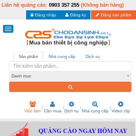
Liên hệ quảng cáo:
0903 357 255
(Không bán hàng)
Đăng nhập
Đăng ký
Đăng sản phẩm
Sản phẩm
Nhà cung cấp
Dịch vụ
Danh mục
Việc làm
Cần mua
Dịch vụ
Nhà cung cấp
Video clip