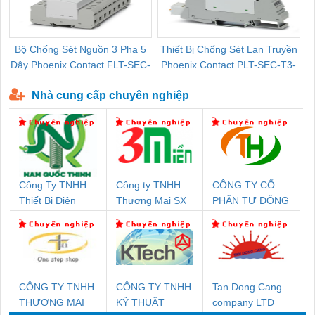
Bộ Chống Sét Nguồn 3 Pha 5
Thiết Bị Chống Sét Lan Truyền
B
Dây Phoenix Contact FLT-SEC-
Phoenix Contact PLT-SEC-T3-
P-T1-3S-440/35-FM - 2908264
230-FM-PT - 2907928
Nhà cung cấp chuyên nghiệp
Công Ty TNHH
Công ty TNHH
CÔNG TY CỔ
Thiết Bị Điện
Thương Mại SX
PHẦN TỰ ĐỘNG
Nam Quốc Thịnh
Ba Miền
TIẾN HƯNG
CÔNG TY TNHH
CÔNG TY TNHH
Tan Dong Cang
THƯƠNG MẠI
KỸ THUẬT
company LTD