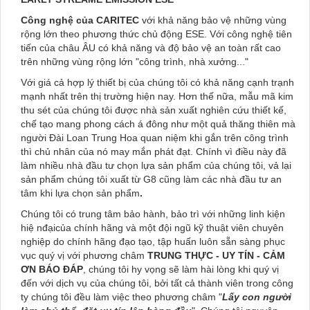
Công nghệ của CARITEC
với khả năng bảo vệ những vùng
rộng lớn theo phương thức chủ động ESE. Với công nghệ tiên
tiến của châu ÂU có khả năng và độ bảo vệ an toàn rất cao
trên những vùng rộng lớn "công trình, nhà xưởng..."
Với giá cả hợp lý thiết bị của chúng tôi có khả năng cạnh trạnh
mạnh nhất trên thị trường hiện nay. Hơn thế nữa, mẫu mã kim
thu sét của chúng tôi được nhà sản xuất nghiên cứu thiết kế,
chế tạo mang phong cách á đông như một quả thăng thiên mà
người Đài Loan Trung Hoa quan niệm khi gắn trên công trình
thì chủ nhân của nó may mắn phát đạt. Chính vì điều này đã
làm nhiều nhà đầu tư chọn lựa sản phẩm của chúng tôi, vả lại
sản phẩm chúng tôi xuất từ G8 cũng làm các nhà đầu tư an
tâm khi lựa chọn sản phẩm
.
Chúng tôi có trung tâm bảo hành, bảo trì với những linh kiện
hiệ nđạicủa chính hãng và một đội ngũ kỹ thuật viên chuyên
nghiệp do chính hãng đạo tạo, tập huấn luôn sẵn sàng phục
vục quý vị với phương châm
TRUNG THỰC - UY TÍN - CẢM
ƠN BÁO ĐÁP
, chúng tôi hy vọng sẽ làm hài lòng khi quý vị
đến với dịch vụ của chúng tôi, bởi tất cả thành viên trong công
ty chúng tôi đều làm việc theo phương châm
"
Lấy con người