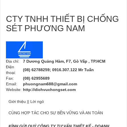
CTY TNHH THIẾT BỊ CHỐNG
SÉT PHƯƠNG NAM
Địa chỉ:
7 Dương Quảng Hàm, F7, Gò Vấp , TP.HCM
Điện
(08) 62788259; 0916.307.122 Mr Tuấn
thoại:
Fax:
(08) 62955689
Email:
phuongnam688@gmail.com
Website:
http://dichvuchongset.com
Giới thiệu || Lời ngỏ
CÙNG HỢP TÁC CHO SỰ BỀN VỮNG VÀ AN TOÀN
KÍNH GỬI QUÝ CÔNG TY TƯ VẤN THIẾT KẾ - DOANH