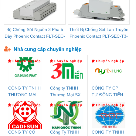
Bộ Chống Sét Nguồn 3 Pha 5
Thiết Bị Chống Sét Lan Truyền
B
Dây Phoenix Contact FLT-SEC-
Phoenix Contact PLT-SEC-T3-
P-T1-3S-440/35-FM - 2908264
230-FM-PT - 2907928
Nhà cung cấp chuyên nghiệp
CÔNG TY TNHH
Công ty TNHH
CÔNG TY CP
THƯƠNG MẠI
Thương Mại SX
TỰ ĐỘNG TIẾN
DỊCH VỤ KỸ
Ba Miền
HƯNG
THUẬT ĐIỆN CƠ
GIA HƯNG PHÁT
CÔNG TY CỔ
Công Ty TNHH
CONG TY TNHH