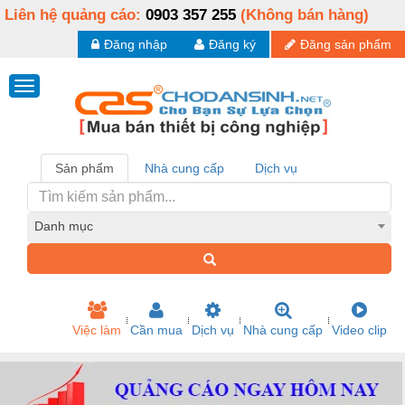
Liên hệ quảng cáo:
0903 357 255
(Không bán hàng)
Đăng nhập
Đăng ký
Đăng sản phẩm
Sản phẩm
Nhà cung cấp
Dịch vụ
Danh mục
Việc làm
Cần mua
Dịch vụ
Nhà cung cấp
Video clip