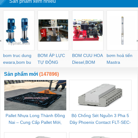
Sản phẩm xem nhiều
‹
›
bom truc dung
BƠM ÁP LỰC
BOM CUU HOA
bơm hoả tiển
ewara,bom bu
TỰ ĐỘNG
Diesel,BOM
Mastra
ewara
CHUA CHAY
Sản phẩm mới
(147896)
Pallet Nhựa Long Thành Đồng
Bộ Chống Sét Nguồn 3 Pha 5
Nai – Cung Cấp Pallet Mới,
Dây Phoenix Contact FLT-SEC-
C
Pallet Cũ Giá Tốt
P-T1-3S-264/50-FM - 2909589