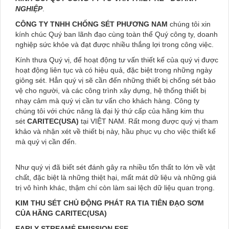
NGHIỆP
.
CÔNG TY TNHH CHỐNG SÉT PHƯƠNG NAM
chúng tôi xin
kính chúc Quý ban lãnh đạo cùng toàn thể Quý công ty, doanh
nghiệp sức khỏe và đạt được nhiều thắng lợi trong công việc.
Kính thưa Quý vị, để hoạt động tư vấn thiết kế của quý vị được
hoạt động liên tục và có hiệu quả, đặc biệt trong những ngày
giông sét. Hẳn quý vị sẽ cần đến những thiết bị chống sét bảo
vệ cho người, và các công trình xây dựng, hệ thống thiết bị
nhạy cảm mà quý vị cần tư vấn cho khách hàng. Công ty
chúng tôi với chức năng là đại lý thứ cấp của hãng kim thu
sét
CARITEC(USA)
tại VIỆT NAM. Rất mong được quý vị tham
khảo và nhận xét về thiết bị này, hầu phục vụ cho việc thiết kế
mà quý vị cần đến.
Như quý vị đã biết sét đánh gây ra nhiều tổn thất to lớn về vật
chất, đặc biệt là những thiệt hại, mất mát dữ liệu và những giá
trị vô hình khác, thậm chí còn làm sai lệch dữ liệu quan trọng.
KIM THU SÉT CHỦ ĐỘNG PHÁT RA TIA TIÊN ĐẠO SƠM
CỦA HÃNG CARITEC(USA)
EARLY STREAMẺ EMISSION ESE