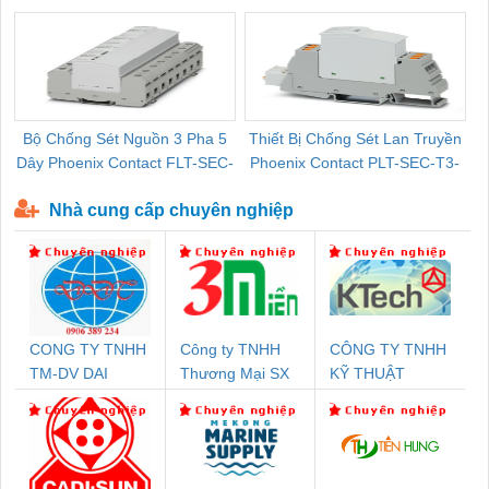
Pallet Cũ Giá Tốt
P-T1-3S-264/50-FM - 2909589
Bộ Chống Sét Nguồn 3 Pha 5
Thiết Bị Chống Sét Lan Truyền
B
Dây Phoenix Contact FLT-SEC-
Phoenix Contact PLT-SEC-T3-
P-T1-3S-440/35-FM - 2908264
230-FM-PT - 2907928
Nhà cung cấp chuyên nghiệp
CONG TY TNHH
Công ty TNHH
CÔNG TY TNHH
TM-DV DAI
Thương Mại SX
KỸ THUẬT
DONG THANH
Ba Miền
KTECH VIỆT
NAM