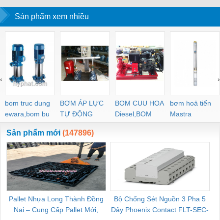
Sản phẩm xem nhiều
‹
›
bom truc dung
BƠM ÁP LỰC
BOM CUU HOA
bơm hoả tiển
ewara,bom bu
TỰ ĐỘNG
Diesel,BOM
Mastra
ewara
CHUA CHAY
Sản phẩm mới
(147896)
Pallet Nhựa Long Thành Đồng
Bộ Chống Sét Nguồn 3 Pha 5
Nai – Cung Cấp Pallet Mới,
Dây Phoenix Contact FLT-SEC-
C