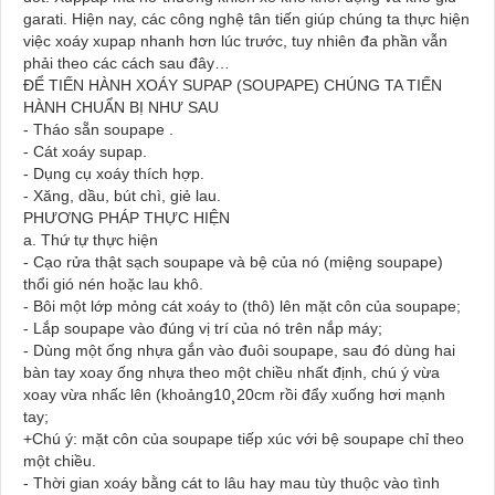
garati. Hiện nay, các công nghệ tân tiến giúp chúng ta thực hiện
việc xoáy xupap nhanh hơn lúc trước, tuy nhiên đa phần vẫn
phải theo các cách sau đây…
ĐỂ TIẾN HÀNH XOÁY SUPAP (SOUPAPE) CHÚNG TA TIẾN
HÀNH CHUẨN BỊ NHƯ SAU
- Tháo sẵn soupape .
- Cát xoáy supap.
- Dụng cụ xoáy thích hợp.
- Xăng, dầu, bút chì, giẻ lau.
PHƯƠNG PHÁP THỰC HIỆN
a. Thứ tự thực hiện
- Cạo rửa thật sạch soupape và bệ của nó (miệng soupape)
thổi gió nén hoặc lau khô.
- Bôi một lớp mỏng cát xoáy to (thô) lên mặt côn của soupape;
- Lắp soupape vào đúng vị trí của nó trên nắp máy;
- Dùng một ống nhựa gắn vào đuôi soupape, sau đó dùng hai
bàn tay xoay ống nhựa theo một chiều nhất định, chú ý vừa
xoay vừa nhấc lên (khoảng10¸20cm rồi đẩy xuống hơi mạnh
tay;
+Chú ý: mặt côn của soupape tiếp xúc với bệ soupape chỉ theo
một chiều.
- Thời gian xoáy bằng cát to lâu hay mau tùy thuộc vào tình