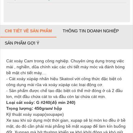
CHI TIẾT VỀ SẢN PHẨM
THÔNG TIN DOANH NGHIỆP
SẢN PHẨM GỢI Ý
Cát xoáy Cam trong công nghiệp. Chuyên ứng dụng trong việc
mài , nghiền, dũa chính xác các chi tiết máy móc và đánh bóng
bề mặt chi tiết máy....
- Cát xoáy xúpáp nhãn hiệu Skatool với công thức đặc biệt có
công dụng mài rũa và xoáy xúpáp các loại động cơ.
- Sản phẩm được chế tạo đặc biệt có thể mở đóng ở cả 2 đầu
lon, một đầu chứa cát to và đầu còn lại chứa cát mịn.
Loại cát xoáy: G #240(độ min 240)
Trọng lượng: 450gram/ hộp
Kỹ thuật xoáy xupap(soupape)
Xe sau khi sử dụng một thời gian, xupap sẽ bị mòn ko đều ở bề
mặt, do đó cần phải mài phẳng bề mặt xupap để làm kín buống
đốt. Xuppap mà hở thường khiến xe khó khởi động và khó giữ