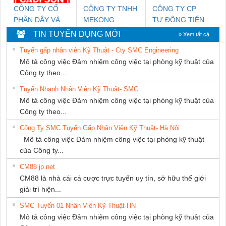
CÔNG TY CỔ
CÔNG TY TNHH
CÔNG TY CP
PHẦN DÂY VÀ
MEKONG
TỰ ĐỘNG TIẾN
CÁP ĐIỆN
MARINE
HƯNG
TIN TUYỂN DỤNG MỚI
» Xem tất cả
THƯỢNG ĐÌNH
SUPPLY
Tuyển gấp nhân viên Kỹ Thuật - Cty SMC Engineering
Mô tả công việc Đảm nhiệm công việc tại phòng kỹ thuật của
Công ty theo...
Tuyển Nhanh Nhân Viên Kỹ Thuật- SMC
Mô tả công việc Đảm nhiệm công việc tại phòng kỹ thuật của
Công ty theo...
Công Ty SMC Tuyển Gấp Nhân Viên Kỹ Thuật- Hà Nội
Mô tả công việc Đảm nhiệm công việc tại phòng kỹ thuật
của Công ty...
CM88 jp net
CM88 là nhà cái cá cược trực tuyến uy tín, sở hữu thế giới
giải trí hiện...
SMC Tuyển 01 Nhân Viên Kỹ Thuật-HN
Mô tả công việc Đảm nhiệm công việc tại phòng kỹ thuật của