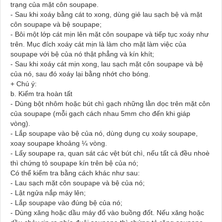
trạng của mặt côn soupape.
- Sau khi xoáy bằng cát to xong, dùng giẻ lau sạch bệ và mặt
côn soupape và bệ soupape;
- Bôi một lớp cát mịn lên mặt côn soupape và tiếp tục xoáy như
trên. Mục đích xoáy cát mịn là làm cho mặt làm việc của
soupape với bệ của nó thật phẳng và kín khít;
- Sau khi xoáy cát mịn xong, lau sạch mặt côn soupape và bệ
của nó, sau đó xoáy lại bằng nhớt cho bóng.
+ Chú ý:
b. Kiểm tra hoàn tất
- Dùng bột nhôm hoặc bút chì gạch những lằn dọc trên mặt côn
của soupape (mỗi gạch cách nhau 5mm cho đến khi giáp
vòng).
- Lắp soupape vào bệ của nó, dùng dụng cụ xoáy soupape,
xoay soupape khoảng ¼ vòng.
- Lấy soupape ra, quan sát các vệt bút chì, nếu tất cả đều nhoè
thì chứng tỏ soupape kín trên bệ của nó;
Có thể kiểm tra bằng cách khác như sau:
- Lau sạch mặt côn soupape và bệ của nó;
- Lật ngửa nắp máy lên;
- Lắp soupape vào đúng bệ của nó;
- Dùng xăng hoặc dầu máy đổ vào buồng đốt. Nếu xăng hoặc