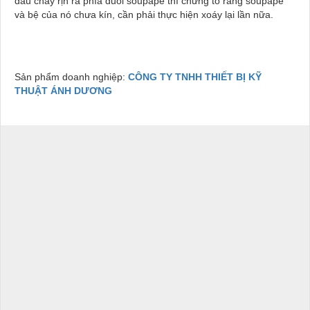
dầu chảy rịn ra phía đuôi soupape thì chứng tỏ răng soupape
và bệ của nó chưa kín, cần phải thực hiện xoáy lại lần nữa.
Sản phẩm doanh nghiệp:
CÔNG TY TNHH THIẾT BỊ KỸ
THUẬT ÁNH DƯƠNG