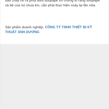
dầu chảy rịn ra phía đuôi soupape thì chứng tỏ răng soupape
và bệ của nó chưa kín, cần phải thực hiện xoáy lại lần nữa.
Sản phẩm doanh nghiệp:
CÔNG TY TNHH THIẾT BỊ KỸ
THUẬT ÁNH DƯƠNG