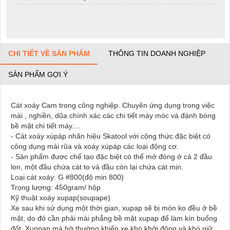
CHI TIẾT VỀ SẢN PHẨM
THÔNG TIN DOANH NGHIỆP
SẢN PHẨM GỢI Ý
Cát xoáy Cam trong công nghiệp. Chuyên ứng dụng trong việc
mài , nghiền, dũa chính xác các chi tiết máy móc và đánh bóng
bề mặt chi tiết máy....
- Cát xoáy xúpáp nhãn hiệu Skatool với công thức đặc biệt có
công dụng mài rũa và xoáy xúpáp các loại động cơ.
- Sản phẩm được chế tạo đặc biệt có thể mở đóng ở cả 2 đầu
lon, một đầu chứa cát to và đầu còn lại chứa cát mịn.
Loại cát xoáy: G #800(độ min 800)
Trọng lượng: 450gram/ hộp
Kỹ thuật xoáy xupap(soupape)
Xe sau khi sử dụng một thời gian, xupap sẽ bị mòn ko đều ở bề
mặt, do đó cần phải mài phẳng bề mặt xupap để làm kín buống
đốt. Xuppap mà hở thường khiến xe khó khởi động và khó giữ