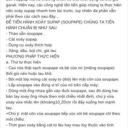
garati. Hiện nay, các công nghệ tân tiến giúp chúng ta thực hiện
việc xoáy xupap nhanh hơn lúc trước, tuy nhiên đa phần vẫn
phải theo các cách sau đây…
ĐỂ TIẾN HÀNH XOÁY SUPAP (SOUPAPE) CHÚNG TA TIẾN
HÀNH CHUẨN BỊ NHƯ SAU
- Tháo sẵn soupape .
- Cát xoáy supap.
- Dụng cụ xoáy thích hợp.
- Xăng, dầu, bút chì, giẻ lau.
PHƯƠNG PHÁP THỰC HIỆN
a. Thứ tự thực hiện
- Cạo rửa thật sạch soupape và bệ của nó (miệng soupape)
thổi gió nén hoặc lau khô.
- Bôi một lớp mỏng cát xoáy to (thô) lên mặt côn của soupape;
- Lắp soupape vào đúng vị trí của nó trên nắp máy;
- Dùng một ống nhựa gắn vào đuôi soupape, sau đó dùng hai
bàn tay xoay ống nhựa theo một chiều nhất định, chú ý vừa
xoay vừa nhấc lên (khoảng10¸20cm rồi đẩy xuống hơi mạnh
tay;
+Chú ý: mặt côn của soupape tiếp xúc với bệ soupape chỉ theo
một chiều.
- Thời gian xoáy bằng cát to lâu hay mau tùy thuộc vào tình