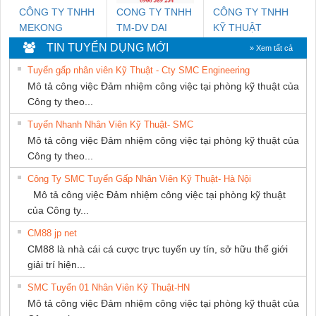
CÔNG TY TNHH
CONG TY TNHH
CÔNG TY TNHH
MEKONG
TM-DV DAI
KỸ THUẬT
MARINE SUPPLY
DONG THANH
KTECH VIỆT
TIN TUYỂN DỤNG MỚI
» Xem tất cả
NAM
Tuyển gấp nhân viên Kỹ Thuật - Cty SMC Engineering
Mô tả công việc Đảm nhiệm công việc tại phòng kỹ thuật của
Công ty theo...
Tuyển Nhanh Nhân Viên Kỹ Thuật- SMC
Mô tả công việc Đảm nhiệm công việc tại phòng kỹ thuật của
Công ty theo...
Công Ty SMC Tuyển Gấp Nhân Viên Kỹ Thuật- Hà Nội
Mô tả công việc Đảm nhiệm công việc tại phòng kỹ thuật
của Công ty...
CM88 jp net
CM88 là nhà cái cá cược trực tuyến uy tín, sở hữu thế giới
giải trí hiện...
SMC Tuyển 01 Nhân Viên Kỹ Thuật-HN
Mô tả công việc Đảm nhiệm công việc tại phòng kỹ thuật của