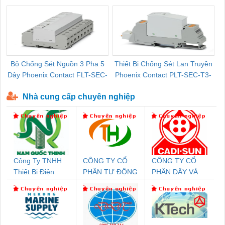
Pallet Cũ Giá Tốt
P-T1-3S-264/50-FM - 2909589
Bộ Chống Sét Nguồn 3 Pha 5
Thiết Bị Chống Sét Lan Truyền
B
Dây Phoenix Contact FLT-SEC-
Phoenix Contact PLT-SEC-T3-
P-T1-3S-440/35-FM - 2908264
230-FM-PT - 2907928
Nhà cung cấp chuyên nghiệp
Công Ty TNHH
CÔNG TY CỔ
CÔNG TY CỔ
Thiết Bị Điện
PHẦN TỰ ĐỘNG
PHẦN DÂY VÀ
Nam Quốc Thịnh
TIẾN HƯNG
CÁP ĐIỆN
THƯỢNG ĐÌNH