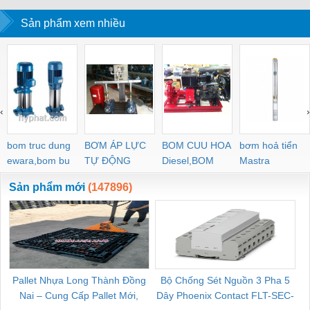
Sản phẩm xem nhiều
‹
›
bom truc dung
BƠM ÁP LỰC
BOM CUU HOA
bơm hoả tiển
ewara,bom bu
TỰ ĐỘNG
Diesel,BOM
Mastra
ewara
CHUA CHAY
Sản phẩm mới
(147896)
Pallet Nhựa Long Thành Đồng
Bộ Chống Sét Nguồn 3 Pha 5
Nai – Cung Cấp Pallet Mới,
Dây Phoenix Contact FLT-SEC-
C