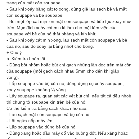
trạng của mặt côn soupape.
- Sau khi xoáy bằng cát to xong, dùng giẻ lau sạch bệ và mặt
côn soupape và bệ soupape;
- Bôi một lớp cát mịn lên mặt côn soupape và tiếp tục xoáy như
trên. Mục đích xoáy cát mịn là làm cho mặt làm việc của
soupape với bệ của nó thật phẳng và kín khít;
- Sau khi xoáy cát mịn xong, lau sạch mặt côn soupape và bệ
của nó, sau đó xoáy lại bằng nhớt cho bóng.
+ Chú ý:
b. Kiểm tra hoàn tất
- Dùng bột nhôm hoặc bút chì gạch những lằn dọc trên mặt côn
của soupape (mỗi gạch cách nhau 5mm cho đến khi giáp
vòng).
- Lắp soupape vào bệ của nó, dùng dụng cụ xoáy soupape,
xoay soupape khoảng ¼ vòng.
- Lấy soupape ra, quan sát các vệt bút chì, nếu tất cả đều nhoè
thì chứng tỏ soupape kín trên bệ của nó;
Có thể kiểm tra bằng cách khác như sau:
- Lau sạch mặt côn soupape và bệ của nó;
- Lật ngửa nắp máy lên;
- Lắp soupape vào đúng bệ của nó;
- Dùng xăng hoặc dầu máy đổ vào buồng đốt. Nếu xăng hoặc