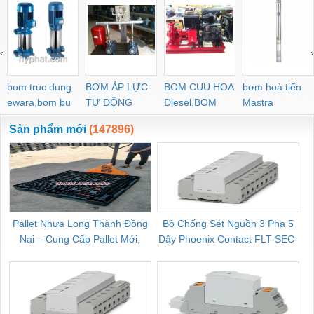
‹
›
bom truc dung
BƠM ÁP LỰC
BOM CUU HOA
bơm hoả tiển
ewara,bom bu
TỰ ĐỘNG
Diesel,BOM
Mastra
ewara
CHUA CHAY
Sản phẩm mới
(147896)
Pallet Nhựa Long Thành Đồng
Bộ Chống Sét Nguồn 3 Pha 5
Nai – Cung Cấp Pallet Mới,
Dây Phoenix Contact FLT-SEC-
C
Pallet Cũ Giá Tốt
P-T1-3S-264/50-FM - 2909589