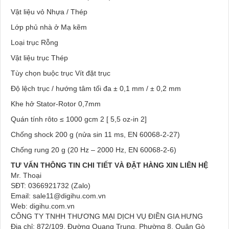
Vật liệu vỏ Nhựa / Thép
Lớp phủ nhà ở Mạ kẽm
Loại trục Rỗng
Vật liệu trục Thép
Tùy chọn buộc trục Vít đặt trục
Độ lệch trục / hướng tâm tối đa ± 0,1 mm / ± 0,2 mm
Khe hở Stator-Rotor 0,7mm
Quán tính rôto ≤ 1000 gcm 2 [ 5,5 oz-in 2]
Chống shock 200 g (nửa sin 11 ms, EN 60068-2-27)
Chống rung 20 g (20 Hz – 2000 Hz, EN 60068-2-6)
TƯ VẤN THÔNG TIN CHI TIẾT VÀ ĐẶT HÀNG XIN LIÊN HỆ
Mr. Thoại
SĐT: 0366921732 (Zalo)
Email: sale11@digihu.com.vn
Web: digihu.com.vn
CÔNG TY TNHH THƯƠNG MẠI DỊCH VỤ ĐIỀN GIA HƯNG
Địa chỉ: 872/109, Đường Quang Trung, Phường 8, Quận Gò