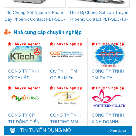
Bộ Chống Sét Nguồn 3 Pha 5
Thiết Bị Chống Sét Lan Truyền
B
Dây Phoenix Contact FLT-SEC-
Phoenix Contact PLT-SEC-T3-
P-T1-3S-440/35-FM - 2908264
230-FM-PT - 2907928
Nhà cung cấp chuyên nghiệp
CÔNG TY TNHH
Cty TNHH TM
CONG TY TNHH
KỸ THUẬT
QC Ba Miền
TM-DV DAI
KTECH VIỆT
DONG THANH
NAM
CÔNG TY CP
CÔNG TY TNHH
CÔNG TY TNHH
TỰ ĐỘNG TIẾN
THƯƠNG MẠI
KINH DOANH
HƯNG
THIÊN ÂN VIỆT
DỊCH VỤ XNK
TIN TUYỂN DỤNG MỚI
» Xem tất cả
NAM
PHƯƠNG NAM