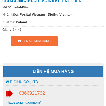
CCD-BC00B-1618-TE3S-JRA KIT ENCODER
Mã số:
G-63346-1
Nhãn hiệu:
Posital Vietnam - Digihu Vietnam
Xuất xứ:
Poland
Giá:
Liên hệ
EMAIL MUA HÀNG
LIÊN HỆ MUA HÀNG
DIGIHU CO., LTD
0366921732
https://digihu.com.vn/