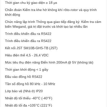
Thời gian chu kỳ giao diện ≥ 18 µs
Chẩn đoán Kiểm tra khe hở không khí rôto-rotor và quy trình
khởi động
Chức năng lập trình Thông qua giao tiếp đăng ký: Kiểm tra cảm
biến Wiegand, giá trị đặt trước và khởi tạo lại nhiều lần
Trình điều khiển đầu ra RS422
Trình điều khiển đầu ra RS422
Kết nối JST SM10B-GHS-TB (JST)
Hiệu điện thế 4,5 - 26,4 VDC
Mức tiêu thụ điện năng Điển hình 200mA @ 5V (không tải)
Thời gian khởi động < 1 giây
Đầu vào đồng hồ RS422
Tần số đồng hồ 80 kHz - 10 MHz
Lớp bảo vệ (Nhà ở) IP20
Nhiệt độ tối thiểu -40°C (-40°F)
Nhiệt độ tối đa +105°C (221°F)