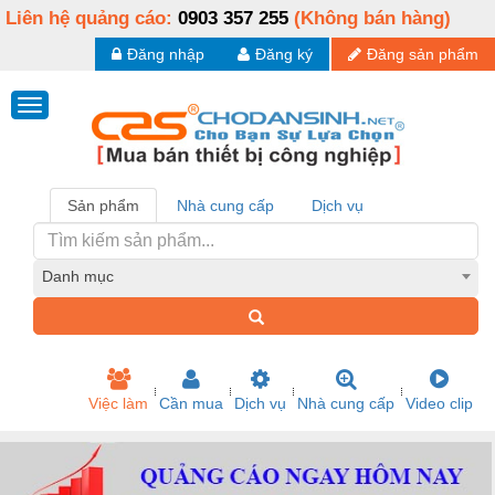
Liên hệ quảng cáo:
0903 357 255
(Không bán hàng)
Đăng nhập
Đăng ký
Đăng sản phẩm
Sản phẩm
Nhà cung cấp
Dịch vụ
Danh mục
Việc làm
Cần mua
Dịch vụ
Nhà cung cấp
Video clip