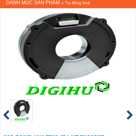
DANH MỤC SẢN PHẨM
»
Tự động hoá