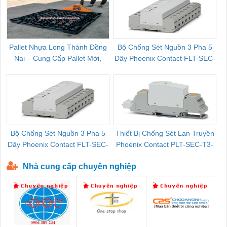
Pallet Nhựa Long Thành Đồng
Bộ Chống Sét Nguồn 3 Pha 5
Nai – Cung Cấp Pallet Mới,
Dây Phoenix Contact FLT-SEC-
C
Pallet Cũ Giá Tốt
P-T1-3S-264/50-FM - 2909589
Bộ Chống Sét Nguồn 3 Pha 5
Thiết Bị Chống Sét Lan Truyền
B
Dây Phoenix Contact FLT-SEC-
Phoenix Contact PLT-SEC-T3-
P-T1-3S-440/35-FM - 2908264
230-FM-PT - 2907928
Nhà cung cấp chuyên nghiệp