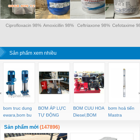
Ciprofloxacin 98%
Amoxicillin 98%
Ceftriaxone 98%
Cefotaxime 
Sản phẩm xem nhiều
‹
›
bom truc dung
BƠM ÁP LỰC
BOM CUU HOA
bơm hoả tiển
ewara,bom bu
TỰ ĐỘNG
Diesel,BOM
Mastra
ewara
CHUA CHAY
Sản phẩm mới
(147896)