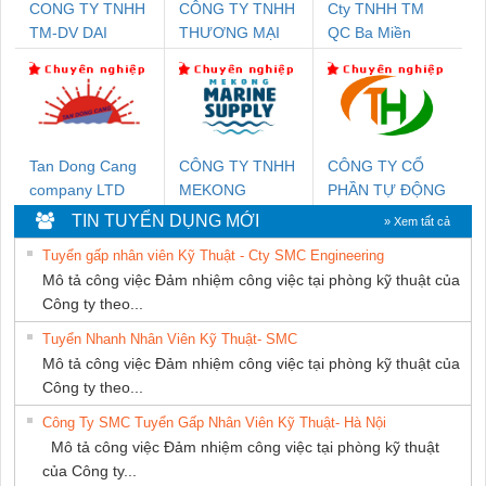
CONG TY TNHH
CÔNG TY TNHH
Cty TNHH TM
TM-DV DAI
THƯƠNG MẠI
QC Ba Miền
DONG THANH
THIÊN ÂN VIỆT
NAM
Tan Dong Cang
CÔNG TY TNHH
CÔNG TY CỔ
company LTD
MEKONG
PHẦN TỰ ĐỘNG
MARINE
TIẾN HƯNG
TIN TUYỂN DỤNG MỚI
» Xem tất cả
SUPPLY
Tuyển gấp nhân viên Kỹ Thuật - Cty SMC Engineering
Mô tả công việc Đảm nhiệm công việc tại phòng kỹ thuật của
Công ty theo...
Tuyển Nhanh Nhân Viên Kỹ Thuật- SMC
Mô tả công việc Đảm nhiệm công việc tại phòng kỹ thuật của
Công ty theo...
Công Ty SMC Tuyển Gấp Nhân Viên Kỹ Thuật- Hà Nội
Mô tả công việc Đảm nhiệm công việc tại phòng kỹ thuật
của Công ty...