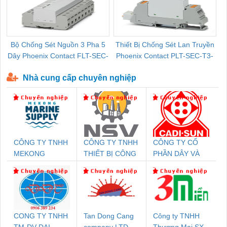
Bộ Chống Sét Nguồn 3 Pha 5
Thiết Bị Chống Sét Lan Truyền
B
Dây Phoenix Contact FLT-SEC-
Phoenix Contact PLT-SEC-T3-
P-T1-3S-440/35-FM - 2908264
230-FM-PT - 2907928
Nhà cung cấp chuyên nghiệp
CÔNG TY TNHH
CÔNG TY TNHH
CÔNG TY CỔ
MEKONG
THIẾT BỊ CÔNG
PHẦN DÂY VÀ
MARINE SUPPLY
NGHIỆP NIHON
CÁP ĐIỆN
SETSUBI VIỆT
THƯỢNG ĐÌNH
NAM
CONG TY TNHH
Tan Dong Cang
Công ty TNHH