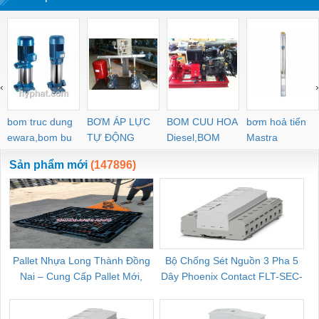
‹
›
bom truc dung
BƠM ÁP LỰC
BOM CUU HOA
bơm hoả tiển
ewara,bom bu
TỰ ĐỘNG
Diesel,BOM
Mastra
ewara
CHUA CHAY
Sản phẩm mới
(147896)
Pallet Nhựa Long Thành Đồng
Bộ Chống Sét Nguồn 3 Pha 5
Nai – Cung Cấp Pallet Mới,
Dây Phoenix Contact FLT-SEC-
C
Pallet Cũ Giá Tốt
P-T1-3S-264/50-FM - 2909589