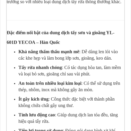
trường so với nhiều loại dung dịch tẩy rửa thông thường khác.
Đặc điểm nổi bật của dung dịch tẩy sơn và gioăng YL-
601D YECOA – Hàn Quốc
Khả năng thẩm thấu mạnh mẽ
: Dễ dàng len lỏi vào
các khe hẹp và làm bong lớp sơn, gioăng, keo dán.
Tẩy rửa nhanh chóng
: Có tác dụng hòa tan, làm mềm
và loại bỏ sơn, gioăng chỉ sau vài phút.
An toàn trên nhiều loại kim loại
: Có thể sử dụng trên
thép, nhôm, inox mà không gây ăn mòn.
Ít gây kích ứng
: Công thức đặc biệt với thành phần
không chứa chất gây ung thư.
Tính lưu động cao
: Giúp dung dịch lan tỏa đều, tăng
hiệu quả tẩy rửa.
Tiện lợi trong sử dụng
: Đóng gói dạng bình xịt khí