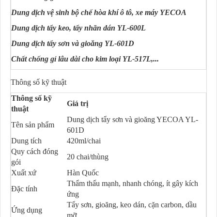
Dung dịch vệ sinh bộ chế hòa khí ô tô, xe máy YECOA
Dung dịch tẩy keo, tẩy nhãn dán YL-600L
Dung dịch tẩy sơn và gioăng YL-601D
Chất chống gỉ lâu dài cho kim loại YL-517L,...
Thông số kỹ thuật
Thông số kỹ
Giá trị
thuật
Dung dịch tẩy sơn và gioăng YECOA YL-
Tên sản phẩm
601D
Dung tích
420ml/chai
Quy cách đóng
20 chai/thùng
gói
Xuất xứ
Hàn Quốc
Thẩm thấu mạnh, nhanh chóng, ít gây kích
Đặc tính
ứng
Tẩy sơn, gioăng, keo dán, cặn carbon, dầu
Ứng dụng
mỡ