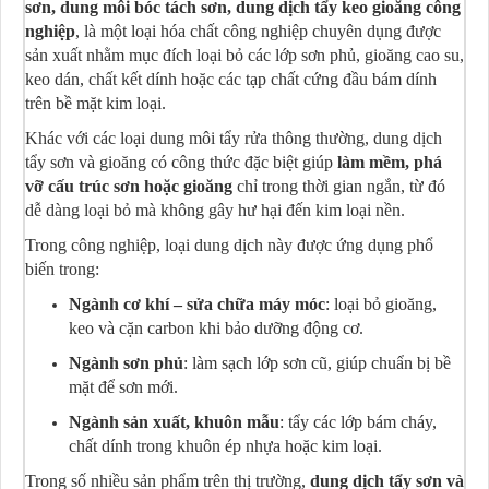
sơn, dung môi bóc tách sơn, dung dịch tẩy keo gioăng công
nghiệp
, là một loại hóa chất công nghiệp chuyên dụng được
sản xuất nhằm mục đích loại bỏ các lớp sơn phủ, gioăng cao su,
keo dán, chất kết dính hoặc các tạp chất cứng đầu bám dính
trên bề mặt kim loại.
Khác với các loại dung môi tẩy rửa thông thường, dung dịch
tẩy sơn và gioăng có công thức đặc biệt giúp
làm mềm, phá
vỡ cấu trúc sơn hoặc gioăng
chỉ trong thời gian ngắn, từ đó
dễ dàng loại bỏ mà không gây hư hại đến kim loại nền.
Trong công nghiệp, loại dung dịch này được ứng dụng phổ
biến trong:
Ngành cơ khí – sửa chữa máy móc
: loại bỏ gioăng,
keo và cặn carbon khi bảo dưỡng động cơ.
Ngành sơn phủ
: làm sạch lớp sơn cũ, giúp chuẩn bị bề
mặt để sơn mới.
Ngành sản xuất, khuôn mẫu
: tẩy các lớp bám cháy,
chất dính trong khuôn ép nhựa hoặc kim loại.
Trong số nhiều sản phẩm trên thị trường,
dung dịch tẩy sơn và