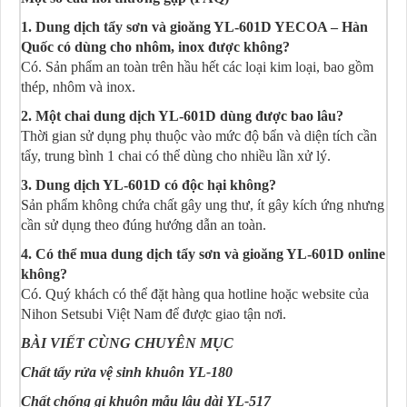
1. Dung dịch tẩy sơn và gioăng YL-601D YECOA – Hàn
Quốc có dùng cho nhôm, inox được không?
Có. Sản phẩm an toàn trên hầu hết các loại kim loại, bao gồm
thép, nhôm và inox.
2. Một chai dung dịch YL-601D dùng được bao lâu?
Thời gian sử dụng phụ thuộc vào mức độ bẩn và diện tích cần
tẩy, trung bình 1 chai có thể dùng cho nhiều lần xử lý.
3. Dung dịch YL-601D có độc hại không?
Sản phẩm không chứa chất gây ung thư, ít gây kích ứng nhưng
cần sử dụng theo đúng hướng dẫn an toàn.
4. Có thể mua dung dịch tẩy sơn và gioăng YL-601D online
không?
Có. Quý khách có thể đặt hàng qua hotline hoặc website của
Nihon Setsubi Việt Nam để được giao tận nơi.
BÀI VIẾT CÙNG CHUYÊN MỤC
Chất tẩy rửa vệ sinh khuôn YL-180
Chất chống gỉ khuôn mẫu lâu dài YL-517