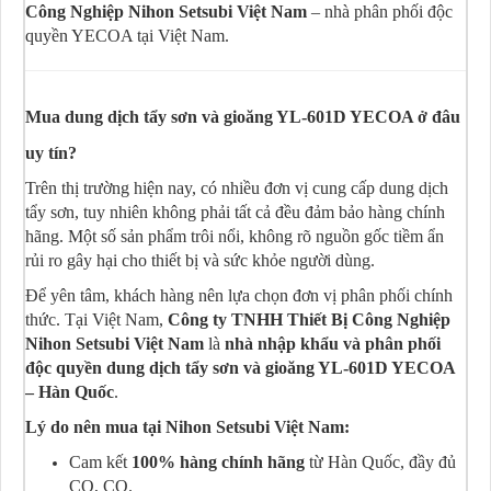
Công Nghiệp Nihon Setsubi Việt Nam
– nhà phân phối độc
quyền YECOA tại Việt Nam.
Mua dung dịch tẩy sơn và gioăng YL-601D YECOA ở đâu
uy tín?
Trên thị trường hiện nay, có nhiều đơn vị cung cấp dung dịch
tẩy sơn, tuy nhiên không phải tất cả đều đảm bảo hàng chính
hãng. Một số sản phẩm trôi nổi, không rõ nguồn gốc tiềm ẩn
rủi ro gây hại cho thiết bị và sức khỏe người dùng.
Để yên tâm, khách hàng nên lựa chọn đơn vị phân phối chính
thức. Tại Việt Nam,
Công ty TNHH Thiết Bị Công Nghiệp
Nihon Setsubi Việt Nam
là
nhà nhập khẩu và phân phối
độc quyền dung dịch tẩy sơn và gioăng YL-601D YECOA
– Hàn Quốc
.
Lý do nên mua tại Nihon Setsubi Việt Nam:
Cam kết
100% hàng chính hãng
từ Hàn Quốc, đầy đủ
CO, CQ.