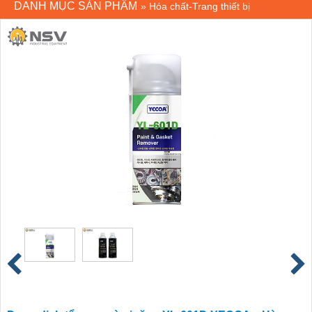
DANH MỤC SẢN PHẨM
»
Hóa chất-Trang thiết bị