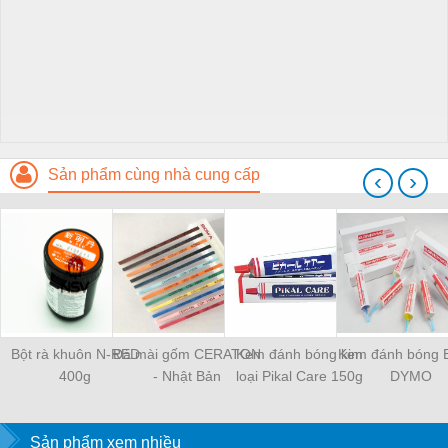
Sản phẩm cùng nhà cung cấp
‹
›
Bột rà khuôn N-RED
Đá mài gốm CERATON
Kem đánh bóng kim
Kem đánh bóng 
400g
- Nhật Bản
loại Pikal Care 150g
DYMO
Sản phẩm xem nhiều