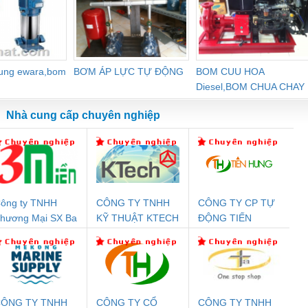
dung ewara,bom
BƠM ÁP LỰC TỰ ĐỘNG
BOM CUU HOA
Diesel,BOM CHUA CHAY
Nhà cung cấp chuyên nghiệp
ông ty TNHH
CÔNG TY TNHH
CÔNG TY CP TỰ
Đệm An Toàn
Rơ Le An Toàn
Bộ Lặp Tín Hiệu
Rơ
hương Mại SX Ba
KỸ THUẬT KTECH
ĐỘNG TIẾN
nix Contact
Phoenix Contact
PROFIBUS Phoenix
Pho
iền
VIỆT NAM
HƯNG
PC20-1NO-
PSR-SCP-
Contact PSI-REP-
298
24DC-SP -
24UC/ESL4/3X1/1X2/B
PROFIBUS/12MB -
700578
- 2981059
2708863
24DC
ÔNG TY TNHH
CÔNG TY CỔ
CÔNG TY TNHH