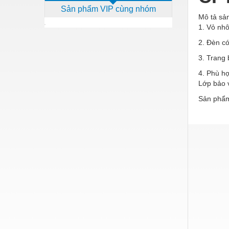
Sản phẩm VIP cùng nhóm
Dịch vụ - Thi công
Mô tả s
1. Vỏ nhô
Điện công nghiệp
2. Đèn c
Điện gia dụng
3. Trang 
Điện Lạnh
4. Phù h
Lớp bảo 
Đóng tàu Thiết bị
Sản phẩm
Đúc chính xác Thiết bị
Dụng cụ cầm tay
Dụng cụ cắt gọt
Dụng cụ điện
Dụng cụ đo
Gỗ - Trang thiết bị
Hàn cắt - Thiết bị