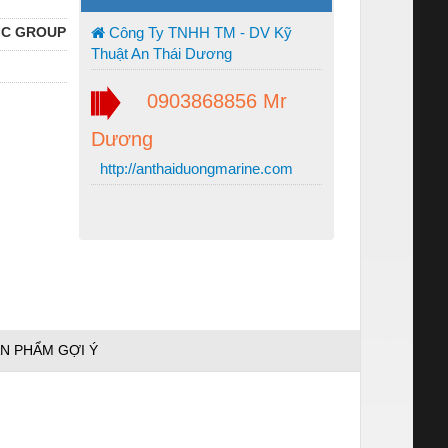
IC GROUP
Công Ty TNHH TM - DV Kỹ
Thuật An Thái Dương
0903868856 Mr
Dương
http://anthaiduongmarine.com
N PHẨM GỢI Ý