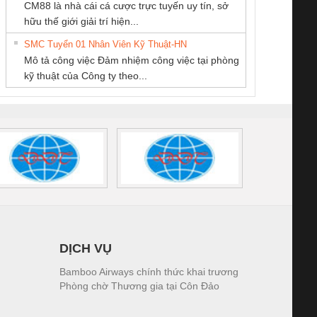
CM88 là nhà cái cá cược trực tuyến uy tín, sở
TM-DV DAI DONG
KINH DOANH
THIẾT BỊ CÔNG
iám sát chuỗi
Bộ chỉnh lưu nguồn
Nẹp nhôm chống
Bộ c
hữu thế giới giải trí hiện...
THANH
DỊCH VỤ XNK
NGHIỆP NIHON
tấm pin
điện TRANSCLINIC
trơn Đà Nẵng
giám 
PHƯƠNG NAM
SETSUBI VIỆT
SMC Tuyển 01 Nhân Viên Kỹ Thuật-HN
SCLINIC 16I+
BKE 1K5.4
Sola
NAM
Mô tả công việc Đảm nhiệm công việc tại phòng
 (2502520000)
(7791400879)2. Giá
TRAN
kỹ thuật của Công ty theo...
1K5.4
DỊCH VỤ
Bamboo Airways chính thức khai trương
Phòng chờ Thương gia tại Côn Đảo