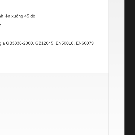
ỉnh lên xuống 45 độ
n
 gia GB3836-2000, GB12045, EN50018, EN60079