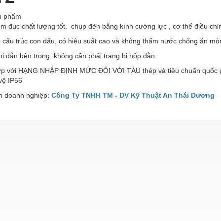
ản phẩm
m đúc chất lượng tốt, chụp đèn bằng kính cường lực , cơ thể điều ch
ó cấu trúc con dấu, có hiệu suất cao và không thấm nước chống ăn mò
bị dằn bên trong, không cần phải trang bị hộp dằn
ợp với HẠNG NHẬP ĐỊNH MỨC ĐỐI VỚI TÀU thép và tiêu chuẩn quốc
vệ IP56
 doanh nghiệp:
Công Ty TNHH TM - DV Kỹ Thuật An Thái Dương