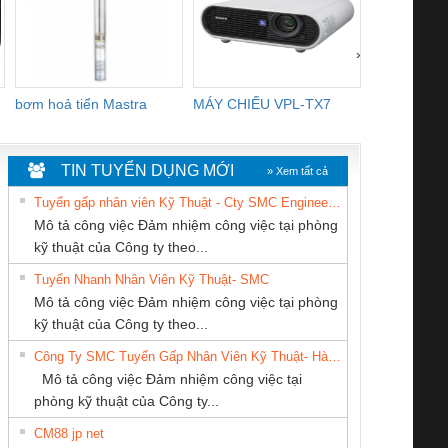
›
bơm hoả tiển Mastra
MÁY CHIẾU VPL-TX7
BOM DINH
WHITE
TIN TUYỂN DỤNG MỚI
» Xem tất cả
Tuyển gấp nhân viên Kỹ Thuật - Cty SMC Engineering
Mô tả công việc Đảm nhiệm công việc tại phòng
kỹ thuật của Công ty theo...
Tuyển Nhanh Nhân Viên Kỹ Thuật- SMC
Cty TNHH TM QC
CÔNG TY CỔ
Công Ty TNHH
 Le An Toàn
Bộ giám sát chuỗi
Bộ giám sát dòng
Bộ ng
Mô tả công việc Đảm nhiệm công việc tại phòng
Ba Miền
PHẦN DÂY VÀ
Thiết Bị Điện Nam
enix Contact
tấm pin
điện chuỗi
ray W
kỹ thuật của Công ty theo...
CÁP ĐIỆN
Quốc Thịnh
6960 – PSR-
TRANSCLINIC 16I+
TRANSCLINIC 16I+
BAS 
Công Ty SMC Tuyển Gấp Nhân Viên Kỹ Thuật- Hà Nội
THƯỢNG ĐÌNH
SCP-
1K5 L (2433950000)
(2008130000)
(28
Mô tả công việc Đảm nhiệm công việc tại
/FSP/2X1/1X2
phòng kỹ thuật của Công ty...
CM88 jp net
CONG TY TNHH
CÔNG TY TNHH
CÔNG TY TNHH