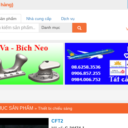
 hàng)
Sản phẩm
Nhà cung cấp
Dịch vụ
Danh mục
V
MỤC SẢN PHẨM
»
Thiết bị chiếu sáng
CFT2
Mã số:
G-24474-1