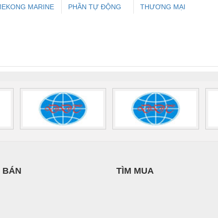
MEKONG MARINE
PHẦN TỰ ĐỘNG
THƯƠNG MẠI
ưu Điện AC
Mô-đun Ắc Quy UPS
Rơ Le An Toàn
Bộ g
UPPLY
TIẾN HƯNG
THIÊN ÂN VIỆT
 Suất Cao
Phoenix Contact
Phoenix Contact
NAM
nix Contact
QUINT-HP-
2981059 – PSR-
TRAN
INT-HP-
BAT/PB/48DC/7.0AH/PT
SCP-
1K5 H
0AC/2.5KVA/PT
- 1133819
24UC/ESL4/3X1/1X2/B
 1136815
 BÁN
TÌM MUA