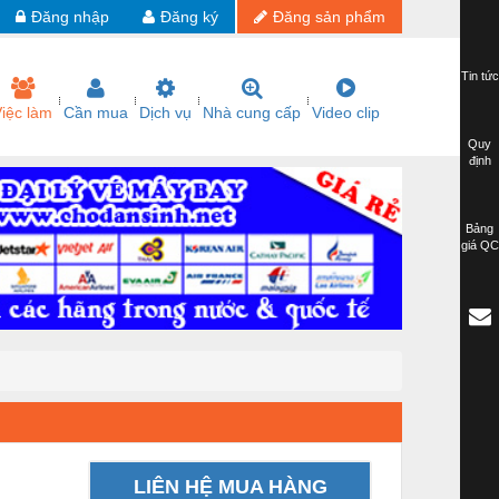
Đăng nhập
Đăng ký
Đăng sản phẩm
Tin tức
iệc làm
Cần mua
Dịch vụ
Nhà cung cấp
Video clip
Quy
định
Bảng
giá QC
LIÊN HỆ MUA HÀNG