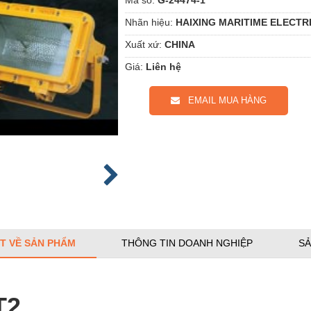
Nhãn hiệu:
HAIXING MARITIME ELECTR
Xuất xứ:
CHINA
Giá:
Liên hệ
EMAIL MUA HÀNG
ẾT VỀ SẢN PHẨM
THÔNG TIN DOANH NGHIỆP
SẢ
T2