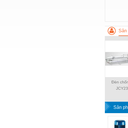
Hóa chất-Trang thiết bị
Kệ công nghiệp
Khí nén - Thiết bị
Sản 
Khuôn mẫu - Phụ tùng
Lọc công nghiệp
Máy công cụ - Phụ tùng
Mỏ - Trang thiết bị
Mô tơ - Hộp số
Đèn chố
Môi trường - Thiết bị
JCY23
Nâng hạ - Trang thiết bị
Nội - Ngoại thất - văn phòng
Sản ph
Nồi hơi - Trang thiết bị
Nông nghiệp - Thiết bị