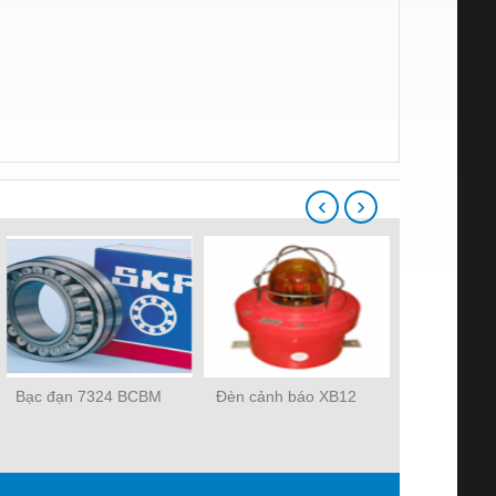
‹
›
Bạc đạn 7324 BCBM
Đèn cảnh báo XB12
Bộ ng