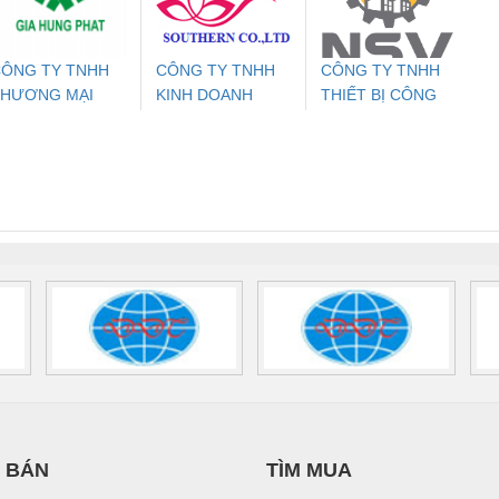
700578
- 2981059
2708863
24DC
ÔNG TY TNHH
CÔNG TY TNHH
CÔNG TY TNHH
THƯƠNG MẠI
KINH DOANH
THIẾT BỊ CÔNG
ưu Điện AC
Mô-đun Ắc Quy UPS
Rơ Le An Toàn
Bộ g
ỊCH VỤ KỸ
DỊCH VỤ XNK
NGHIỆP NIHON
 Suất Cao
Phoenix Contact
Phoenix Contact
HUẬT ĐIỆN CƠ
PHƯƠNG NAM
SETSUBI VIỆT
nix Contact
QUINT-HP-
2981059 – PSR-
TRAN
IA HƯNG PHÁT
NAM
INT-HP-
BAT/PB/48DC/7.0AH/PT
SCP-
1K5 H
0AC/2.5KVA/PT
- 1133819
24UC/ESL4/3X1/1X2/B
 1136815
 BÁN
TÌM MUA