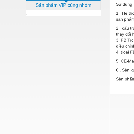
Sử dụng n
Sản phẩm VIP cùng nhóm
Dịch vụ - Thi công
1. Hệ thố
Điện công nghiệp
sản phẩm
Điện gia dụng
2. cấu tr
thay đổi 
Điện Lạnh
3. FB Tí
điều chỉn
Đóng tàu Thiết bị
4. (loại 
Đúc chính xác Thiết bị
5. CE-Mar
6 . Sản x
Dụng cụ cầm tay
Sản phẩm
Dụng cụ cắt gọt
Dụng cụ điện
Dụng cụ đo
Gỗ - Trang thiết bị
Hàn cắt - Thiết bị