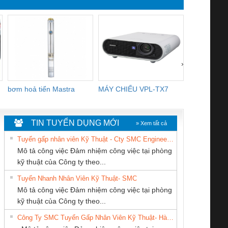
›
bơm hoả tiển Mastra
MÁY CHIẾU VPL-TX7
BOM DINH
WHITE
TIN TUYỂN DỤNG MỚI
» Xem tất cả
Tuyển gấp nhân viên Kỹ Thuật - Cty SMC Engineering
Mô tả công việc Đảm nhiệm công việc tại phòng
kỹ thuật của Công ty theo...
Tuyển Nhanh Nhân Viên Kỹ Thuật- SMC
Cty TNHH TM QC
Công ty TNHH
CÔNG TY TNHH
 Le An Toàn
Bộ giám sát chuỗi
Bộ giám sát dòng
Bộ ng
Mô tả công việc Đảm nhiệm công việc tại phòng
Ba Miền
Thương Mại SX
MEKONG MARINE
enix Contact
tấm pin
điện chuỗi
ray W
kỹ thuật của Công ty theo...
Ba Miền
SUPPLY
6960 – PSR-
TRANSCLINIC 16I+
TRANSCLINIC 16I+
BAS 
Công Ty SMC Tuyển Gấp Nhân Viên Kỹ Thuật- Hà Nội
SCP-
1K5 L (2433950000)
(2008130000)
(28