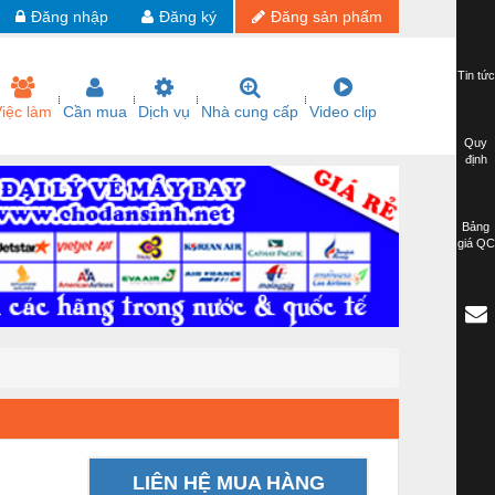
Đăng nhập
Đăng ký
Đăng sản phẩm
Tin tức
iệc làm
Cần mua
Dịch vụ
Nhà cung cấp
Video clip
Quy
định
Bảng
giá QC
LIÊN HỆ MUA HÀNG