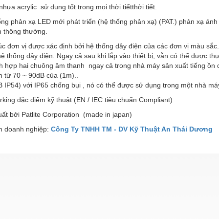
hựa acrylic sử dụng tốt trong mọi thời tiếtthời tiết.
ng phản xạ LED mới phát triển (hệ thống phản xạ) (PAT.) phản xạ ánh
 thông thường.
úc đơn vị được xác định bởi hệ thống dây điện của các đơn vị màu sắc
hệ thống dây điện. Ngay cả sau khi lắp vào thiết bị, vẫn có thể được t
ch hợp hai chuông âm thanh ngay cả trong nhà máy sản xuất tiếng ồn 
h từ 70 ~ 90dB của (1m)..
FB IP54) với IP65 chống bụi , nó có thể được sử dụng trong một nhà m
king đặc điểm kỹ thuật (EN / IEC tiêu chuẩn Compliant)
uất bởi Patlite Corporation (made in japan)
 doanh nghiệp:
Công Ty TNHH TM - DV Kỹ Thuật An Thái Dương