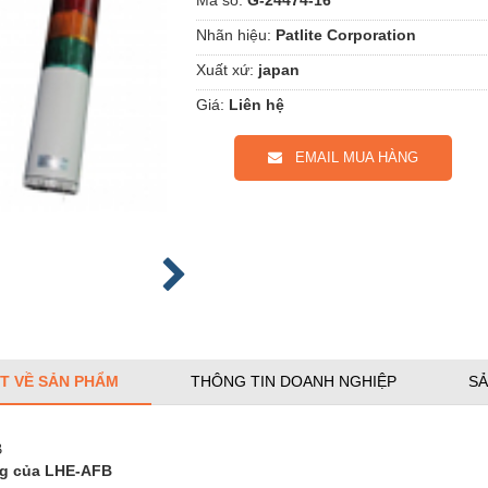
Nhãn hiệu:
Patlite Corporation
Xuất xứ:
japan
Giá:
Liên hệ
EMAIL MUA HÀNG
ẾT VỀ SẢN PHẨM
THÔNG TIN DOANH NGHIỆP
SẢ
B
ng của LHE-AFB