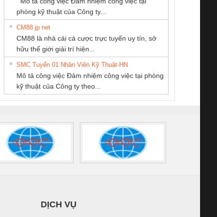
Mô tả công việc Đảm nhiệm công việc tại
/FSP/2X1/1X2
phòng kỹ thuật của Công ty...
CM88 jp net
CÔNG TY CP TỰ
Công Ty TNHH
CÔNG TY TNHH
CM88 là nhà cái cá cược trực tuyến uy tín, sở
ĐỘNG TIẾN
Thiết Bị Điện Nam
KỸ THUẬT KTECH
iám sát chuỗi
Bộ chỉnh lưu nguồn
Nẹp nhôm chống
Bộ c
hữu thế giới giải trí hiện...
HƯNG
Quốc Thịnh
VIỆT NAM
tấm pin
điện TRANSCLINIC
trơn Đà Nẵng
giám 
SMC Tuyển 01 Nhân Viên Kỹ Thuật-HN
SCLINIC 16I+
BKE 1K5.4
Sola
Mô tả công việc Đảm nhiệm công việc tại phòng
 (2502520000)
(7791400879)2. Giá
TRAN
kỹ thuật của Công ty theo...
1K5.4
DỊCH VỤ