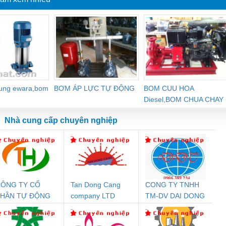
dung ewara,bom
BƠM ÁP LỰC TỰ ĐỘNG
BOM CUU HOA
Diesel,BOM CHUA CHAY
Nhà cung cấp chuyên nghiệp
ÔNG TY CỔ
Tan Dong Cang
CONG TY TNHH
Đệm An Toàn
Rơ Le An Toàn
Bộ Lặp Tín Hiệu
Rơ
PHẦN TỰ ĐỘNG
company LTD
TM-DV DAI DONG
nix Contact
Phoenix Contact
PROFIBUS Phoenix
Pho
IẾN HƯNG
THANH
PC20-1NO-
PSR-SCP-
Contact PSI-REP-
298
24DC-SP -
24UC/ESL4/3X1/1X2/B
PROFIBUS/12MB -