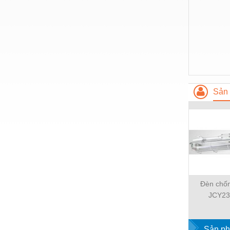
Hóa chất-Trang thiết bị
Kệ công nghiệp
Khí nén - Thiết bị
Khuôn mẫu - Phụ tùng
Lọc công nghiệp
Sản 
Máy công cụ - Phụ tùng
Mỏ - Trang thiết bị
Mô tơ - Hộp số
Môi trường - Thiết bị
Nâng hạ - Trang thiết bị
Đèn chố
Nội - Ngoại thất - văn phòng
JCY23
Nồi hơi - Trang thiết bị
Nông nghiệp - Thiết bị
Sản ph