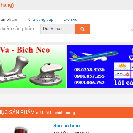
 hàng)
Sản phẩm
Nhà cung cấp
Dịch vụ
Danh mục
V
MỤC SẢN PHẨM
»
Thiết bị chiếu sáng
đèn tín hiệu
Mã số:
G-24474-16