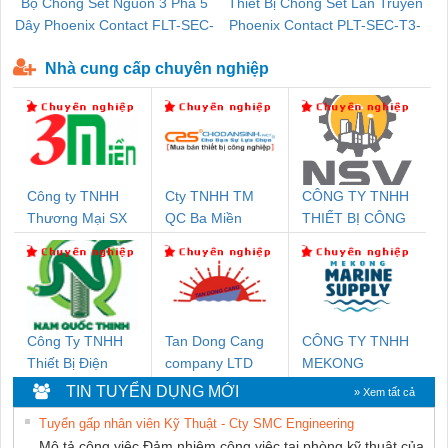
Bộ Chống Sét Nguồn 3 Pha 5
Thiết Bị Chống Sét Lan Truyền
B
Dây Phoenix Contact FLT-SEC-
Phoenix Contact PLT-SEC-T3-
P-T1-3S-440/35-FM - 2908264
230-FM-PT - 2907928
Nhà cung cấp chuyên nghiệp
Công ty TNHH
Cty TNHH TM
CÔNG TY TNHH
Thương Mại SX
QC Ba Miền
THIẾT BỊ CÔNG
Ba Miền
NGHIỆP NIHON
SETSUBI VIỆT
NAM
Công Ty TNHH
Tan Dong Cang
CÔNG TY TNHH
Thiết Bị Điện
company LTD
MEKONG
Nam Quốc Thịnh
MARINE
TIN TUYỂN DỤNG MỚI
» Xem tất cả
SUPPLY
Tuyển gấp nhân viên Kỹ Thuật - Cty SMC Engineering
Mô tả công việc Đảm nhiệm công việc tại phòng kỹ thuật của