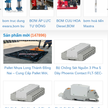
‹
›
bom truc dung
BƠM ÁP LỰC
BOM CUU HOA
bơm hoả tiển
ewara,bom bu
TỰ ĐỘNG
Diesel,BOM
Mastra
ewara
CHUA CHAY
Sản phẩm mới
(147896)
Pallet Nhựa Long Thành Đồng
Bộ Chống Sét Nguồn 3 Pha 5
Nai – Cung Cấp Pallet Mới,
Dây Phoenix Contact FLT-SEC-
C
Pallet Cũ Giá Tốt
P-T1-3S-264/50-FM - 2909589