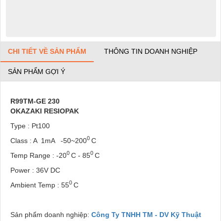
CHI TIẾT VỀ SẢN PHẨM
THÔNG TIN DOANH NGHIỆP
SẢN PHẨM GỢI Ý
R99TM-GE 230
OKAZAKI RESIOPAK
Type : Pt100
0
Class : A 1mA -50~200
C
0
0
Temp Range : -20
C - 85
C
Power : 36V DC
0
Ambient Temp : 55
C
Sản phẩm doanh nghiệp:
Công Ty TNHH TM - DV Kỹ Thuật