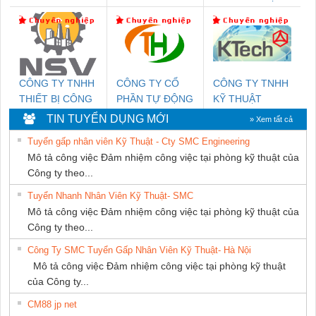
MARINE SUPPLY
DỊCH VỤ XNK
DỊCH VỤ KỸ
PHƯƠNG NAM
THUẬT ĐIỆN CƠ
GIA HƯNG
PHÁT
CÔNG TY TNHH
CÔNG TY CỔ
CÔNG TY TNHH
THIẾT BỊ CÔNG
PHẦN TỰ ĐỘNG
KỸ THUẬT
NGHIỆP NIHON
TIẾN HƯNG
KTECH VIỆT
TIN TUYỂN DỤNG MỚI
» Xem tất cả
SETSUBI VIỆT
NAM
Tuyển gấp nhân viên Kỹ Thuật - Cty SMC Engineering
NAM
Mô tả công việc Đảm nhiệm công việc tại phòng kỹ thuật của
Công ty theo...
Tuyển Nhanh Nhân Viên Kỹ Thuật- SMC
Mô tả công việc Đảm nhiệm công việc tại phòng kỹ thuật của
Công ty theo...
Công Ty SMC Tuyển Gấp Nhân Viên Kỹ Thuật- Hà Nội
Mô tả công việc Đảm nhiệm công việc tại phòng kỹ thuật
của Công ty...
CM88 jp net