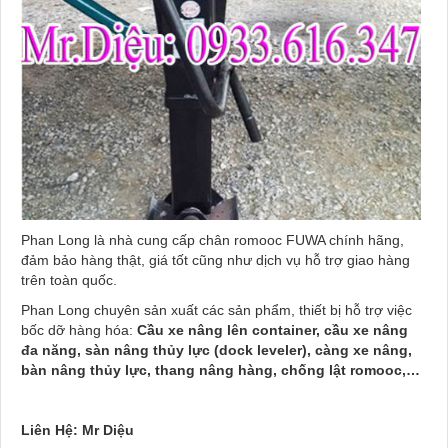
Phan Long là nhà cung cấp chân romooc FUWA chính hãng,
đảm bảo hàng thật, giá tốt cũng như dịch vụ hỗ trợ giao hàng
trên toàn quốc.
Phan Long chuyên sản xuất các sản phẩm, thiết bị hỗ trợ việc
bốc dỡ hàng hóa:
C
ầ
u xe nâng lên container, c
ầ
u xe nâng
đa năng, sàn nâng th
ủ
y l
ự
c (dock leveler), càng xe nâng,
bàn nâng th
ủ
y l
ự
c, thang nâng hàng, chống lật romooc,…
Liên H
ệ
: Mr Di
ệ
u