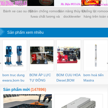
Bánh xe cao su đặc
Chân chống romooc
Sàn nâng thủy lực
Chống lật romoo
fuwa chất lượng và
dockleveler
hàng trên toàn
giao hàng toàn quốc
Sản phẩm xem nhiều
‹
›
bom truc dung
BƠM ÁP LỰC
BOM CUU HOA
bơm hoả tiển
ewara,bom bu
TỰ ĐỘNG
Diesel,BOM
Mastra
ewara
CHUA CHAY
Sản phẩm mới
(147896)