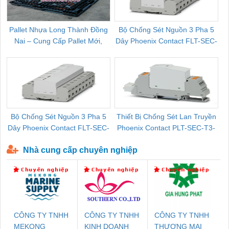
Pallet Nhựa Long Thành Đồng
Bộ Chống Sét Nguồn 3 Pha 5
Nai – Cung Cấp Pallet Mới,
Dây Phoenix Contact FLT-SEC-
C
Pallet Cũ Giá Tốt
P-T1-3S-264/50-FM - 2909589
Bộ Chống Sét Nguồn 3 Pha 5
Thiết Bị Chống Sét Lan Truyền
B
Dây Phoenix Contact FLT-SEC-
Phoenix Contact PLT-SEC-T3-
P-T1-3S-440/35-FM - 2908264
230-FM-PT - 2907928
Nhà cung cấp chuyên nghiệp
CÔNG TY TNHH
CÔNG TY TNHH
CÔNG TY TNHH
MEKONG
KINH DOANH
THƯƠNG MẠI