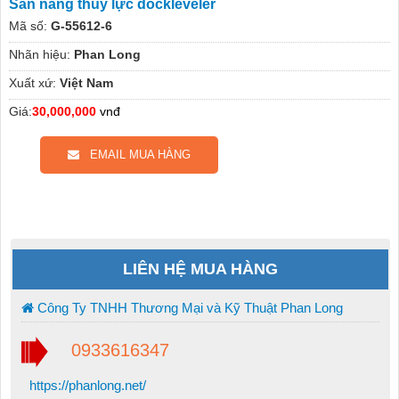
Sàn nâng thủy lực dockleveler
Mã số:
G-55612-6
Nhãn hiệu:
Phan Long
Xuất xứ:
Việt Nam
Giá:
30,000,000
vnđ
EMAIL MUA HÀNG
LIÊN HỆ MUA HÀNG
Công Ty TNHH Thương Mại và Kỹ Thuật Phan Long
0933616347
https://phanlong.net/