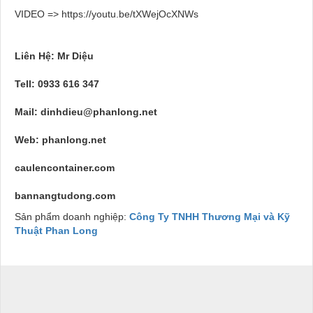
VIDEO =>
https://youtu.be/tXWejOcXNWs
Liên H
ệ
: Mr Di
ệ
u
Tell: 0933 616 347
Mail:
dinhdieu@phanlong.net
Web:
phanlong.net
caulencontainer.com
bannangtudong.com
Sản phẩm doanh nghiệp:
Công Ty TNHH Thương Mại và Kỹ
Thuật Phan Long