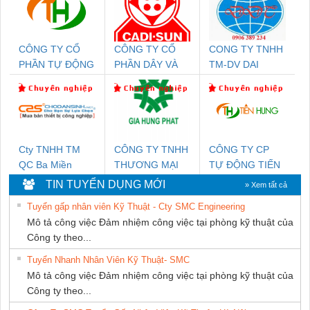
CÔNG TY CỔ
CÔNG TY CỔ
CONG TY TNHH
PHẦN TỰ ĐỘNG
PHẦN DÂY VÀ
TM-DV DAI
TIẾN HƯNG
CÁP ĐIỆN
DONG THANH
THƯỢNG ĐÌNH
Cty TNHH TM
CÔNG TY TNHH
CÔNG TY CP
QC Ba Miền
THƯƠNG MẠI
TỰ ĐỘNG TIẾN
DỊCH VỤ KỸ
HƯNG
TIN TUYỂN DỤNG MỚI
» Xem tất cả
THUẬT ĐIỆN CƠ
Tuyển gấp nhân viên Kỹ Thuật - Cty SMC Engineering
GIA HƯNG
Mô tả công việc Đảm nhiệm công việc tại phòng kỹ thuật của
PHÁT
Công ty theo...
Tuyển Nhanh Nhân Viên Kỹ Thuật- SMC
Mô tả công việc Đảm nhiệm công việc tại phòng kỹ thuật của
Công ty theo...