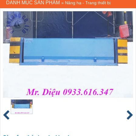
DANH MỤC SẢN PHẨM
»
Nâng hạ - Trang thiết bị