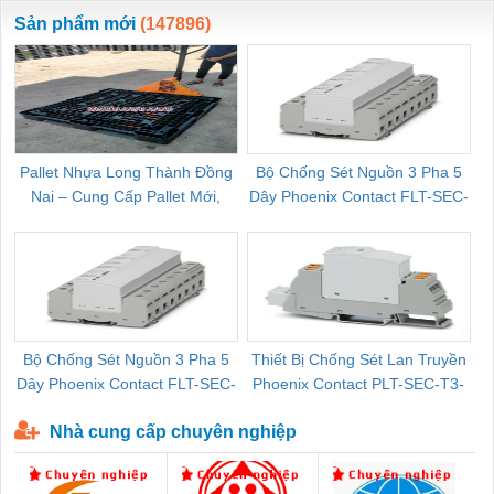
ewara
CHUA CHAY
Sản phẩm mới
(147896)
Pallet Nhựa Long Thành Đồng
Bộ Chống Sét Nguồn 3 Pha 5
Nai – Cung Cấp Pallet Mới,
Dây Phoenix Contact FLT-SEC-
C
Pallet Cũ Giá Tốt
P-T1-3S-264/50-FM - 2909589
Bộ Chống Sét Nguồn 3 Pha 5
Thiết Bị Chống Sét Lan Truyền
B
Dây Phoenix Contact FLT-SEC-
Phoenix Contact PLT-SEC-T3-
P-T1-3S-440/35-FM - 2908264
230-FM-PT - 2907928
Nhà cung cấp chuyên nghiệp