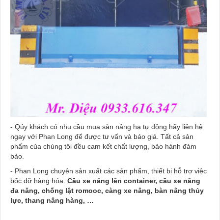
- Qúy khách có nhu cầu mua sàn nâng hạ tự động hãy liên hệ
ngay với Phan Long để được tư vấn và báo giá. Tất cả sản
phẩm của chúng tôi đều cam kết chất lượng, bảo hành đảm
bảo.
- Phan Long chuyên sản xuất các sản phẩm, thiết bị hỗ trợ việc
bốc dỡ hàng hóa:
C
ầ
u xe nâng lên container, c
ầ
u xe nâng
đa năng, chống lật romooc
, càng xe nâng, bàn nâng th
ủ
y
l
ự
c, thang nâng hàng, …