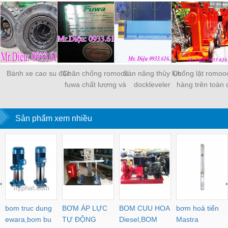
Bánh xe cao su đặc
Chân chống romooc
Sàn nâng thủy lực
Chống lật romoo
fuwa chất lượng và
dockleveler
hàng trên toàn
giao hàng toàn quốc
Sản phẩm xem nhiều
‹
›
bom truc dung
BƠM ÁP LỰC
BOM CUU HOA
bơm hoả tiển
ewara,bom bu
TỰ ĐỘNG
Diesel,BOM
Mastra