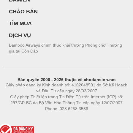
CHÀO BÁN
TÌM MUA
DỊCH VỤ
Bamboo Airways chính thức khai trương Phòng chờ Thương
gia tại Côn Đảo
Bản quyền 2006 - 2026 thuộc về chodansinh.net
Giấy phép đăng ký Kinh doanh số: 4102048591 do Sở Kế Hoạch
và Đầu Tư cấp ngày 28/03/2007
Giấy phép Thiết lập trang Tin Điện Tử trên Internet (ICP) số:
297/GP-BC do Bộ Văn Hóa Thông Tin cấp ngày 12/07/2007
Phone: 028.6258.3536
Phòng trọ
|
https://bdsgroup.vn
https://kqxs123.com