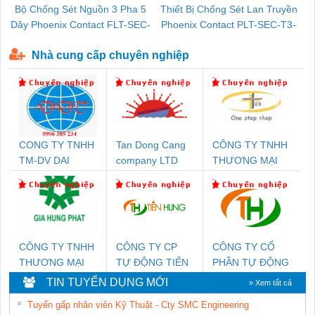
Bộ Chống Sét Nguồn 3 Pha 5
Thiết Bị Chống Sét Lan Truyền
B
Dây Phoenix Contact FLT-SEC-
Phoenix Contact PLT-SEC-T3-
P-T1-3S-440/35-FM - 2908264
230-FM-PT - 2907928
Nhà cung cấp chuyên nghiệp
CONG TY TNHH
Tan Dong Cang
CÔNG TY TNHH
TM-DV DAI
company LTD
THƯƠNG MẠI
DONG THANH
THIÊN ÂN VIỆT
NAM
CÔNG TY TNHH
CÔNG TY CP
CÔNG TY CỔ
THƯƠNG MẠI
TỰ ĐỘNG TIẾN
PHẦN TỰ ĐỘNG
DỊCH VỤ KỸ
HƯNG
TIẾN HƯNG
TIN TUYỂN DỤNG MỚI
» Xem tất cả
THUẬT ĐIỆN CƠ
Tuyển gấp nhân viên Kỹ Thuật - Cty SMC Engineering
GIA HƯNG PHÁT