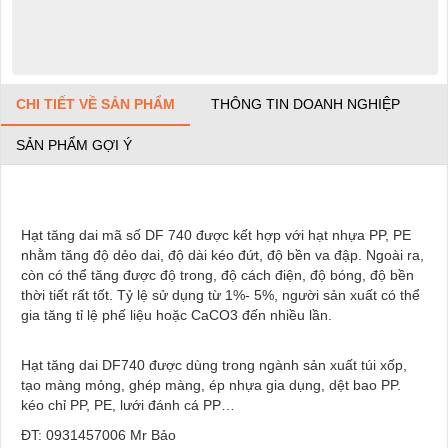
CHI TIẾT VỀ SẢN PHẨM
THÔNG TIN DOANH NGHIỆP
SẢN PHẨM GỢI Ý
Hạt tăng dai mã số DF 740 được kết hợp với hạt nhựa PP, PE
nhằm tăng độ dẻo dai, độ dài kéo đứt, độ bền va đập. Ngoài ra,
còn có thể tăng được độ trong, độ cách điện, độ bóng, độ bền
thời tiết rất tốt. Tỷ lệ sử dụng từ 1%- 5%, người sản xuất có thể
gia tăng tỉ lệ phế liệu hoặc CaCO3 đến nhiều lần.
Hạt tăng dai DF740 được dùng trong ngành sản xuất túi xốp,
tạo màng mỏng, ghép màng, ép nhựa gia dụng, dệt bao PP.
kéo chỉ PP, PE, lưới đánh cá PP…
ĐT: 0931457006 Mr Bảo