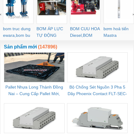
‹
›
bom truc dung
BƠM ÁP LỰC
BOM CUU HOA
bơm hoả tiển
ewara,bom bu
TỰ ĐỘNG
Diesel,BOM
Mastra
ewara
CHUA CHAY
Sản phẩm mới
(147896)
Pallet Nhựa Long Thành Đồng
Bộ Chống Sét Nguồn 3 Pha 5
Nai – Cung Cấp Pallet Mới,
Dây Phoenix Contact FLT-SEC-
C
Pallet Cũ Giá Tốt
P-T1-3S-264/50-FM - 2909589