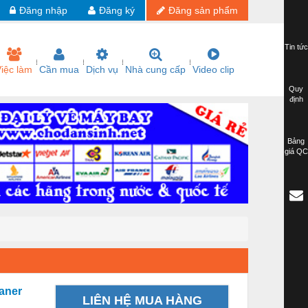
Đăng nhập
Đăng ký
Đăng sản phẩm
Tin tức
iệc làm
Cần mua
Dịch vụ
Nhà cung cấp
Video clip
Quy
định
Bảng
giá QC
aner
LIÊN HỆ MUA HÀNG