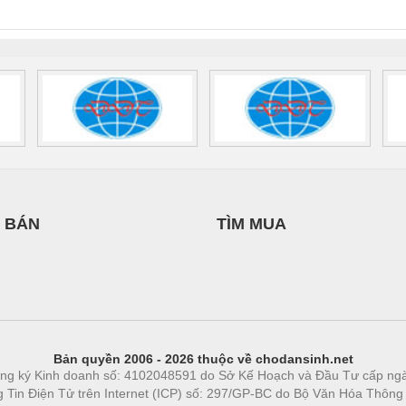
0AC/2.5KVA/PT
- 1133819
24UC/ESL4/3X1/1X2/B
 1136815
 BÁN
TÌM MUA
Bản quyền 2006 - 2026 thuộc về chodansinh.net
ng ký Kinh doanh số: 4102048591 do Sở Kế Hoạch và Đầu Tư cấp ng
ng Tin Điện Tử trên Internet (ICP) số: 297/GP-BC do Bộ Văn Hóa Thông