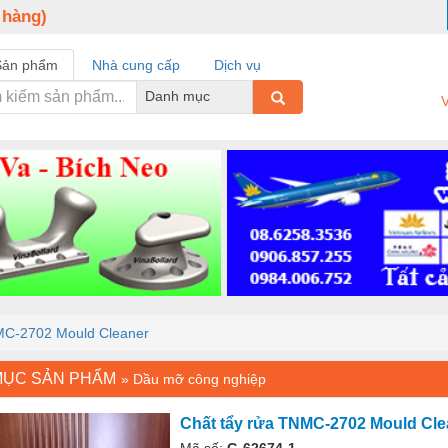
 hàng)
Sản phẩm
Nhà cung cấp
Dịch vụ
Danh mục
V
MC-2702 Mould Cleaner
MỤC SẢN PHẨM
»
Dầu mỡ công nghiệp
Chất tẩy rửa TNMC-2702 Mould Cle
Mã số:
G-62674-1