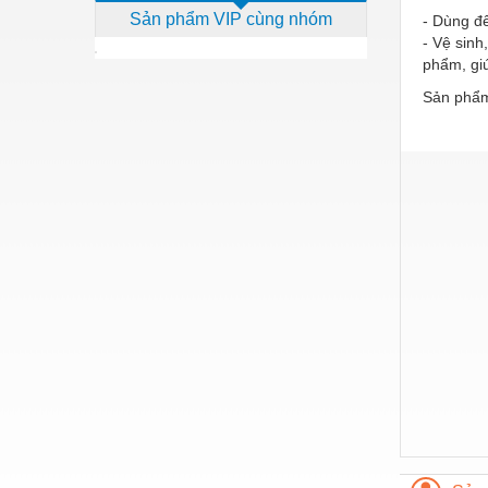
Sản phẩm VIP cùng nhóm
- Dùng để
Dịch vụ - Thi công
- Vệ sin
Điện công nghiệp
phẩm, gi
Sản phẩm
Điện gia dụng
Điện Lạnh
Đóng tàu Thiết bị
Đúc chính xác Thiết bị
Dụng cụ cầm tay
Dụng cụ cắt gọt
Dụng cụ điện
Dụng cụ đo
Gỗ - Trang thiết bị
Hàn cắt - Thiết bị