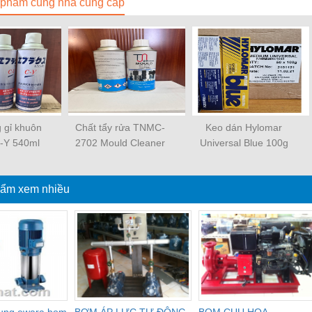
phẩm cùng nhà cung cấp
 gỉ khuôn
Chất tẩy rửa TNMC-
Keo dán Hylomar
-Y 540ml
2702 Mould Cleaner
Universal Blue 100g
ẩm xem nhiều
dung ewara,bom
BƠM ÁP LỰC TỰ ĐỘNG
BOM CUU HOA