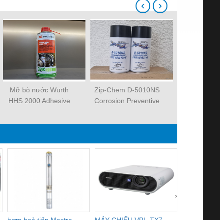
‹
›
Mỡ bò nước Wurth
Zip-Chem D-5010NS
Mỡ Chester
HHS 2000 Adhesive
Corrosion Preventive
Premium Nick
lubricant 500ml
12oz
Seize Compo
›
bơm hoả tiển Mastra
MÁY CHIẾU VPL-TX7
BOM DINH