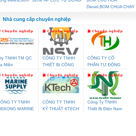
Diesel,BOM CHUA CHAY
Nhà cung cấp chuyên nghiệp
ty TNHH TM QC
CÔNG TY TNHH
CÔNG TY CỔ
Đệm An Toàn
Rơ Le An Toàn
Bộ Lặp Tín Hiệu
Rơ
a Miền
THIẾT BỊ CÔNG
PHẦN TỰ ĐỘNG
nix Contact
Phoenix Contact
PROFIBUS Phoenix
Pho
NGHIỆP NIHON
TIẾN HƯNG
PC20-1NO-
PSR-SCP-
Contact PSI-REP-
298
SETSUBI VIỆT
24DC-SP -
24UC/ESL4/3X1/1X2/B
PROFIBUS/12MB -
NAM
700578
- 2981059
2708863
24DC
ÔNG TY TNHH
CÔNG TY TNHH
Công Ty TNHH
MEKONG MARINE
KỸ THUẬT KTECH
Thiết Bị Điện Nam
ưu Điện AC
Mô-đun Ắc Quy UPS
Rơ Le An Toàn
Bộ g
UPPLY
VIỆT NAM
Quốc Thịnh
 Suất Cao
Phoenix Contact
Phoenix Contact
nix Contact
QUINT-HP-
2981059 – PSR-
TRAN
INT-HP-
BAT/PB/48DC/7.0AH/PT
SCP-
1K5 H