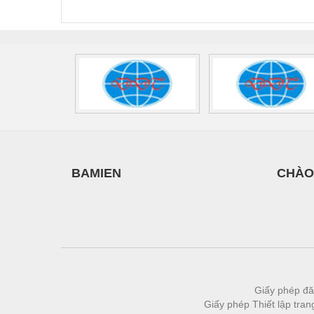
440/35-FM -
2907928
UPS/23
Thiết bị làm sạch
2908264
-
Thiết bị sơn - Sơn
Thiết bị nhà bếp
Thiết bị nhiệt
Thiêt bị PCCC
Thiết bị truyền động
Thiết bị văn phòng
BAMIEN
CHÀO
Thiết bị viễn thông
Thủy lực-Thiết bị
Thủy sản - Trang thiết bị
Tự động hoá
Van - Co các loại
Giấy phép đă
Giấy phép Thiết lập tra
Vật liệu mài mòn