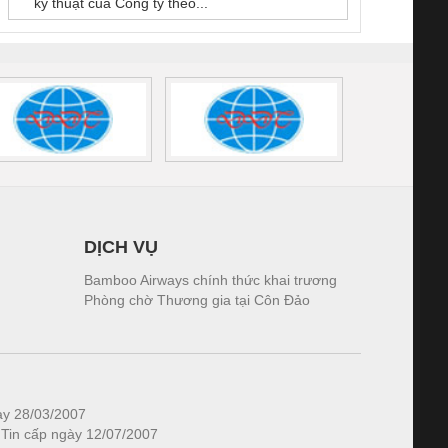
kỹ thuật của Công ty theo...
1K5.4
DỊCH VỤ
Bamboo Airways chính thức khai trương
Phòng chờ Thương gia tại Côn Đảo
ày 28/03/2007
 Tin cấp ngày 12/07/2007