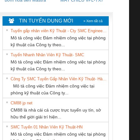
WHITE
TIN TUYỂN DỤNG MỚI
» Xem tất cả
Tuyển gấp nhân viên Kỹ Thuật - Cty SMC Engineering
Mô tả công việc Đảm nhiệm công việc tại phòng
kỹ thuật của Công ty theo...
Tuyển Nhanh Nhân Viên Kỹ Thuật- SMC
CÔNG TY TNHH
CÔNG TY CP TỰ
Công ty TNHH
 Le An Toàn
Bộ giám sát chuỗi
Bộ giám sát dòng
Bộ ng
Mô tả công việc Đảm nhiệm công việc tại phòng
THƯƠNG MẠI
ĐỘNG TIẾN
Thương Mại SX
enix Contact
tấm pin
điện chuỗi
ray W
kỹ thuật của Công ty theo...
THIÊN ÂN VIỆT
HƯNG
Ba Miền
6960 – PSR-
TRANSCLINIC 16I+
TRANSCLINIC 16I+
BAS 
Công Ty SMC Tuyển Gấp Nhân Viên Kỹ Thuật- Hà Nội
NAM
SCP-
1K5 L (2433950000)
(2008130000)
(28
Mô tả công việc Đảm nhiệm công việc tại
/FSP/2X1/1X2
phòng kỹ thuật của Công ty...
CM88 jp net
CÔNG TY TNHH
CÔNG TY CỔ
Tan Dong Cang
CM88 là nhà cái cá cược trực tuyến uy tín, sở
THƯƠNG MẠI
PHẦN DÂY VÀ
company LTD
iám sát chuỗi
Bộ chỉnh lưu nguồn
Nẹp nhôm chống
Bộ c
hữu thế giới giải trí hiện...
DỊCH VỤ KỸ
CÁP ĐIỆN
tấm pin
điện TRANSCLINIC
trơn Đà Nẵng
giám 
THUẬT ĐIỆN CƠ
THƯỢNG ĐÌNH
SMC Tuyển 01 Nhân Viên Kỹ Thuật-HN
SCLINIC 16I+
BKE 1K5.4
Sola
GIA HƯNG PHÁT
Mô tả công việc Đảm nhiệm công việc tại phòng
 (2502520000)
(7791400879)2. Giá
TRAN