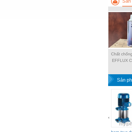
Sản 
Hóa chất-Trang thiết bị
Kệ công nghiệp
Khí nén - Thiết bị
Khuôn mẫu - Phụ tùng
Lọc công nghiệp
Chất chống
Máy công cụ - Phụ tùng
EFFLUX C
Mỏ - Trang thiết bị
Mô tơ - Hộp số
Sản ph
Môi trường - Thiết bị
Nâng hạ - Trang thiết bị
Nội - Ngoại thất - văn phòng
‹
Nồi hơi - Trang thiết bị
Nông nghiệp - Thiết bị
bom truc 