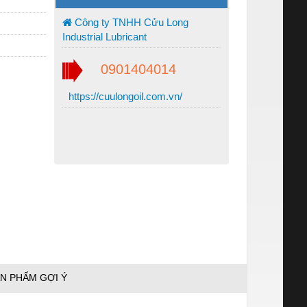
Công ty TNHH Cửu Long
Industrial Lubricant
0901404014
https://cuulongoil.com.vn/
N PHẨM GỢI Ý