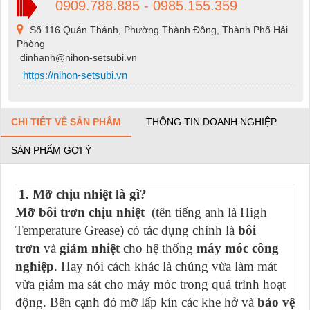
0909.788.885 - 0985.155.359
Số 116 Quán Thánh, Phường Thành Đông, Thành Phố Hải
Phòng
dinhanh@nihon-setsubi.vn
https://nihon-setsubi.vn
CHI TIẾT VỀ SẢN PHẨM
THÔNG TIN DOANH NGHIỆP
SẢN PHẨM GỢI Ý
1. Mỡ chịu nhiệt là gì?
Mỡ bôi trơn chịu nhiệt
(tên tiếng anh là High
Temperature Grease) có tác dụng chính là
bôi
trơn
và
giảm nhiệt
cho hệ thống
máy móc công
nghiệp
. Hay nói cách khác là chúng vừa làm mát
vừa giảm ma sát cho máy móc trong quá trình hoạt
động. Bên cạnh đó mỡ lấp kín các khe hở và
bảo vệ