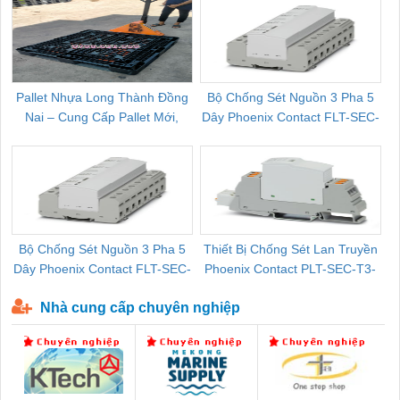
Pallet Nhựa Long Thành Đồng
Bộ Chống Sét Nguồn 3 Pha 5
Nai – Cung Cấp Pallet Mới,
Dây Phoenix Contact FLT-SEC-
C
Pallet Cũ Giá Tốt
P-T1-3S-264/50-FM - 2909589
Bộ Chống Sét Nguồn 3 Pha 5
Thiết Bị Chống Sét Lan Truyền
B
Dây Phoenix Contact FLT-SEC-
Phoenix Contact PLT-SEC-T3-
P-T1-3S-440/35-FM - 2908264
230-FM-PT - 2907928
Nhà cung cấp chuyên nghiệp