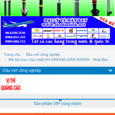
Trang chủ
Dầu mỡ công nghiệp
Mỡ bôi trơn chịu nhiệt KH GREASE 6459 SODICK - Nhật Bản
Dầu mỡ công nghiệp
Sản phẩm VIP cùng nhóm