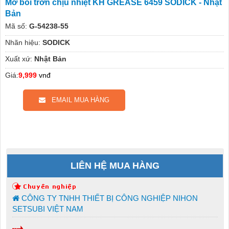
Mỡ bôi trơn chịu nhiệt KH GREASE 6459 SODICK - Nhật
Bản
Mã số:
G-54238-55
Nhãn hiệu:
SODICK
Xuất xứ:
Nhật Bản
Giá:
9,999
vnđ
EMAIL MUA HÀNG
LIÊN HỆ MUA HÀNG
CÔNG TY TNHH THIẾT BỊ CÔNG NGHIỆP NIHON
SETSUBI VIỆT NAM