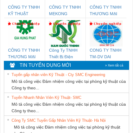
CÔNG TY TNHH
CÔNG TY TNHH
CÔNG TY TNHH
KỸ THUẬT
MEKONG
THƯƠNG MẠI
KTECH VIỆT
MARINE
THIÊN ÂN VIỆT
NAM
SUPPLY
NAM
CÔNG TY TNHH
Công Ty TNHH
CONG TY TNHH
THƯƠNG MẠI
Thiết Bị Điện
TM-DV DAI
DỊCH VỤ KỸ
Nam Quốc Thịnh
DONG THANH
TIN TUYỂN DỤNG MỚI
» Xem tất cả
THUẬT ĐIỆN CƠ
Tuyển gấp nhân viên Kỹ Thuật - Cty SMC Engineering
GIA HƯNG PHÁT
Mô tả công việc Đảm nhiệm công việc tại phòng kỹ thuật của
Công ty theo...
Tuyển Nhanh Nhân Viên Kỹ Thuật- SMC
Mô tả công việc Đảm nhiệm công việc tại phòng kỹ thuật của
Công ty theo...
Công Ty SMC Tuyển Gấp Nhân Viên Kỹ Thuật- Hà Nội
Mô tả công việc Đảm nhiệm công việc tại phòng kỹ thuật