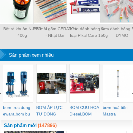
Bột rà khuôn N-RED
Đá mài gốm CERATON
Kem đánh bóng kim
Kem đánh bóng 
400g
- Nhật Bản
loại Pikal Care 150g
DYMO
Sản phẩm xem nhiều
‹
›
bom truc dung
BƠM ÁP LỰC
BOM CUU HOA
bơm hoả tiển
ewara,bom bu
TỰ ĐỘNG
Diesel,BOM
Mastra
ewara
CHUA CHAY
Sản phẩm mới
(147896)