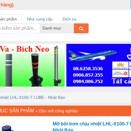
 hàng)
Sản phẩm
Nhà cung cấp
Dịch vụ
Danh mục
V
 nhiệt LHL-X100-7 LUBE - Nhật Bản
MỤC SẢN PHẨM
»
Dầu mỡ công nghiệp
Mỡ bôi trơn chịu nhiệt LHL-X100-7
Nhật Bản