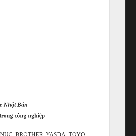
be Nhật Bản
trong công nghiệp
, FANUC, BROTHER, YASDA, TOYO,