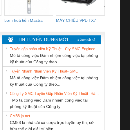
›
bơm hoả tiển Mastra
MÁY CHIẾU VPL-TX7
BOM DINH
WHITE
TIN TUYỂN DỤNG MỚI
» Xem tất cả
Tuyển gấp nhân viên Kỹ Thuật - Cty SMC Engineering
Mô tả công việc Đảm nhiệm công việc tại phòng
kỹ thuật của Công ty theo...
Tuyển Nhanh Nhân Viên Kỹ Thuật- SMC
CÔNG TY TNHH
CÔNG TY TNHH
Công Ty TNHH
 Le An Toàn
Bộ giám sát chuỗi
Bộ giám sát dòng
Bộ ng
Mô tả công việc Đảm nhiệm công việc tại phòng
THƯƠNG MẠI
KỸ THUẬT KTECH
Thiết Bị Điện Nam
enix Contact
tấm pin
điện chuỗi
ray W
kỹ thuật của Công ty theo...
THIÊN ÂN VIỆT
VIỆT NAM
Quốc Thịnh
6960 – PSR-
TRANSCLINIC 16I+
TRANSCLINIC 16I+
BAS 
Công Ty SMC Tuyển Gấp Nhân Viên Kỹ Thuật- Hà Nội
NAM
SCP-
1K5 L (2433950000)
(2008130000)
(28
Mô tả công việc Đảm nhiệm công việc tại
/FSP/2X1/1X2
phòng kỹ thuật của Công ty...
CM88 jp net
Công ty TNHH
Cty TNHH TM QC
CÔNG TY CỔ
CM88 là nhà cái cá cược trực tuyến uy tín, sở
Thương Mại SX Ba
Ba Miền
PHẦN TỰ ĐỘNG
iám sát chuỗi
Bộ chỉnh lưu nguồn
Nẹp nhôm chống
Bộ c
hữu thế giới giải trí hiện...