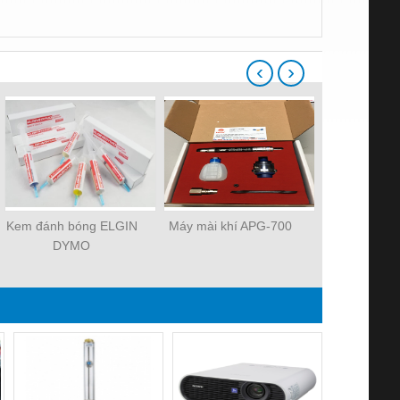
‹
›
Kem đánh bóng ELGIN
Máy mài khí APG-700
Máy mài khí
DYMO