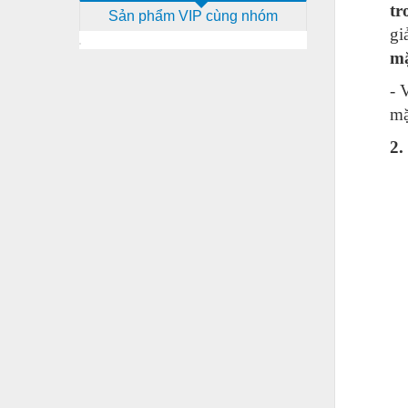
tr
Sản phẩm VIP cùng nhóm
Dịch vụ - Thi công
gi
Điện công nghiệp
mặ
Điện gia dụng
- 
mặ
Điện Lạnh
2.
Đóng tàu Thiết bị
Đúc chính xác Thiết bị
Dụng cụ cầm tay
Dụng cụ cắt gọt
Dụng cụ điện
Dụng cụ đo
Gỗ - Trang thiết bị
Hàn cắt - Thiết bị