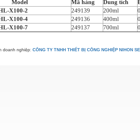
Model
Mã hàng
Dung tích
HL-X100-2
249139
200ml
HL-X100-4
249136
400ml
HL-X100-7
249137
700ml
 doanh nghiệp:
CÔNG TY TNHH THIẾT BỊ CÔNG NGHIỆP NIHON SE