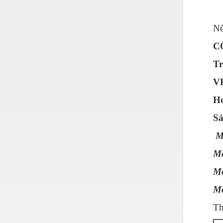
Nước-Vật tư thiết bị
Nế
Phốt cơ khí
C
Sắt, thép, inox các loại
Tr
Thí nghiệm-Trang thiết bị
VP
Thiết bị chiếu sáng
Ho
Thiết bị chống sét
Sả
Thiết bị an ninh
Mỡ
Thiết bị công nghiệp
Mỡ
Thiết bị công trình
Mỡ
Thiết bị điện
Mỡ
Thiết bị giáo dục
Th
Thiết bị khác