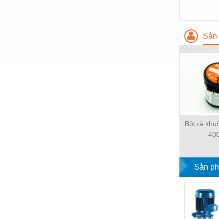
Vật liệu xây dựng
Vòng bi - Bạc đạn
Sản 
Xe hơi - Phụ tùng
Xe máy - Phụ tùng
Xe tải - phụ tùng
Y khoa - Trang thiết bị
Bột rà kh
40
Sản ph