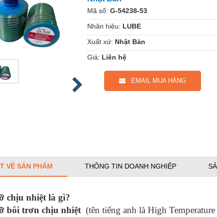
Mã số:
G-54238-53
Nhãn hiệu:
LUBE
Xuất xứ:
Nhật Bản
Giá:
Liên hệ
EMAIL MUA HÀNG
ẾT VỀ SẢN PHẨM
THÔNG TIN DOANH NGHIỆP
SẢ
 chịu nhiệt là gì?
 bôi trơn chịu nhiệt
(tên tiếng anh là High Temperature