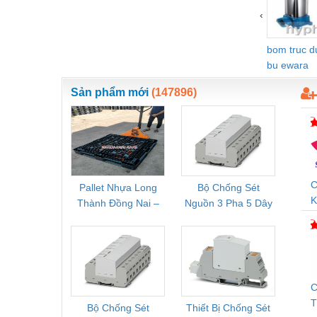
‹
bom truc 
bu ewara
Sản phẩm mới
(147896)
C
Pallet Nhựa Long
Bộ Chống Sét
Rơ Le 
K
Thành Đồng Nai –
Nguồn 3 Pha 5 Dây
Phoe
D
Cung Cấp Pallet
Phoenix Contact
PSR-
Mới, Pallet Cũ Giá
FLT-SEC-P-T1-3S-
1NC-
Tốt
264/50-FM -
2
2909589
C
Bộ Chống Sét
Thiết Bị Chống Sét
Bộ L