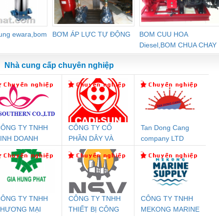
dung ewara,bom
BƠM ÁP LỰC TỰ ĐỘNG
BOM CUU HOA
Diesel,BOM CHUA CHAY
Nhà cung cấp chuyên nghiệp
ÔNG TY TNHH
CÔNG TY CỔ
Tan Dong Cang
Đệm An Toàn
Rơ Le An Toàn
Bộ Lặp Tín Hiệu
Rơ
INH DOANH
PHẦN DÂY VÀ
company LTD
nix Contact
Phoenix Contact
PROFIBUS Phoenix
Pho
ỊCH VỤ XNK
CÁP ĐIỆN
PC20-1NO-
PSR-SCP-
Contact PSI-REP-
298
PHƯƠNG NAM
THƯỢNG ĐÌNH
24DC-SP -
24UC/ESL4/3X1/1X2/B
PROFIBUS/12MB -
700578
- 2981059
2708863
24DC
ÔNG TY TNHH
CÔNG TY TNHH
CÔNG TY TNHH
THƯƠNG MẠI
THIẾT BỊ CÔNG
MEKONG MARINE
ưu Điện AC
Mô-đun Ắc Quy UPS
Rơ Le An Toàn
Bộ g