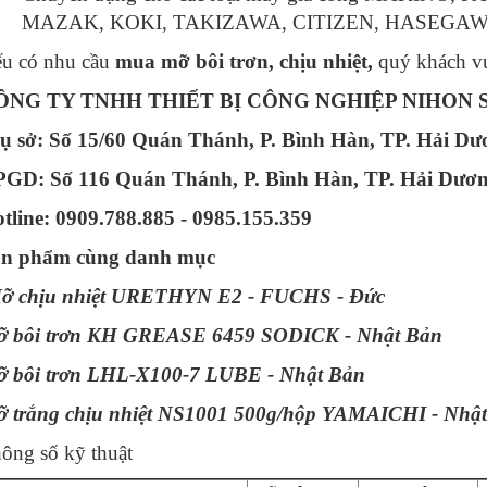
MAZAK, KOKI, TAKIZAWA, CITIZEN, HASEGAWA
u có nhu cầu
mua mỡ bôi trơn, chịu nhiệt,
quý khách vu
ÔNG TY TNHH THIẾT BỊ CÔNG NGHIỆP NIHON 
ụ sở: Số 15/60 Quán Thánh, P. Bình Hàn, TP. Hải Dư
GD: Số 116 Quán Thánh, P. Bình Hàn, TP. Hải Dươ
tline: 0909.788.885 - 0985.155.359
n phẩm cùng danh mục
 chịu nhiệt URETHYN E2 - FUCHS - Đức
 bôi trơn KH GREASE 6459 SODICK - Nhật Bản
 bôi trơn LHL-X100-7 LUBE - Nhật Bản
 trắng chịu nhiệt NS1001 500g/hộp YAMAICHI - Nhậ
ông số kỹ thuật