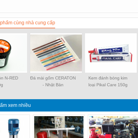
phẩm cùng nhà cung cấp
uôn N-RED
Đá mài gốm CERATON
Kem đánh bóng kim
0g
- Nhật Bản
loại Pikal Care 150g
ẩm xem nhiều