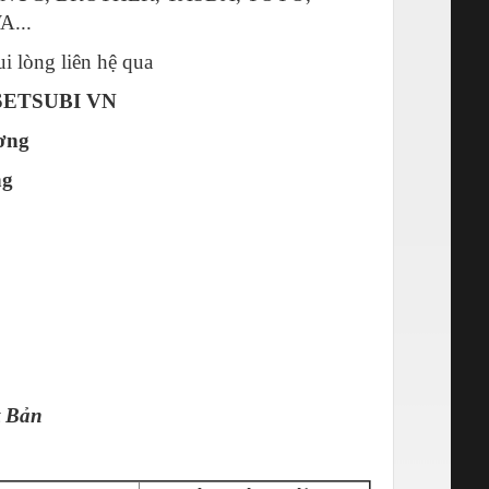
...
i lòng liên hệ qua
SETSUBI VN
ơng
ng
t Bản