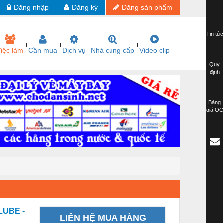
Đăng nhập
Đăng ký
Đăng sản phẩm
Tin tức
iệc làm
Cần mua
Dịch vụ
Nhà cung cấp
Video clip
Quy
định
Bảng
giá QC
 LUBE -
LIÊN HỆ MUA HÀNG