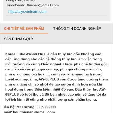
kinhdoanh1.thienan@gmail.com
http://taiyovietnam.com
CHI TIẾT VỀ SẢN PHẨM
THÔNG TIN DOANH NGHIỆP
SẢN PHẨM GỢI Ý
Korea Lube AW-68 Plus là dầu thủy lực gốc khoáng cao
cấp ứng dụng cho các hệ thống thủy lực làm việc trong
môi trường vô cùng khắc nghiệt. Được pha chế từ dầu gốc
cao cấp và các phụ gia cực áp, phụ gia chống mài mòn,
phụ gia chống oxi hóa …. cùng với khả năng tách nước
tuyệt vời. ngoài ra, AW-68PLUS còn được tăng cường thêm
phụ gia tăng chỉ số nhớt để tạo sự ổn định hơn nữa khi
hoạt động trong điều kiện nhiệt độ cao. Dầu thủy lực AW-
68PLUS có tuổi thọ và độ bền nhiệt cao nên sẽ tăng tối đa
lợi ích kinh tế cũng như chất lượng sản phẩm tạo ra.
Liên hệ: Mr.Trưởng 0395886999
Email: kd8.thienan@gmail.com