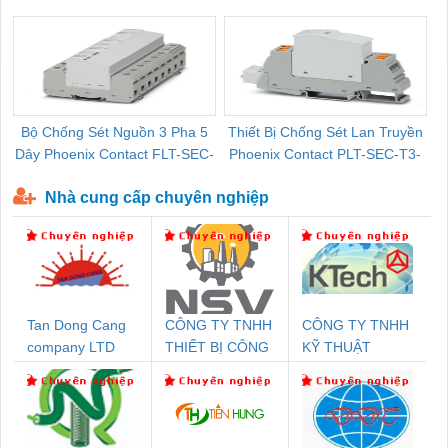
Pallet Cũ Giá Tốt
P-T1-3S-264/50-FM - 2909589
Bộ Chống Sét Nguồn 3 Pha 5
Thiết Bị Chống Sét Lan Truyền
B
Dây Phoenix Contact FLT-SEC-
Phoenix Contact PLT-SEC-T3-
P-T1-3S-440/35-FM - 2908264
230-FM-PT - 2907928
Nhà cung cấp chuyên nghiệp
Tan Dong Cang
CÔNG TY TNHH
CÔNG TY TNHH
company LTD
THIẾT BỊ CÔNG
KỸ THUẬT
NGHIỆP NIHON
KTECH VIỆT
SETSUBI VIỆT
NAM
NAM