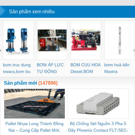
Sản phẩm xem nhiều
‹
›
bom truc dung
BƠM ÁP LỰC
BOM CUU HOA
bơm hoả tiển
ewara,bom bu
TỰ ĐỘNG
Diesel,BOM
Mastra
ewara
CHUA CHAY
Sản phẩm mới
(147896)
Pallet Nhựa Long Thành Đồng
Bộ Chống Sét Nguồn 3 Pha 5
Nai – Cung Cấp Pallet Mới,
Dây Phoenix Contact FLT-SEC-
C